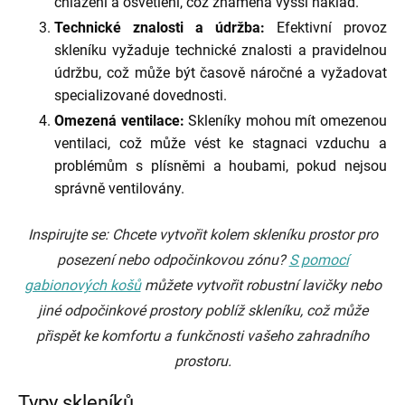
chlazení a osvětlení, což znamená vyšší náklad.
Technické znalosti a údržba:
Efektivní provoz
skleníku vyžaduje technické znalosti a pravidelnou
údržbu, což může být časově náročné a vyžadovat
specializované dovednosti.
Omezená ventilace:
Skleníky mohou mít omezenou
ventilaci, což může vést ke stagnaci vzduchu a
problémům s plísněmi a houbami, pokud nejsou
správně ventilovány.
Inspirujte se: Chcete vytvořit kolem skleníku prostor pro
posezení nebo odpočinkovou zónu?
S pomocí
gabionových košů
můžete vytvořit robustní lavičky nebo
jiné odpočinkové prostory poblíž skleníku, což může
přispět ke komfortu a funkčnosti vašeho zahradního
prostoru.
Typy skleníků