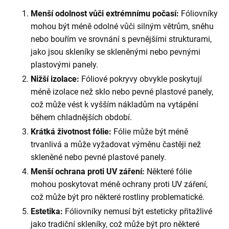
Menší odolnost vůči extrémnímu počasí:
Fóliovníky
mohou být méně odolné vůči silným větrům, sněhu
nebo bouřím ve srovnání s pevnějšími strukturami,
jako jsou skleníky se skleněnými nebo pevnými
plastovými panely.
Nižší izolace:
Fóliové pokryvy obvykle poskytují
méně izolace než sklo nebo pevné plastové panely,
což může vést k vyšším nákladům na vytápění
během chladnějších období.
Krátká životnost fólie:
Fólie může být méně
trvanlivá a může vyžadovat výměnu častěji než
skleněné nebo pevné plastové panely.
Menší ochrana proti UV záření:
Některé fólie
mohou poskytovat méně ochrany proti UV záření,
což může být pro některé rostliny problematické.
Estetika:
Fóliovníky nemusí být esteticky přitažlivé
jako tradiční skleníky, což může být pro některé