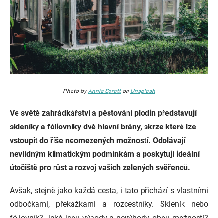
Photo by
Annie Spratt
on
Unsplash
Ve světě zahrádkářství a pěstování plodin představují
skleníky a fóliovníky dvě hlavní brány, skrze které lze
vstoupit do říše neomezených možností. Odolávají
nevlídným klimatickým podmínkám a poskytují ideální
útočiště pro růst a rozvoj vašich zelených svěřenců.
Avšak, stejně jako každá cesta, i tato přichází s vlastními
odbočkami, překážkami a rozcestníky. Skleník nebo
fóliovník? Jaké jsou výhody a nevýhody obou možností?