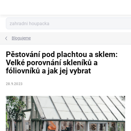
Přejít
na
obsah
Blogujeme
Pěstování pod plachtou a sklem:
Velké porovnání skleníků a
fóliovníků a jak jej vybrat
28.9.2023