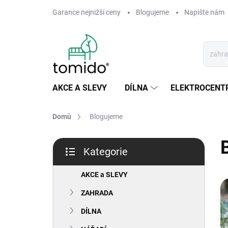
Přejít
Garance nejnižší ceny
Blogujeme
Napište nám
na
obsah
AKCE A SLEVY
DÍLNA
ELEKTROCENT
Domů
Blogujeme
P
Kategorie
o
Přeskočit
s
kategorie
t
AKCE a SLEVY
V
r
ý
ZAHRADA
a
p
n
i
DÍLNA
n
s