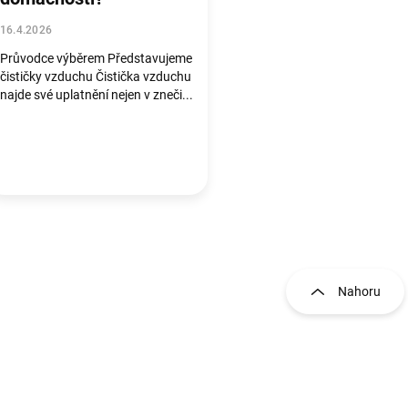
16.4.2026
Průvodce výběrem Představujeme
čističky vzduchu Čistička vzduchu
najde své uplatnění nejen v zneči...
O
Nahoru
v
l
á
d
a
c
í