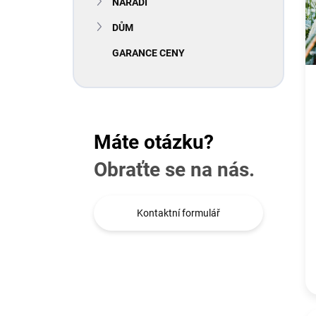
NÁŘADÍ
í
č
p
l
DŮM
a
á
n
n
GARANCE CENY
e
k
l
ů
Máte otázku?
Obraťte se na nás.
Kontaktní formulář