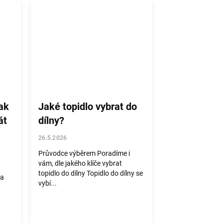
ak
Jaké topidlo vybrat do
át
dílny?
26.5.2026
Průvodce výběrem Poradíme i
vám, dle jakého klíče vybrat
topidlo do dílny Topidlo do dílny se
 a
vybí...