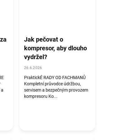
 za
Jak pečovat o
kompresor, aby dlouho
vydržel?
26.6.2026
ŘE
PraktickÉ RADY OD FACHMANŮ
r
Kompletní průvodce údržbou,
 a
servisem a bezpečným provozem
kompresoru Ko...