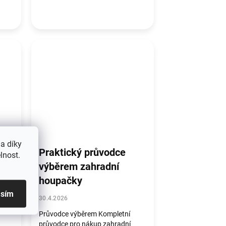
a díky
Praktický průvodce
lnost.
výběrem zahradní
í
houpačky
asím
30.4.2026
Průvodce výběrem Kompletní
průvodce pro nákup zahradní