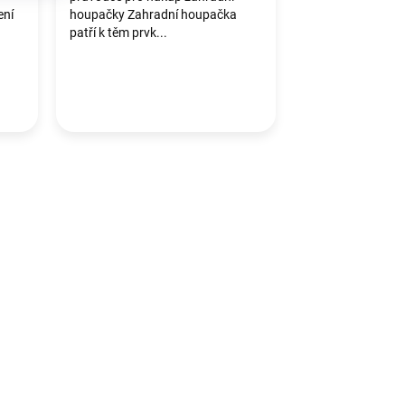
ení
houpačky Zahradní houpačka
patří k těm prvk...