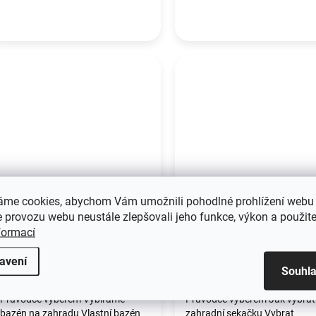
áme cookies, abychom Vám umožnili pohodlné prohlížení webu 
Proč si pořídit bazén na
Kompletní průvodce
 provozu webu neustále zlepšovali jeho funkce, výkon a použite
zahradu? A jak ho
výběru sekačky dle
formací
vybrat?
zahrady i typu sečen
avení
Souhl
18.5.2026
12.5.2026
Průvodce výběrem Vybíráme
Průvodce výběrem Jak vybrat
bazén na zahradu Vlastní bazén
zahradní sekačku Vybrat