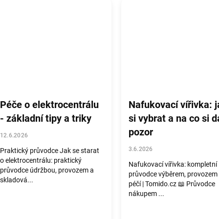
Péče o elektrocentrálu
Nafukovací vířivka: j
- základní tipy a triky
si vybrat a na co si d
pozor
12.6.2026
3.6.2026
Praktický průvodce Jak se starat
o elektrocentrálu: praktický
Nafukovací vířivka: kompletní
průvodce údržbou, provozem a
průvodce výběrem, provozem
skladová...
péčí | Tomido.cz 📖 Průvodce
nákupem ...