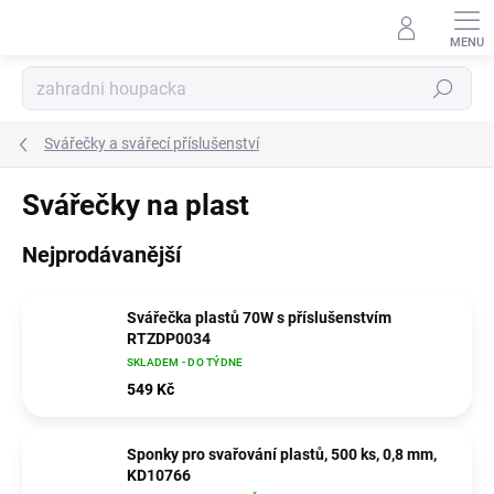
Přejít
na
obsah
Hledat
Svářečky a svářecí příslušenství
Svářečky na plast
Nejprodávanější
Svářečka plastů 70W s příslušenstvím
RTZDP0034
SKLADEM - DO TÝDNE
549 Kč
Sponky pro svařování plastů, 500 ks, 0,8 mm,
KD10766