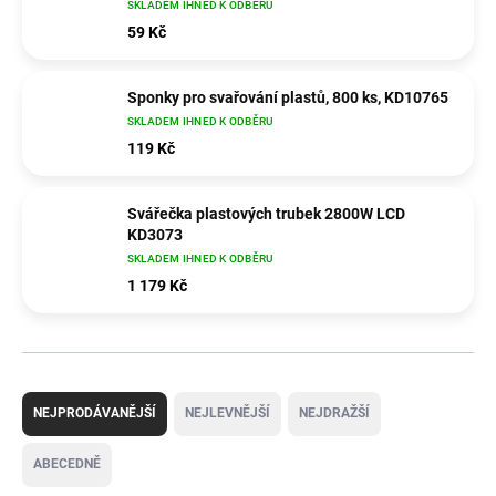
SKLADEM IHNED K ODBĚRU
59 Kč
Sponky pro svařování plastů, 800 ks, KD10765
SKLADEM IHNED K ODBĚRU
119 Kč
Svářečka plastových trubek 2800W LCD
KD3073
SKLADEM IHNED K ODBĚRU
1 179 Kč
Ř
a
NEJPRODÁVANĚJŠÍ
NEJLEVNĚJŠÍ
NEJDRAŽŠÍ
z
e
ABECEDNĚ
n