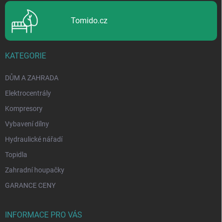
p
i
Tomido.cz
s
u
KATEGORIE
DŮM A ZAHRADA
Elektrocentrály
Kompresory
Vybavení dílny
Hydraulické nářadí
Topidla
Zahradní houpačky
GARANCE CENY
INFORMACE PRO VÁS