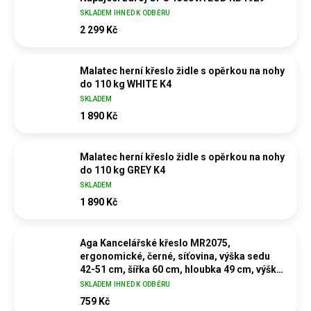
SKLADEM IHNED K ODBĚRU
2 299 Kč
Malatec herní křeslo židle s opěrkou na nohy
do 110 kg WHITE K4
SKLADEM
1 890 Kč
Malatec herní křeslo židle s opěrkou na nohy
do 110 kg GREY K4
SKLADEM
1 890 Kč
Aga Kancelářské křeslo MR2075,
ergonomické, černé, síťovina, výška sedu
42-51 cm, šířka 60 cm, hloubka 49 cm, výška
100 cm
SKLADEM IHNED K ODBĚRU
759 Kč