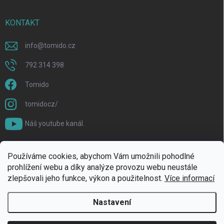
KONTAKT
info
@
tomido.cz
792 314 398
Tomido
tomidocz/
Náš youtube kanál.
Používáme cookies, abychom Vám umožnili pohodlné
prohlížení webu a díky analýze provozu webu neustále
zlepšovali jeho funkce, výkon a použitelnost.
Více informací
Nastavení