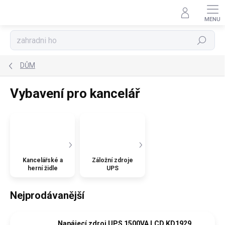
Přejít
na
obsah
Hledat
DŮM
Vybavení pro kancelář
Kancelářské a
Záložní zdroje
herní židle
UPS
Nejprodávanější
Napájecí zdroj UPS 1500VA LCD KD1929