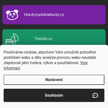
a
t
í
Hrackyzadobrekacky.cz
Tomido.cz
Používáme cookies, abychom Vám umožnili pohodlné
KATEGORIE
prohlížení webu a díky analýze provozu webu neustále
zlepšovali jeho funkce, výkon a použitelnost.
Více
DŮM A ZAHRADA
informací
Elektrocentrály
Nastavení
Kompresory
Vybavení dílny
Souhlasím
Hydraulické nářadí
Topidla