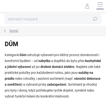
Přejít
na
obsah
Hledat
Domů
DŮM
Kategorie
Dům
sdružuje vybavení pro běžný provoz domácnosti i
komfortní bydlení – od
nábytku
a doplňků do bytu přes
kuchyňské
a jídelní vybavení
až po
drobné domácí elektro
. Najdete zde také
praktické položky pro každodenní rutinu, jako jsou
sušáky na
prádlo
nebo rohožky, i sezónní sortiment (např.
vánoční dekorace
a osvětlení
) a vybrané prvky
zabezpečení
. Sortiment je vhodný
pro byty i domy, když potřebujete rychle doplnit, vyměnit nebo
vybrat funkční řešení do konkrétní místnosti.