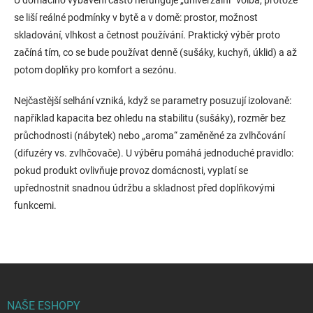
U domácího vybavení často nefunguje „univerzální“ volba, protože
se liší reálné podmínky v bytě a v domě: prostor, možnost
skladování, vlhkost a četnost používání. Praktický výběr proto
začíná tím, co se bude používat denně (sušáky, kuchyň, úklid) a až
potom doplňky pro komfort a sezónu.
Nejčastější selhání vzniká, když se parametry posuzují izolovaně:
například kapacita bez ohledu na stabilitu (sušáky), rozměr bez
průchodnosti (nábytek) nebo „aroma“ zaměněné za zvlhčování
(difuzéry vs. zvlhčovače). U výběru pomáhá jednoduché pravidlo:
pokud produkt ovlivňuje provoz domácnosti, vyplatí se
upřednostnit snadnou údržbu a skladnost před doplňkovými
funkcemi.
Z
á
p
NAŠE ESHOPY