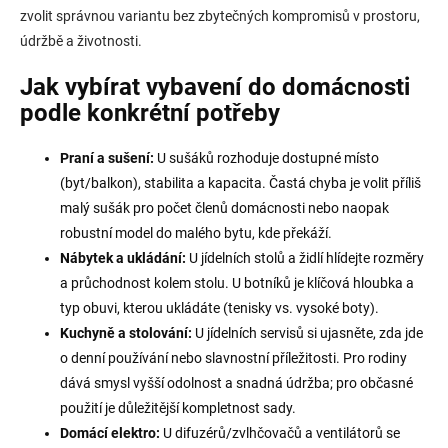
zvolit správnou variantu bez zbytečných kompromisů v prostoru,
údržbě a životnosti.
Jak vybírat vybavení do domácnosti
podle konkrétní potřeby
Praní a sušení:
U sušáků rozhoduje dostupné místo
(byt/balkon), stabilita a kapacita. Častá chyba je volit příliš
malý sušák pro počet členů domácnosti nebo naopak
robustní model do malého bytu, kde překáží.
Nábytek a ukládání:
U jídelních stolů a židlí hlídejte rozměry
a průchodnost kolem stolu. U botníků je klíčová hloubka a
typ obuvi, kterou ukládáte (tenisky vs. vysoké boty).
Kuchyně a stolování:
U jídelních servisů si ujasněte, zda jde
o denní používání nebo slavnostní příležitosti. Pro rodiny
dává smysl vyšší odolnost a snadná údržba; pro občasné
použití je důležitější kompletnost sady.
Domácí elektro:
U difuzérů/zvlhčovačů a ventilátorů se