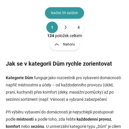
Načíst 39 dalších
1
4
O
S
v
t
124
položek celkem
l
r
Nahoru
á
á
d
n
a
k
c
Jak se v kategorii Dům rychle zorientovat
o
í
p
v
Kategorie Dům
funguje jako rozcestník pro vybavení domácnosti
r
á
v
napříč místnostmi a účely – od každodenního provozu (úklid,
n
k
praní, kuchyně) přes komfort (deky, masážní pomůcky) až po
í
y
sezónní sortiment (např. Vánoce) a vybrané zabezpečení.
v
ý
p
Při výběru vybavení do domácnosti je nejrychlejší postupovat
i
podle
místnosti
a podle toho, zda řešíte
každodenní provoz
,
s
komfort
nebo
sezónu
. U univerzální kategorie typu „Dům“ je cílem
u