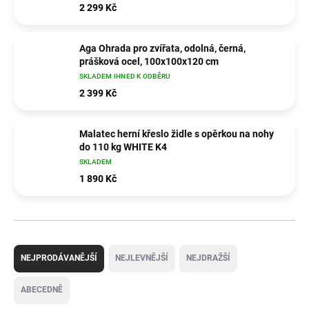
2 299 Kč
Aga Ohrada pro zvířata, odolná, černá,
prášková ocel, 100x100x120 cm
SKLADEM IHNED K ODBĚRU
2 399 Kč
Malatec herní křeslo židle s opěrkou na nohy
do 110 kg WHITE K4
SKLADEM
1 890 Kč
Ř
a
NEJPRODÁVANĚJŠÍ
NEJLEVNĚJŠÍ
NEJDRAŽŠÍ
z
e
ABECEDNĚ
n