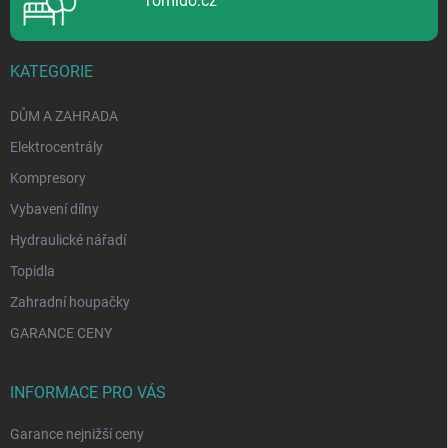
Tomido.cz
s
u
KATEGORIE
DŮM A ZAHRADA
Elektrocentrály
Kompresory
Vybavení dílny
Hydraulické nářadí
Topidla
Zahradní houpačky
GARANCE CENY
INFORMACE PRO VÁS
Garance nejnižší ceny