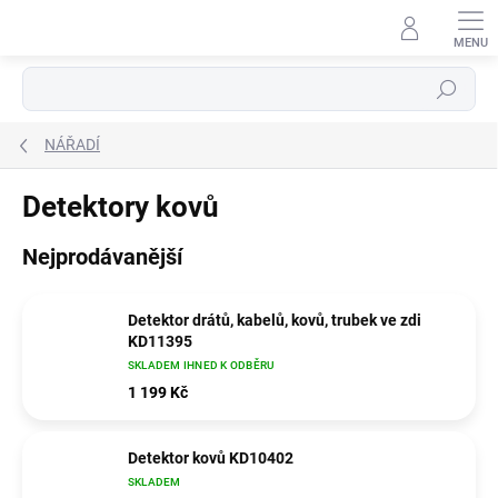
Přejít
na
obsah
Hledat
NÁŘADÍ
Detektory kovů
Nejprodávanější
Detektor drátů, kabelů, kovů, trubek ve zdi
KD11395
SKLADEM IHNED K ODBĚRU
1 199 Kč
Detektor kovů KD10402
SKLADEM