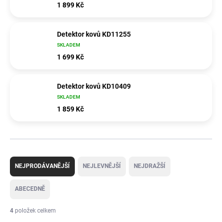
1 899 Kč
Detektor kovů KD11255
SKLADEM
1 699 Kč
Detektor kovů KD10409
SKLADEM
1 859 Kč
Ř
a
NEJPRODÁVANĚJŠÍ
NEJLEVNĚJŠÍ
NEJDRAŽŠÍ
z
e
ABECEDNĚ
n
í
4
položek celkem
p