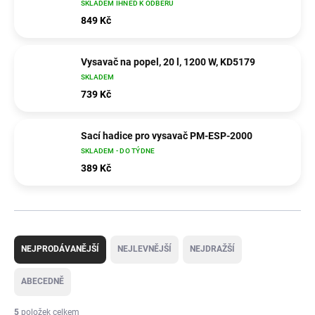
SKLADEM IHNED K ODBĚRU
849 Kč
Vysavač na popel, 20 l, 1200 W, KD5179
SKLADEM
739 Kč
Sací hadice pro vysavač PM-ESP-2000
SKLADEM - DO TÝDNE
389 Kč
Ř
a
NEJPRODÁVANĚJŠÍ
NEJLEVNĚJŠÍ
NEJDRAŽŠÍ
z
e
ABECEDNĚ
n
í
5
položek celkem