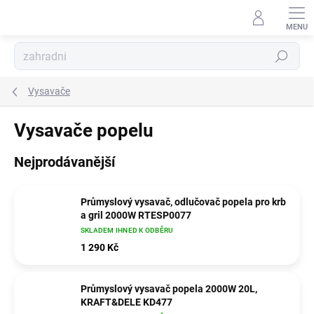
Přejít
na
obsah
Hledat
Vysavače
Vysavače popelu
Nejprodávanější
Průmyslový vysavač, odlučovač popela pro krb
a gril 2000W RTESP0077
SKLADEM IHNED K ODBĚRU
1 290 Kč
Průmyslový vysavač popela 2000W 20L,
KRAFT&DELE KD477