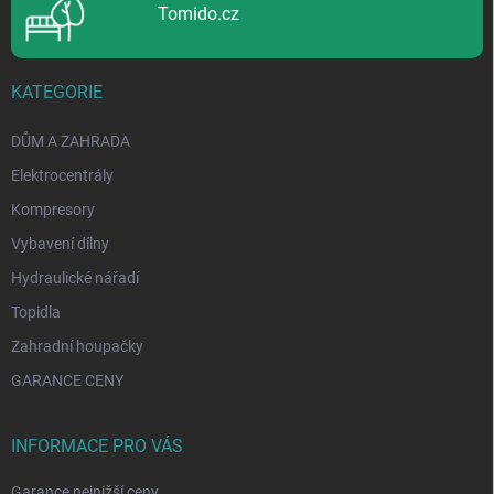
i
Tomido.cz
s
u
KATEGORIE
DŮM A ZAHRADA
Elektrocentrály
Kompresory
Vybavení dílny
Hydraulické nářadí
Topidla
Zahradní houpačky
GARANCE CENY
INFORMACE PRO VÁS
Garance nejnižší ceny