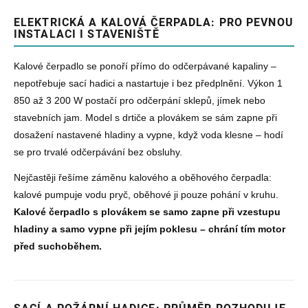
ELEKTRICKÁ A KALOVÁ ČERPADLA: PRO PEVNOU
INSTALACI I STAVENIŠTĚ
Kalové čerpadlo se ponoří přímo do odčerpávané kapaliny –
nepotřebuje sací hadici a nastartuje i bez předplnění. Výkon 1
850 až 3 200 W postačí pro odčerpání sklepů, jímek nebo
stavebních jam. Model s drtiče a plovákem se sám zapne při
dosažení nastavené hladiny a vypne, když voda klesne – hodí
se pro trvalé odčerpávání bez obsluhy.
Nejčastěji řešíme záměnu kalového a oběhového čerpadla:
kalové pumpuje vodu pryč, oběhové ji pouze pohání v kruhu.
Kalové čerpadlo s plovákem se samo zapne při vzestupu
hladiny a samo vypne při jejím poklesu – chrání tím motor
před suchoběhem.