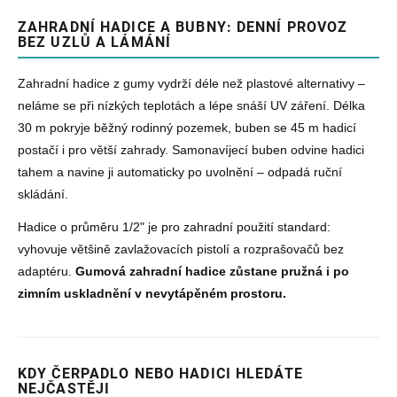
ZAHRADNÍ HADICE A BUBNY: DENNÍ PROVOZ
BEZ UZLŮ A LÁMÁNÍ
Zahradní hadice z gumy vydrží déle než plastové alternativy –
neláme se při nízkých teplotách a lépe snáší UV záření. Délka
30 m pokryje běžný rodinný pozemek, buben se 45 m hadicí
postačí i pro větší zahrady. Samonavíjecí buben odvine hadici
tahem a navine ji automaticky po uvolnění – odpadá ruční
skládání.
Hadice o průměru 1/2" je pro zahradní použití standard:
vyhovuje většině zavlažovacích pistolí a rozprašovačů bez
adaptéru.
Gumová zahradní hadice zůstane pružná i po
zimním uskladnění v nevytápěném prostoru.
KDY ČERPADLO NEBO HADICI HLEDÁTE
NEJČASTĚJI