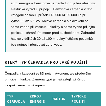
p
zdroj energie – benzínová čerpadla fungují bez elektřiny,
r
elektrická vyžadují přípojku. Benzínová čerpadla v této
v
k
kategorii dosahují průtoku 18 000 až 60 000 l/h při
y
výkonu 2 až 5,5 kW. Kalové čerpadlo s plovákem se
v
samo zapne při vzestupu hladiny a samo vypne při jejím
ý
p
poklesu – chrání tím motor před suchoběhem. Zahradní
i
hadice v délkách 20 až 100 m pokryjí většinu pozemků
s
bez nutnosti přesouvat zdroj vody.
u
KTERÝ TYP ČERPADLA PRO JAKÉ POUŽITÍ
Čerpadla v kategorii se liší nejen výkonem, ale především
principem funkce. Záměna typů je nejčastější příčinou
nespokojenosti s nákupem.
TYP
ZDROJ
TYPICKÉ
PRŮTOK
ČERPADLA
ENERGIE
POUŽITÍ