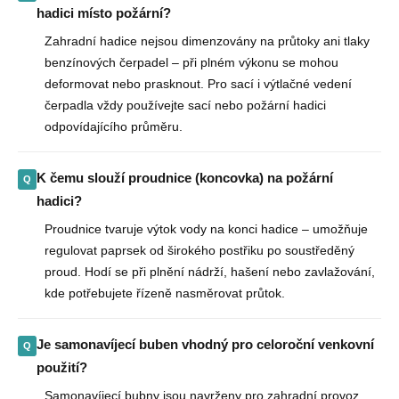
hadici místo požární?
Zahradní hadice nejsou dimenzovány na průtoky ani tlaky
benzínových čerpadel – při plném výkonu se mohou
deformovat nebo prasknout. Pro sací i výtlačné vedení
čerpadla vždy používejte sací nebo požární hadici
odpovídajícího průměru.
K čemu slouží proudnice (koncovka) na požární
hadici?
Proudnice tvaruje výtok vody na konci hadice – umožňuje
regulovat paprsek od širokého postřiku po soustředěný
proud. Hodí se při plnění nádrží, hašení nebo zavlažování,
kde potřebujete řízeně nasměrovat průtok.
Je samonavíjecí buben vhodný pro celoroční venkovní
použití?
Samonavíjecí bubny jsou navrženy pro zahradní provoz,