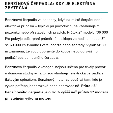
BENZÍNOVÁ ČERPADLA: KDY JE ELEKTŘINA
ZBYTEČNÁ
Benzínové čerpadlo volíte tehdy, když na místě čerpání není
elektrická přípojka – typicky při povodních, na vzdálenějším
pozemku nebo při stavebních pracích. Průtok 2" modelu (36 000
l/h) pokryje odčerpání průměrného sklepa za hodinu, model 3"
se 60 000 l/h zvládne i větší nádrže nebo zahrady. Výtlak až 30
m znamená, že vodu dopravíte do kopce nebo do vyššího
podlaží bez pomocného čerpadla.
Benzínová čerpadla v kategorii nejsou určena pro trvalý provoz
u domovní studny – na to jsou vhodnější elektrická čerpadla s
tlakovým spínačem. Benzínový motor se používá tam, kde je
výkon potřeba jednorázově nebo nepravidelně.
Průtok 3"
benzínového čerpadla je o 67 % vyšší než průtok 2" modelu
při stejném výkonu motoru.