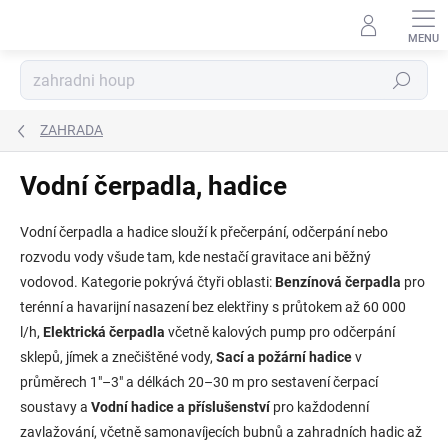
Přejít
na
obsah
Hledat
ZAHRADA
Vodní čerpadla, hadice
Vodní čerpadla a hadice slouží k přečerpání, odčerpání nebo
rozvodu vody všude tam, kde nestačí gravitace ani běžný
vodovod. Kategorie pokrývá čtyři oblasti:
Benzínová čerpadla
pro
terénní a havarijní nasazení bez elektřiny s průtokem až 60 000
l/h,
Elektrická čerpadla
včetně kalových pump pro odčerpání
sklepů, jímek a znečištěné vody,
Sací a požární hadice
v
průměrech 1"–3" a délkách 20–30 m pro sestavení čerpací
soustavy a
Vodní hadice a příslušenství
pro každodenní
zavlažování, včetně samonavíjecích bubnů a zahradních hadic až