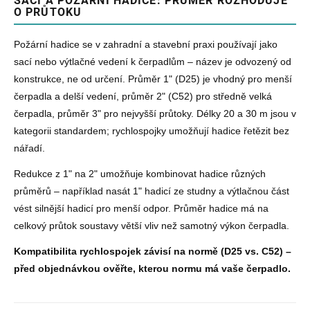
SACÍ A POŽÁRNÍ HADICE: PRŮMĚR ROZHODUJE
O PRŮTOKU
Požární hadice se v zahradní a stavební praxi používají jako
sací nebo výtlačné vedení k čerpadlům – název je odvozený od
konstrukce, ne od určení. Průměr 1" (D25) je vhodný pro menší
čerpadla a delší vedení, průměr 2" (C52) pro středně velká
čerpadla, průměr 3" pro nejvyšší průtoky. Délky 20 a 30 m jsou v
kategorii standardem; rychlospojky umožňují hadice řetězit bez
nářadí.
Redukce z 1" na 2" umožňuje kombinovat hadice různých
průměrů – například nasát 1" hadicí ze studny a výtlačnou část
vést silnější hadicí pro menší odpor. Průměr hadice má na
celkový průtok soustavy větší vliv než samotný výkon čerpadla.
Kompatibilita rychlospojek závisí na normě (D25 vs. C52) –
před objednávkou ověřte, kterou normu má vaše čerpadlo.