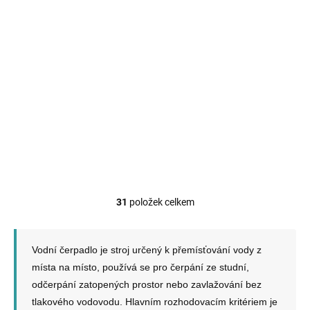
SKLADEM
Hadice na vodu 1'
100M KD777
1 100 Kč
Do košíku
31
položek celkem
O
v
l
á
Vodní čerpadlo je stroj určený k přemísťování vody z
d
místa na místo, používá se pro čerpání ze studní,
a
odčerpání zatopených prostor nebo zavlažování bez
c
í
tlakového vodovodu. Hlavním rozhodovacím kritériem je