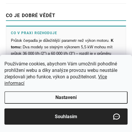
CO JE DOBRÉ VĚDĚT
CO V PRAXI ROZHODUJE
Průtok čerpadla je důležitější parametr než výkon motoru.
K
tomu:
Dva modely se stejným výkonem 5,5 kW mohou mít
průtok 36 000 l/h (2") a 60 000 l/h (3") – rozdíl je v průměru
výstupu, ne v motoru.
Používáme cookies, abychom Vám umožnili pohodlné
prohlížení webu a díky analýze provozu webu neustále
zlepšovali jeho funkce, výkon a použitelnost.
Více
Z ČEHO VYCHÁZÍME
informací
Hadice a čerpadla v kategorii jsou navzájem kompatibilní přes
normované rychlospojky (D25 pro 1", C52 pro 2").
K tomu:
Nastavení
Záměna norem D25 a C52 je nejčastější příčinou nefunkční
soustavy – vždy ověřte normu na stávajícím čerpadlu před
objednávkou příslušenství.
Souhlasím