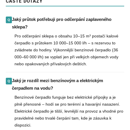
ČASTÉ DOTAZY
Jaký průtok potřebuji pro odčerpání zaplaveného
sklepa?
Pro odčerpání sklepa o obsahu 10–15 m³ postačí kalové
čerpadlo s průtokem 10 000–15 000 l/h – s rezervou to
zvládnete do hodiny. Výkonnější benzínové čerpadlo (36
000–60 000 l/h) se vyplatí jen při velkých objemech vody
nebo opakovaných přívalových deštích.
Jaký je rozdíl mezi benzínovým a elektrickým
čerpadlem na vodu?
Benzínové čerpadlo funguje bez elektrické přípojky a je
plně přenosné – hodí se pro terénní a havarijní nasazení.
Elektrické čerpadlo je tišší, levnější na provoz a vhodné pro
pravidelné nebo trvalé čerpání tam, kde je zásuvka k
dispozici.