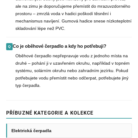
ale na zimu je doporučujeme přemístit do mrazuvzdorného
prostoru – zmrzlá voda v hadici poškodí těsnění i
mechanismus navíjení. Gumová hadice snese nízkoteplotní
skladování lépe než PVC.
Co je oběhové čerpadlo a kdy ho potřebuji?
Oběhové čerpadlo nepřepravuje vodu z jednoho místa na
druhé – pohání ji v uzavřeném okruhu, například v topném
systému, solárním okruhu nebo zahradním jezírku. Pokud
potřebujete vodu přemístit nebo odčerpat, potřebujete jiný
typ čerpadla.
PŘÍBUZNÉ KATEGORIE A KOLEKCE
Elektrická čerpadla