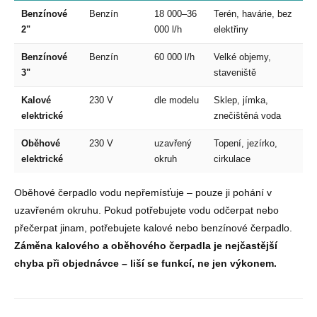
Benzínové
Benzín
18 000–36
Terén, havárie, bez
2"
000 l/h
elektřiny
Benzínové
Benzín
60 000 l/h
Velké objemy,
3"
staveniště
Kalové
230 V
dle modelu
Sklep, jímka,
elektrické
znečištěná voda
Oběhové
230 V
uzavřený
Topení, jezírko,
elektrické
okruh
cirkulace
Oběhové čerpadlo vodu nepřemísťuje – pouze ji pohání v
uzavřeném okruhu. Pokud potřebujete vodu odčerpat nebo
přečerpat jinam, potřebujete kalové nebo benzínové čerpadlo.
Záměna kalového a oběhového čerpadla je nejčastější
chyba při objednávce – liší se funkcí, ne jen výkonem.