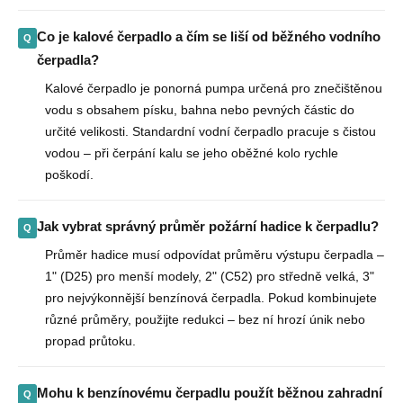
Co je kalové čerpadlo a čím se liší od běžného vodního
čerpadla?
Kalové čerpadlo je ponorná pumpa určená pro znečištěnou
vodu s obsahem písku, bahna nebo pevných částic do
určité velikosti. Standardní vodní čerpadlo pracuje s čistou
vodou – při čerpání kalu se jeho oběžné kolo rychle
poškodí.
Jak vybrat správný průměr požární hadice k čerpadlu?
Průměr hadice musí odpovídat průměru výstupu čerpadla –
1" (D25) pro menší modely, 2" (C52) pro středně velká, 3"
pro nejvýkonnější benzínová čerpadla. Pokud kombinujete
různé průměry, použijte redukci – bez ní hrozí únik nebo
propad průtoku.
Mohu k benzínovému čerpadlu použít běžnou zahradní