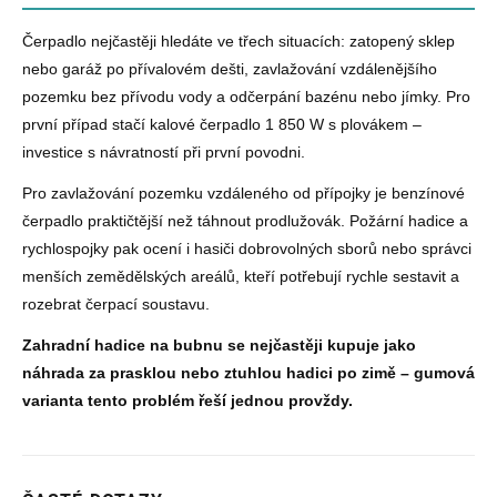
Čerpadlo nejčastěji hledáte ve třech situacích: zatopený sklep
nebo garáž po přívalovém dešti, zavlažování vzdálenějšího
pozemku bez přívodu vody a odčerpání bazénu nebo jímky. Pro
první případ stačí kalové čerpadlo 1 850 W s plovákem –
investice s návratností při první povodni.
Pro zavlažování pozemku vzdáleného od přípojky je benzínové
čerpadlo praktičtější než táhnout prodlužovák. Požární hadice a
rychlospojky pak ocení i hasiči dobrovolných sborů nebo správci
menších zemědělských areálů, kteří potřebují rychle sestavit a
rozebrat čerpací soustavu.
Zahradní hadice na bubnu se nejčastěji kupuje jako
náhrada za prasklou nebo ztuhlou hadici po zimě – gumová
varianta tento problém řeší jednou provždy.