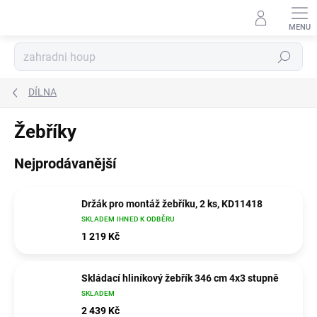
Přejít
na
obsah
Hledat
DÍLNA
Žebříky
Nejprodávanější
Držák pro montáž žebříku, 2 ks, KD11418
SKLADEM IHNED K ODBĚRU
1 219 Kč
Skládací hliníkový žebřík 346 cm 4x3 stupně
SKLADEM
2 439 Kč