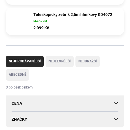
Teleskopický žebřík 2,6m hliníkový KD4072
SKLADEM
2 099 Kč
Ř
a
NEJPRODÁVANĚJŠÍ
NEJLEVNĚJŠÍ
NEJDRAŽŠÍ
z
e
ABECEDNĚ
n
í
3
položek celkem
p
r
CENA
o
d
u
ZNAČKY
k