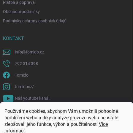
Platba a doprava
Obchodní podmínky
Podmínky ochrany osobních údajů
KONTAKT
info
@
tomido.cz
792 314 398
Tomido
tomidocz/
Náš youtube kanál.
Používáme cookies, abychom Vám umožnili pohodlné
prohlížení webu a díky analýze provozu webu neustále
zlepšovali jeho funkce, výkon a použitelnost.
Více
informací