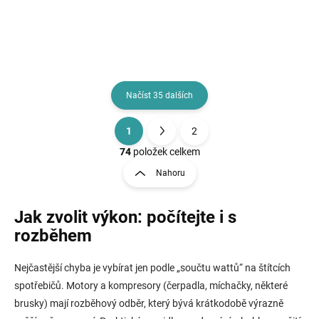
Načíst 35 dalších
1
2
O
S
v
t
74
položek celkem
l
r
Nahoru
á
á
d
n
a
Jak zvolit výkon: počítejte i s
k
c
o
í
rozběhem
p
v
r
á
Nejčastější chyba je vybírat jen podle „součtu wattů“ na štítcích
v
n
k
spotřebičů. Motory a kompresory (čerpadla, míchačky, některé
í
y
brusky) mají rozběhový odběr, který bývá krátkodobě výrazně
v