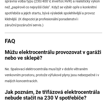
správná volba typu (230/400 V, invertor/AVR) a realistický výkon
než „papírově co nejvyšší číslo“. Když se výběr opře o konkrétní
spotřebiče a jejich startu, bývá výsledek spolehlivější a provoz
klidnější. (K dispozici je profesionální poradenství i
záruční/pozáruční servis.)
FAQ
Můžu elektrocentrálu provozovat v garáži
nebo ve sklepě?
Ne. Spalovací elektrocentrála musí být v dobře větraném
venkovním prostoru, protože výfukové plyny jsou nebezpečné i v
malých koncentracích.
Jak poznám, že třífázová elektrocentrála
nebude stačit na 230 V spotřebiče?