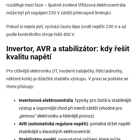
rozděluje mezi fáze – špatně zvolená třífázová elektrocentrála
může být při napájení 230 V zátěží překvapivě limitující.
Pokud si nejste jistí, vychází často lépe zvolit nejdřív 230 V a až
podle konkrétního stroje řešit 400 V.
Invertor, AVR a stabilizátor: kdy řešit
kvalitu napětí
Pro citlivější elektroniku (IT, moderní nabíječky, řídicí jednotky,
některé kotle) je důležitá stabilita výstupu. V praxi se potkáte se
třemi přístupy:
Invertorová elektrocentrála
: typicky pro čistší a stabilnější
výstup a úspornější chod při menší zátěži (vhodné pro
„jemnou“ elektroniku a klidnější provoz).
AVR (automatická regulace napětí)
: pomáhá držet napětí
stabilnější u klasických elektrocentrál.
Stabilizátor napětí
: samostatné zařízení, které může