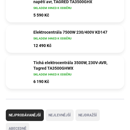
napětí avr, TAGRED TA3500GHX
SKLADEM IHNED K ODBĚRU
5 590 Kč
Elektrocentrála 7500W 230/400V KD147
SKLADEM IHNED K ODBĚRU
12 490 Kč
Tichá elektrocentrála 3500W, 230V-AVR,
Tagred TA3500GHWX
SKLADEM IHNED K ODBĚRU
6 190 Kč
Ř
a
NEJPRODÁVANĚJŠÍ
NEJLEVNĚJŠÍ
NEJDRAŽŠÍ
z
e
ABECEDNĚ