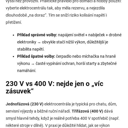
vyšší než provozní. Praktické pravidlo pro domácí a hobby použití:
ý
p
vyberte elektrocentrálu tak, aby měla rezervu, a nejezdila
i
dlouhodobě „na doraz“. Tím se sníží riziko kolísání napětí i
s
přetížení.
u
Příklad správné volby:
napájení světel + nabíječek + drobné
elektroniky → obvykle stačí nižší výkon, důležitější je
stabilita napětí.
Příklad špatné volby:
čerpadlo nebo míchačka na hraně
výkonu → časté vypínání ochran, horší starty a zbytečné
namáhání.
230 V vs 400 V: nejde jen o „víc
zásuvek“
Jednofázová (230 V)
elektrocentrála je typická pro chatu, dům,
servisní výjezdy a běžné ruční nářadí.
Třífázová (400 V)
dává
smysl hlavně tehdy, když je reálně potřeba 400 V spotřebič (např.
některé stroje v dílně). V praxi je důležité hlídat, jak se výkon