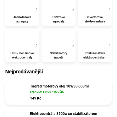
Jednofázové
Třífázové
invertorové
agregáty
agregáty
elektrocentrály
LPG - benzínové
Stabilizátory
Příslušenství k
elektrocentrály
napětí
elektrocentrálám
Nejprodávanější
Tagred motorový olej 10W30 600ml
SKLADEM IHNED K ODBĚRU
149 Kč
Elektrocentrála 3500w se stabilizátorem