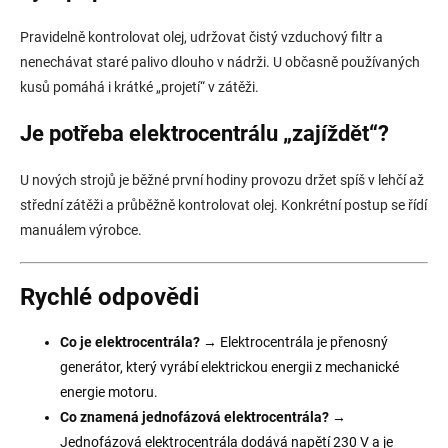
Pravidelně kontrolovat olej, udržovat čistý vzduchový filtr a
nenechávat staré palivo dlouho v nádrži. U občasně používaných
kusů pomáhá i krátké „projetí“ v zátěži.
Je potřeba elektrocentrálu „zajíždět“?
U nových strojů je běžné první hodiny provozu držet spíš v lehčí až
střední zátěži a průběžně kontrolovat olej. Konkrétní postup se řídí
manuálem výrobce.
Rychlé odpovědi
Co je elektrocentrála?
→ Elektrocentrála je přenosný
generátor, který vyrábí elektrickou energii z mechanické
energie motoru.
Co znamená jednofázová elektrocentrála?
→
Jednofázová elektrocentrála dodává napětí 230 V a je