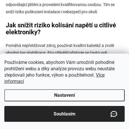
odpovídající jištění a provedení kvalifikovanou osobou. Tím se
sníží riziko poškození instalace i nebezpečí pro okolí.
Jak snížit riziko kolísání napětí u citlivé
elektroniky?
Pomáhá nepřetěžovat zdroj, používat kvalitní kabeláž a zvolit
vhodný typ stabilizace. Pro citlivější přístroje se často volí
invertorová elektrocentrála nebo model s regulací napětí (AVR). V
Používáme cookies, abychom Vám umožnili pohodlné
některých případech může pomoci i samostatný stabilizátor
prohlížení webu a díky analýze provozu webu neustále
napětí.
zlepšovali jeho funkce, výkon a použitelnost.
Více
informací
Související kategorie
Nastavení
Jednofázové agregáty
– Volba pro 230 V spotřebiče, chatu
Souhlasím
a běžné ruční nářadí; typicky nejjednodušší cesta k „záloze
proudu“.
Třífázové agregáty
– Řešení pro stroje na 400 V; vhodné,