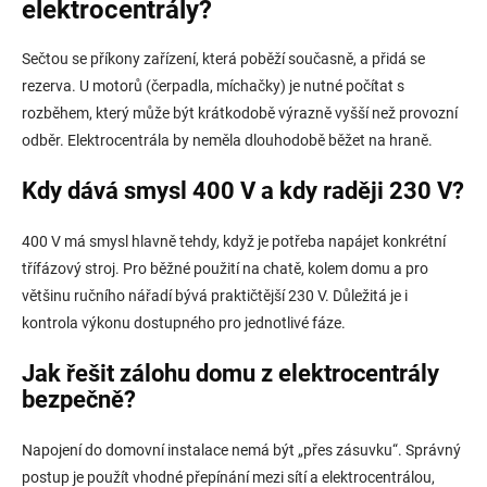
elektrocentrály?
Sečtou se příkony zařízení, která poběží současně, a přidá se
rezerva. U motorů (čerpadla, míchačky) je nutné počítat s
rozběhem, který může být krátkodobě výrazně vyšší než provozní
odběr. Elektrocentrála by neměla dlouhodobě běžet na hraně.
Kdy dává smysl 400 V a kdy raději 230 V?
400 V má smysl hlavně tehdy, když je potřeba napájet konkrétní
třífázový stroj. Pro běžné použití na chatě, kolem domu a pro
většinu ručního nářadí bývá praktičtější 230 V. Důležitá je i
kontrola výkonu dostupného pro jednotlivé fáze.
Jak řešit zálohu domu z elektrocentrály
bezpečně?
Napojení do domovní instalace nemá být „přes zásuvku“. Správný
postup je použít vhodné přepínání mezi sítí a elektrocentrálou,