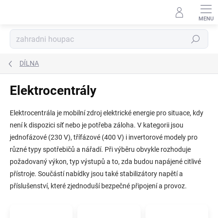
Přejít
na
obsah
Hledat
DÍLNA
Elektrocentrály
Elektrocentrála je mobilní zdroj elektrické energie pro situace, kdy
není k dispozici síť nebo je potřeba záloha. V kategorii jsou
jednofázové (230 V), třífázové (400 V) i invertorové modely pro
různé typy spotřebičů a nářadí. Při výběru obvykle rozhoduje
požadovaný výkon, typ výstupů a to, zda budou napájené citlivé
přístroje. Součástí nabídky jsou také stabilizátory napětí a
příslušenství, které zjednoduší bezpečné připojení a provoz.