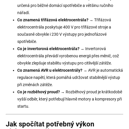
určená pro běžné domácí spotřebiče a většinu ručního
nářadí.
Co znamená třífázová elektrocentrála?
→ Třífázová
elektrocentrála poskytuje 400 V pro třífázové stroje a
současně obvykle i 230 V výstupy pro jednofázové
spotřebiče.
Co je invertorová elektrocentrála?
→ Invertorová
elektrocentrála převádí vyrobenou energii přes měnič, což
obvykle zlepšuje stabilitu výstupu pro citlivější zátěže.
Co znamená AVR u elektrocentrály?
→ AVR je automatická
regulace napětí, která pomáhá udržovat stabilnější výstup
při změnách zátěže.
Co je rozběhový proud?
→ Rozběhový proud je krátkodobě
vyšší odběr, který potřebují hlavně motory a kompresory při
startu.
Jak spočítat potřebný výkon