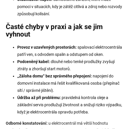
pomoci v situacích, kdy je zátěž citlivá a zdroj nebo rozvody
způsobují kolísání.
Časté chyby v praxi a jak se jim
vyhnout
Provoz v uzavřených prostorách:
spalovací elektrocentrála
patří ven, s odvodem spalin a odstupem od oken.
Podceněný kabel:
dlouhé nebo tenké prodlužky zvyšují
ztráty a zhoršují start motorů.
„Záloha domu“ bez správného přepojení:
napojení do
domovní instalace má řešit kvalifikovaná osoba (přepínač
sítí / správné jištění).
Údržba až při problému:
pravidelná kontrola oleje a
základní servis prodlužují životnost a snižují riziko výpadku,
když je elektrocentrála opravdu potřeba.
Odborné konstatování:
u elektrocentrál má větší hodnotu