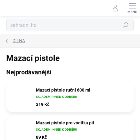
Přejít
na
obsah
Hledat
DÍLNA
Mazací pistole
Nejprodávanější
Mazací pistole ruční 600 ml
SKLADEM IHNED K ODBĚRU
319 Kč
Mazací pistole pro vodítka pil
SKLADEM IHNED K ODBĚRU
89 Kč