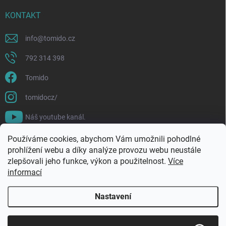
KONTAKT
info
@
tomido.cz
792 314 398
Tomido
tomidocz/
Náš youtube kanál.
Používáme cookies, abychom Vám umožnili pohodlné
prohlížení webu a díky analýze provozu webu neustále
zlepšovali jeho funkce, výkon a použitelnost.
Více
informací
Nastavení
Copyright 2026
Tomido
. Všechna práva vyhrazena.