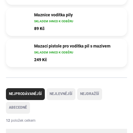
Maznice vodítka pily
SKLADEM IHNED K ODBĚRU
89 Kč
Mazací pistole pro vodítka pil s mazivem
SKLADEM IHNED K ODBĚRU
249 Kč
Ř
a
NEJPRODÁVANĚJŠÍ
NEJLEVNĚJŠÍ
NEJDRAŽŠÍ
z
e
ABECEDNĚ
n
í
12
položek celkem
p
r