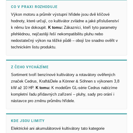
CO V PRAXI ROZHODUJE
Výkon motoru a průměr výstupní hřídele jsou dvě klíčové
hodnoty, které určují, co kultivátor zvládne a jaké příslušenství
k němu lze dokoupit.
K tomu:
Zákazníci, kteří tyto parametry
přehlédnou, nejčastěji řeší nekompatibilitu pluhu nebo
nedostatečný výkon na těžké půdě – obojí lze snadno ověřit v
technickém listu produktu.
Z ČEHO VYCHÁZÍME
Sortiment tvoří benzínové kultivátory a rotavátory ověřených
značek Cedrus, Kraft&Dele a Könner & Söhnen s výkonem 3,8
kW až 10 HP.
K tomu:
K modelům GL-série Cedrus nabízíme
kompletní řadu přídavných zařízení – pluhy, sady pro orání i
nástavce pro změnu průměru hřídele.
KDE JSOU LIMITY
Elektrické ani akumulátorové kultivátory tato kategorie