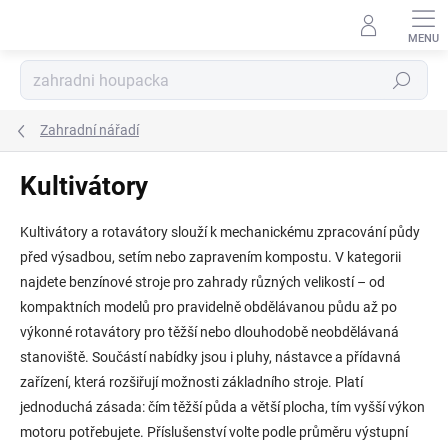
Přejít
na
obsah
Hledat
Zahradní nářadí
Kultivátory
Kultivátory a rotavátory slouží k mechanickému zpracování půdy
před výsadbou, setím nebo zapravením kompostu. V kategorii
najdete benzínové stroje pro zahrady různých velikostí – od
kompaktních modelů pro pravidelně obdělávanou půdu až po
výkonné rotavátory pro těžší nebo dlouhodobě neobdělávaná
stanoviště. Součástí nabídky jsou i pluhy, nástavce a přídavná
zařízení, která rozšiřují možnosti základního stroje. Platí
jednoduchá zásada: čím těžší půda a větší plocha, tím vyšší výkon
motoru potřebujete. Příslušenství volte podle průměru výstupní