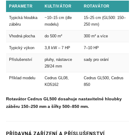
PARAMETR
KULTIVÁTOR
ROTAVÁTOR
Typická hloubka
~10–15 cm (dle
15–25 cm (GL500: 150–
záběru
modelu)
250 mm)
Vhodná plocha
do 500 m²
300 m² a více
Typický výkon
3,8 kW – 7 HP
7–10 HP
Příslušenství
pluhy, nástavce
sady pro orání
28/24 mm
Příklad modelu
Cedrus GL08,
Cedrus GL500, Cedrus
KD5162
850
Rotavátor Cedrus GL500 dosahuje nastavitelné hloubky
záběru 150–250 mm a šířky 500–850 mm.
PŘÍDAVNÁ ZAŘÍZENÍ A PŘÍSLUŠENSTVÍ