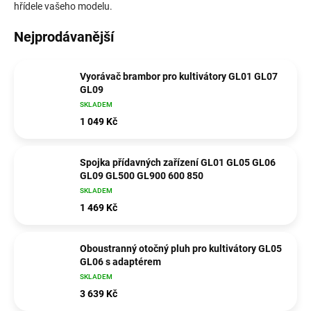
hřídele vašeho modelu.
Nejprodávanější
Vyorávač brambor pro kultivátory GL01 GL07
GL09
SKLADEM
1 049 Kč
Spojka přídavných zařízení GL01 GL05 GL06
GL09 GL500 GL900 600 850
SKLADEM
1 469 Kč
Oboustranný otočný pluh pro kultivátory GL05
GL06 s adaptérem
SKLADEM
3 639 Kč