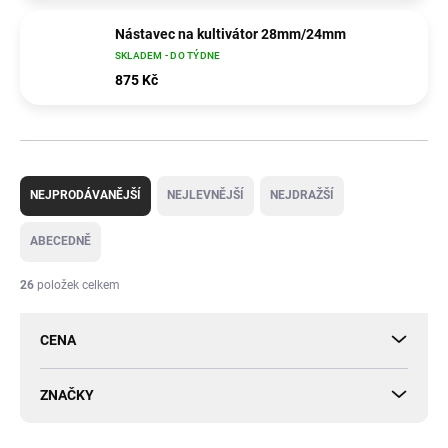
Nástavec na kultivátor 28mm/24mm
SKLADEM - DO TÝDNE
875 Kč
Ř
a
NEJPRODÁVANĚJŠÍ
NEJLEVNĚJŠÍ
NEJDRAŽŠÍ
z
e
ABECEDNĚ
n
í
26
položek celkem
p
r
CENA
o
d
u
ZNAČKY
k
t