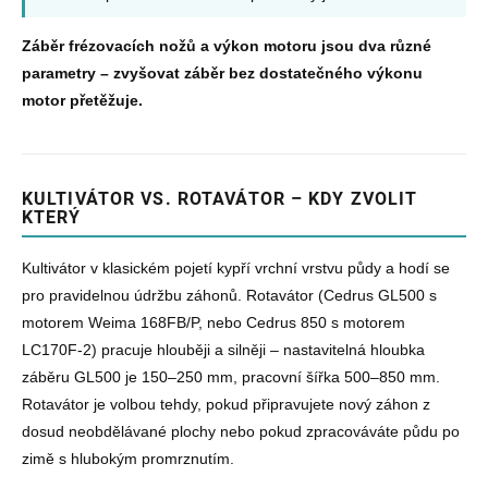
Záběr frézovacích nožů a výkon motoru jsou dva různé
parametry – zvyšovat záběr bez dostatečného výkonu
motor přetěžuje.
KULTIVÁTOR VS. ROTAVÁTOR – KDY ZVOLIT
KTERÝ
Kultivátor v klasickém pojetí kypří vrchní vrstvu půdy a hodí se
pro pravidelnou údržbu záhonů. Rotavátor (Cedrus GL500 s
motorem Weima 168FB/P, nebo Cedrus 850 s motorem
LC170F-2) pracuje hlouběji a silněji – nastavitelná hloubka
záběru GL500 je 150–250 mm, pracovní šířka 500–850 mm.
Rotavátor je volbou tehdy, pokud připravujete nový záhon z
dosud neobdělávané plochy nebo pokud zpracováváte půdu po
zimě s hlubokým promrznutím.