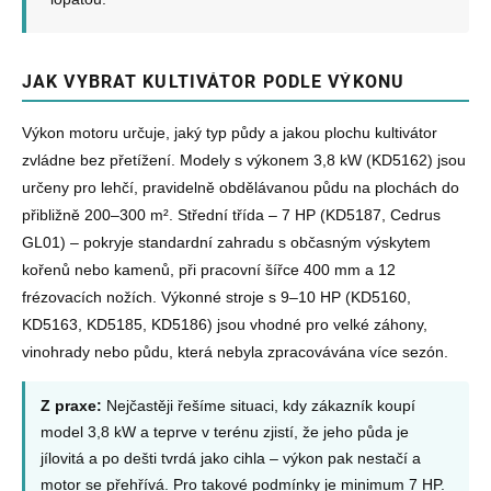
JAK VYBRAT KULTIVÁTOR PODLE VÝKONU
Výkon motoru určuje, jaký typ půdy a jakou plochu kultivátor
zvládne bez přetížení. Modely s výkonem 3,8 kW (KD5162) jsou
určeny pro lehčí, pravidelně obdělávanou půdu na plochách do
přibližně 200–300 m². Střední třída – 7 HP (KD5187, Cedrus
GL01) – pokryje standardní zahradu s občasným výskytem
kořenů nebo kamenů, při pracovní šířce 400 mm a 12
frézovacích nožích. Výkonné stroje s 9–10 HP (KD5160,
KD5163, KD5185, KD5186) jsou vhodné pro velké záhony,
vinohrady nebo půdu, která nebyla zpracovávána více sezón.
Z praxe:
Nejčastěji řešíme situaci, kdy zákazník koupí
model 3,8 kW a teprve v terénu zjistí, že jeho půda je
jílovitá a po dešti tvrdá jako cihla – výkon pak nestačí a
motor se přehřívá. Pro takové podmínky je minimum 7 HP.