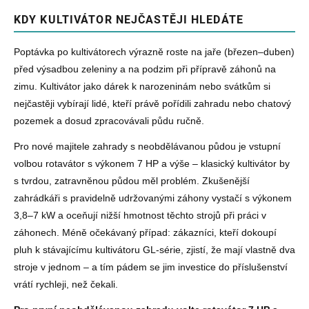
KDY KULTIVÁTOR NEJČASTĚJI HLEDÁTE
Poptávka po kultivátorech výrazně roste na jaře (březen–duben)
před výsadbou zeleniny a na podzim při přípravě záhonů na
zimu. Kultivátor jako dárek k narozeninám nebo svátkům si
nejčastěji vybírají lidé, kteří právě pořídili zahradu nebo chatový
pozemek a dosud zpracovávali půdu ručně.
Pro nové majitele zahrady s neobdělávanou půdou je vstupní
volbou rotavátor s výkonem 7 HP a výše – klasický kultivátor by
s tvrdou, zatravněnou půdou měl problém. Zkušenější
zahrádkáři s pravidelně udržovanými záhony vystačí s výkonem
3,8–7 kW a oceňují nižší hmotnost těchto strojů při práci v
záhonech. Méně očekávaný případ: zákazníci, kteří dokoupí
pluh k stávajícímu kultivátoru GL-série, zjistí, že mají vlastně dva
stroje v jednom – a tím pádem se jim investice do příslušenství
vrátí rychleji, než čekali.