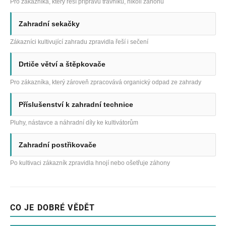
Pro zákazníka, který řeší přípravu trávníku, nikoli záhonů
Zahradní sekačky
Zákazníci kultivující zahradu zpravidla řeší i sečení
Drtiče větví a štěpkovače
Pro zákazníka, který zároveň zpracovává organický odpad ze zahrady
Příslušenství k zahradní technice
Pluhy, nástavce a náhradní díly ke kultivátorům
Zahradní postřikovače
Po kultivaci zákazník zpravidla hnojí nebo ošetřuje záhony
CO JE DOBRÉ VĚDĚT