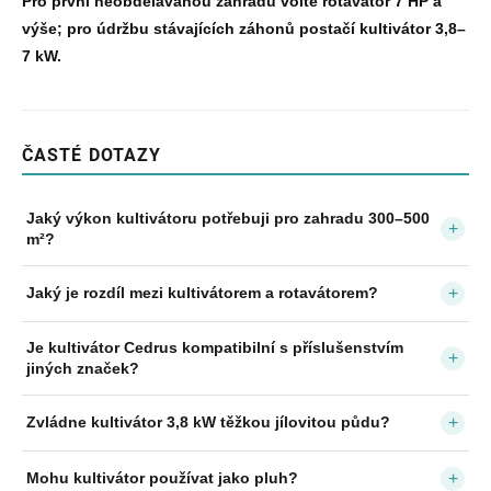
Pro první neobdělávanou zahradu volte rotavátor 7 HP a
výše; pro údržbu stávajících záhonů postačí kultivátor 3,8–
7 kW.
ČASTÉ DOTAZY
Jaký výkon kultivátoru potřebuji pro zahradu 300–500
+
m²?
+
Jaký je rozdíl mezi kultivátorem a rotavátorem?
Je kultivátor Cedrus kompatibilní s příslušenstvím
+
jiných značek?
+
Zvládne kultivátor 3,8 kW těžkou jílovitou půdu?
+
Mohu kultivátor používat jako pluh?