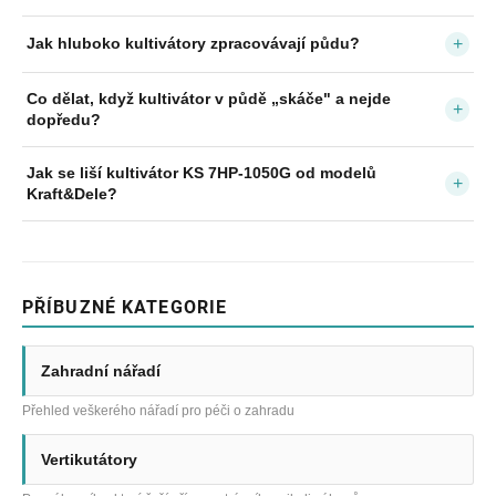
+
Jak hluboko kultivátory zpracovávají půdu?
Co dělat, když kultivátor v půdě „skáče" a nejde
+
dopředu?
Jak se liší kultivátor KS 7HP-1050G od modelů
+
Kraft&Dele?
PŘÍBUZNÉ KATEGORIE
Zahradní nářadí
Přehled veškerého nářadí pro péči o zahradu
Vertikutátory