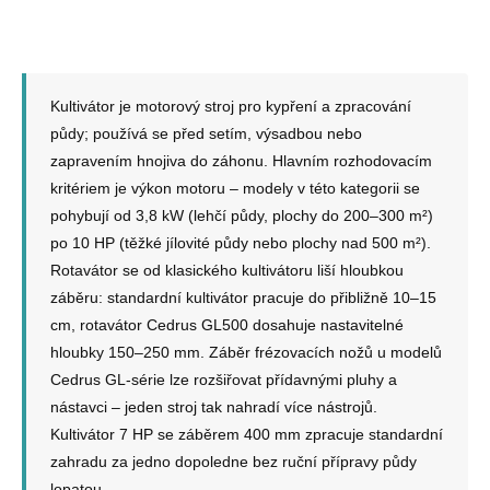
v
l
á
d
a
Kultivátor je motorový stroj pro kypření a zpracování
c
půdy; používá se před setím, výsadbou nebo
í
p
zapravením hnojiva do záhonu. Hlavním rozhodovacím
r
kritériem je výkon motoru – modely v této kategorii se
v
pohybují od 3,8 kW (lehčí půdy, plochy do 200–300 m²)
k
y
po 10 HP (těžké jílovité půdy nebo plochy nad 500 m²).
v
Rotavátor se od klasického kultivátoru liší hloubkou
ý
záběru: standardní kultivátor pracuje do přibližně 10–15
p
i
cm, rotavátor Cedrus GL500 dosahuje nastavitelné
s
hloubky 150–250 mm. Záběr frézovacích nožů u modelů
u
Cedrus GL-série lze rozšiřovat přídavnými pluhy a
nástavci – jeden stroj tak nahradí více nástrojů.
Kultivátor 7 HP se záběrem 400 mm zpracuje standardní
zahradu za jedno dopoledne bez ruční přípravy půdy
lopatou.