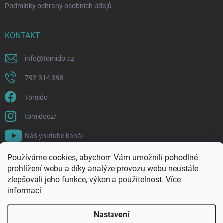
Podmínky ochrany osobních údajů
KONTAKT
info
@
tomido.cz
792 314 398
Tomido
tomidocz/
Náš youtube kanál.
Používáme cookies, abychom Vám umožnili pohodlné
prohlížení webu a díky analýze provozu webu neustále
zlepšovali jeho funkce, výkon a použitelnost.
Více
informací
Nastavení