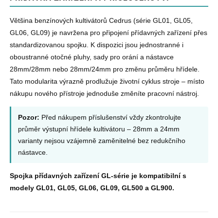
Většina benzínových kultivátorů Cedrus (série GL01, GL05,
GL06, GL09) je navržena pro připojení přídavných zařízení přes
standardizovanou spojku. K dispozici jsou jednostranné i
oboustranné otočné pluhy, sady pro orání a nástavce
28mm/28mm nebo 28mm/24mm pro změnu průměru hřídele.
Tato modularita výrazně prodlužuje životní cyklus stroje – místo
nákupu nového přístroje jednoduše změníte pracovní nástroj.
Pozor:
Před nákupem příslušenství vždy zkontrolujte
průměr výstupní hřídele kultivátoru – 28mm a 24mm
varianty nejsou vzájemně zaměnitelné bez redukčního
nástavce.
Spojka přídavných zařízení GL-série je kompatibilní s
modely GL01, GL05, GL06, GL09, GL500 a GL900.