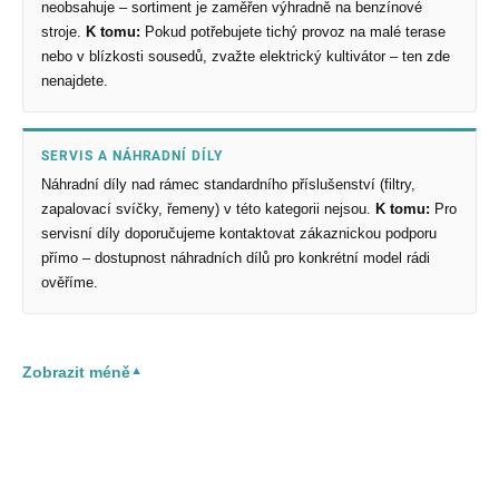
neobsahuje – sortiment je zaměřen výhradně na benzínové
stroje.
K tomu:
Pokud potřebujete tichý provoz na malé terase
nebo v blízkosti sousedů, zvažte elektrický kultivátor – ten zde
nenajdete.
SERVIS A NÁHRADNÍ DÍLY
Náhradní díly nad rámec standardního příslušenství (filtry,
zapalovací svíčky, řemeny) v této kategorii nejsou.
K tomu:
Pro
servisní díly doporučujeme kontaktovat zákaznickou podporu
přímo – dostupnost náhradních dílů pro konkrétní model rádi
ověříme.
Zobrazit méně
▼