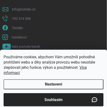
info
@
tomido.cz
792 314 398
Tomido
tomidocz/
Náš youtube kanál.
Používáme cookies, abychom Vám umožnili pohodlné
prohlížení webu a díky analýze provozu webu neustále
zlepšovali jeho funkce, výkon a použitelnost.
Více
informací
Nastavení
Copyright 2026
Tomido
. Všechna práva vyhrazena.
Souhlasím
Vytvořil Shoptet