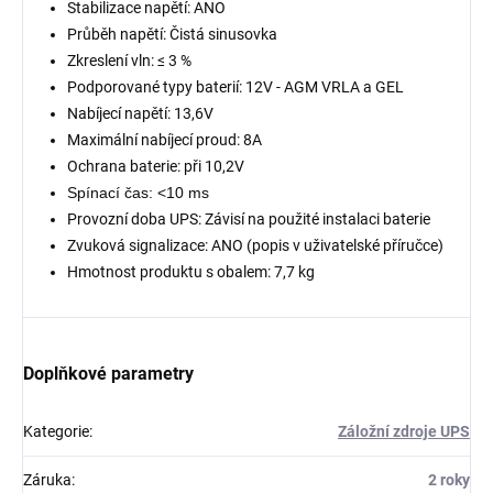
Stabilizace napětí: ANO
Průběh napětí: Čistá sinusovka
Zkreslení vln: ≤ 3 %
Podporované typy baterií: 12V - AGM VRLA a GEL
Nabíjecí napětí: 13,6V
Maximální nabíjecí proud: 8A
Ochrana baterie: při 10,2V
Spínací čas: <10 ms
Provozní doba UPS: Závisí na použité instalaci baterie
Zvuková signalizace: ANO (popis v uživatelské příručce)
Hmotnost produktu s obalem: 7,7 kg
Doplňkové parametry
Kategorie
:
Záložní zdroje UPS
Záruka
:
2 roky