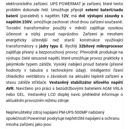
elektronického zařízení. UPS POWERMAT je zařízení, které tento
problém dokonale řeší. Umožňuje připojit
externí baterii/sadu
baterií
(paralelně) s napětím
12V
, má
dvě výstupní zásuvky s
napětím 230V
, umožňuje zachovat chod dvou zařízení současně.
Toroidní transformátor použitý v měniči zajišťuje vysokou
účinnost a nízký proud naprázdno. Zařízení je mnohem
energeticky účinnější než starší konstrukce využívající
transformátory s
jádry typu E
. Rychlý
32bitový mikroprocesor
zajišťuje přesný a bezporuchový provoz. Převodník produkuje na
výstupu čisté sinusové napětí, které umožňuje provoz prakticky s
jakýmkoliv typem zátěže. Vysoký nabíjecí proud baterie (přesné
hodnoty v tabulce s technickými údaji). Inteligentní řízení
chladicího ventilátoru v závislosti na aktuální teplotě zařízení a
stavu zátěže střídače.
Vestavěný stabilizátor síťového napětí
AVR.
Navrženo pro práci s bezúdržbovými bateriemi AGM VRLA
nebo GEL. Vestavěný LCD displej navíc přehledně informuje o
aktuálním provozním režimu zdroje.
Nepřerušitelný zdroj napájení PM-UPS-500MP nabízený
společností Powermat poskytuje nepřetržité napájení a ochranu
mnoha zařízení, jako jsou: