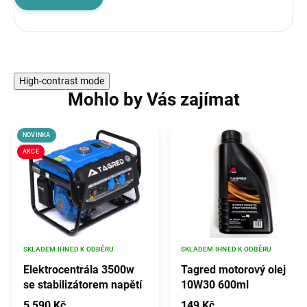
High-contrast mode
Mohlo by Vás zajímat
NOVINKA
AKCE
SKLADEM IHNED K ODBĚRU
SKLADEM IHNED K ODBĚRU
Elektrocentrála 3500w
Tagred motorový olej
se stabilizátorem napětí
10W30 600ml
avr, TAGRED TA3500GHX
5 590 Kč
149 Kč