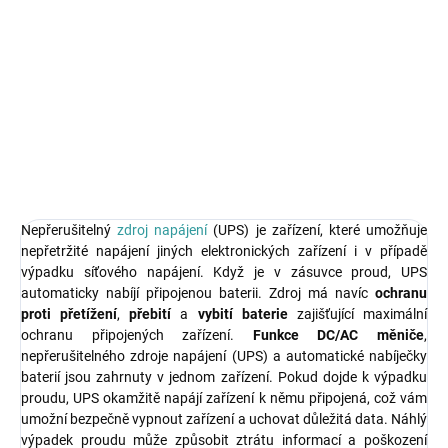
cena:
MOŽNOSTI
DORUČENÍ
Záložní zdroj UPS o výkonu 400W a napětím 230V AC.
DETAILNÍ INFORMACE
ZEPTAT SE
HLÍDAT
Nepřerušitelný
zdroj napájení
(UPS) je zařízení, které umožňuje
nepřetržité napájení jiných elektronických zařízení i v případě
výpadku síťového napájení. Když je v zásuvce proud, UPS
automaticky nabíjí připojenou baterii. Zdroj má navíc
ochranu
proti přetížení
,
přebití
a
vybití baterie
zajišťující maximální
ochranu připojených zařízení.
Funkce DC/AC měniče
,
nepřerušitelného zdroje napájení (UPS) a automatické nabíječky
baterií jsou zahrnuty v jednom zařízení. Pokud dojde k výpadku
proudu, UPS okamžitě napájí zařízení k němu připojená, což vám
umožní bezpečně vypnout zařízení a uchovat důležitá data. Náhlý
výpadek proudu může způsobit ztrátu informací a poškození