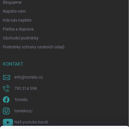
Blogujeme
Napište nám
Kde nás najdete
Platba a doprava
Obchodní podmínky
Podmínky ochrany osobních údajů
KONTAKT
info
@
tomido.cz
792 314 398
Tomido
tomidocz/
Náš youtube kanál.