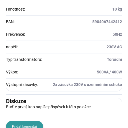
Hmotnost
:
10 kg
EAN
:
5904067442412
Frekvence
:
50Hz
napětí
:
230V AC
Typ transformátoru
:
Toroidní
Výkon
:
500VA / 400W
Výstupní zásuvky
:
2x zásuvka 230V s uzemněním schuko
Diskuze
Buďte první, kdo napíše příspěvek k této položce.
Přidat komentář