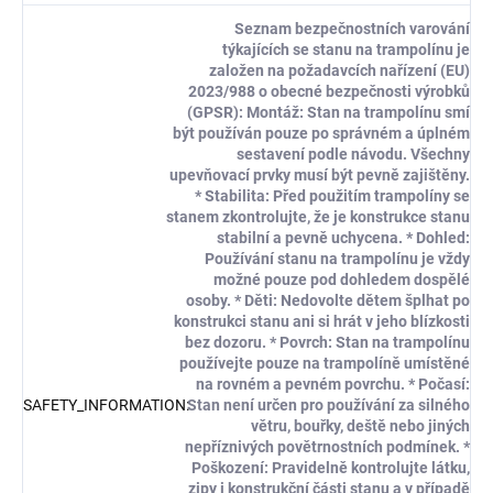
Seznam bezpečnostních varování
týkajících se stanu na trampolínu je
založen na požadavcích nařízení (EU)
2023/988 o obecné bezpečnosti výrobků
(GPSR): Montáž: Stan na trampolínu smí
být používán pouze po správném a úplném
sestavení podle návodu. Všechny
upevňovací prvky musí být pevně zajištěny.
* Stabilita: Před použitím trampolíny se
stanem zkontrolujte, že je konstrukce stanu
stabilní a pevně uchycena. * Dohled:
Používání stanu na trampolínu je vždy
možné pouze pod dohledem dospělé
osoby. * Děti: Nedovolte dětem šplhat po
konstrukci stanu ani si hrát v jeho blízkosti
bez dozoru. * Povrch: Stan na trampolínu
používejte pouze na trampolíně umístěné
na rovném a pevném povrchu. * Počasí:
SAFETY_INFORMATION
:
Stan není určen pro používání za silného
větru, bouřky, deště nebo jiných
nepříznivých povětrnostních podmínek. *
Poškození: Pravidelně kontrolujte látku,
zipy i konstrukční části stanu a v případě