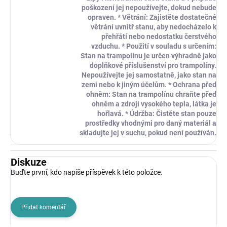
poškození jej nepoužívejte, dokud nebude
opraven. * Větrání: Zajistěte dostatečné
větrání uvnitř stanu, aby nedocházelo k
přehřátí nebo nedostatku čerstvého
vzduchu. * Použití v souladu s určením:
Stan na trampolínu je určen výhradně jako
doplňkové příslušenství pro trampolíny.
Nepoužívejte jej samostatně, jako stan na
zemi nebo k jiným účelům. * Ochrana před
ohněm: Stan na trampolínu chraňte před
ohněm a zdroji vysokého tepla, látka je
hořlavá. * Údržba: Čistěte stan pouze
prostředky vhodnými pro daný materiál a
skladujte jej v suchu, pokud není používán.
Diskuze
Buďte první, kdo napíše příspěvek k této položce.
Přidat komentář