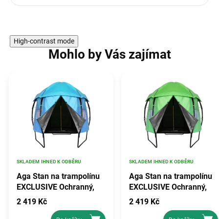
High-contrast mode
Mohlo by Vás zajímat
SKLADEM IHNED K ODBĚRU
SKLADEM IHNED K ODBĚRU
Aga Stan na trampolínu
Aga Stan na trampolínu
EXCLUSIVE Ochranný,
EXCLUSIVE Ochranný,
250 cm, světle modrý,
250 cm, Světle zelený,
2 419 Kč
2 419 Kč
polyester, nosnost 150
Nosnost 150 kg