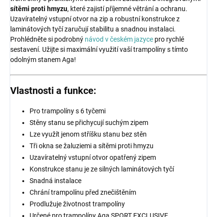
sítěmi proti hmyzu
, které zajistí příjemné větrání a ochranu.
Uzavíratelný vstupní otvor na zip a robustní konstrukce z
laminátových tyčí zaručují stabilitu a snadnou instalaci.
Prohlédněte si podrobný
návod v českém jazyce
pro rychlé
sestavení. Užijte si maximální využití vaší trampolíny s tímto
odolným stanem Aga!
Vlastnosti a funkce:
Pro trampolíny s 6 tyčemi
Stěny stanu se přichycují suchým zipem
Lze využít jenom stříšku stanu bez stěn
Tři okna se žaluziemi a sítěmi proti hmyzu
Uzavíratelný vstupní otvor opatřený zipem
Konstrukce stanu je ze silných laminátových tyčí
Snadná instalace
Chrání trampolínu před znečištěním
Prodlužuje životnost trampolíny
Určené pro trampolíny Aga SPORT EXCLUSIVE