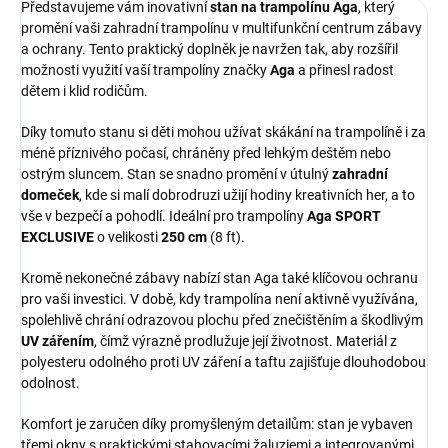
Představujeme vám inovativní
stan na trampolínu Aga
, který
promění vaši zahradní trampolínu v multifunkční centrum zábavy
a ochrany. Tento praktický doplněk je navržen tak, aby rozšířil
možnosti využití vaší trampolíny značky
Aga
a přinesl radost
dětem i klid rodičům.
Díky tomuto stanu si děti mohou užívat skákání na trampolíně i za
méně příznivého počasí, chráněny před lehkým deštěm nebo
ostrým sluncem. Stan se snadno promění v útulný
zahradní
domeček
, kde si malí dobrodruzi užijí hodiny kreativních her, a to
vše v bezpečí a pohodlí. Ideální pro trampolíny
Aga SPORT
EXCLUSIVE
o velikosti
250 cm
(8 ft).
Kromě nekonečné zábavy nabízí stan Aga také klíčovou ochranu
pro vaši investici. V době, kdy trampolína není aktivně využívána,
spolehlivě chrání odrazovou plochu před znečištěním a škodlivým
UV zářením
, čímž výrazně prodlužuje její životnost. Materiál z
polyesteru odolného proti UV záření a taftu zajišťuje dlouhodobou
odolnost.
Komfort je zaručen díky promyšleným detailům: stan je vybaven
třemi okny s praktickými stahovacími žaluziemi a integrovanými