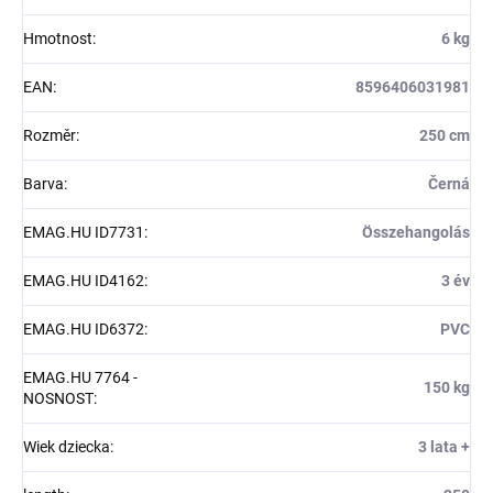
Hmotnost
:
6 kg
EAN
:
8596406031981
Rozměr
:
250 cm
Barva
:
Černá
EMAG.HU ID7731
:
Összehangolás
EMAG.HU ID4162
:
3 év
EMAG.HU ID6372
:
PVC
EMAG.HU 7764 -
150 kg
NOSNOST
:
Wiek dziecka
:
3 lata +