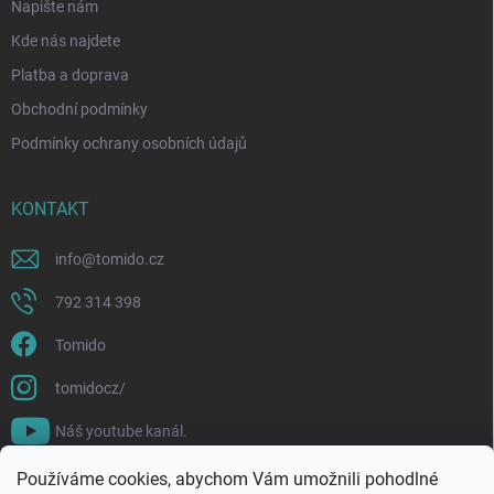
Napište nám
Kde nás najdete
Platba a doprava
Obchodní podmínky
Podmínky ochrany osobních údajů
KONTAKT
info
@
tomido.cz
792 314 398
Tomido
tomidocz/
Náš youtube kanál.
Používáme cookies, abychom Vám umožnili pohodlné