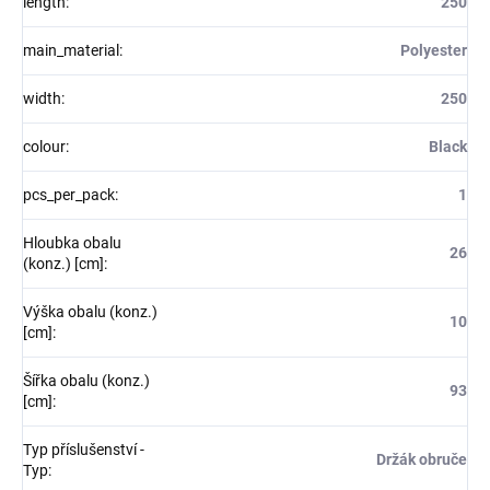
length
:
250
main_material
:
Polyester
width
:
250
colour
:
Black
pcs_per_pack
:
1
Hloubka obalu
26
(konz.) [cm]
:
Výška obalu (konz.)
10
[cm]
:
Šířka obalu (konz.)
93
[cm]
:
Typ příslušenství -
Držák obruče
Typ
: