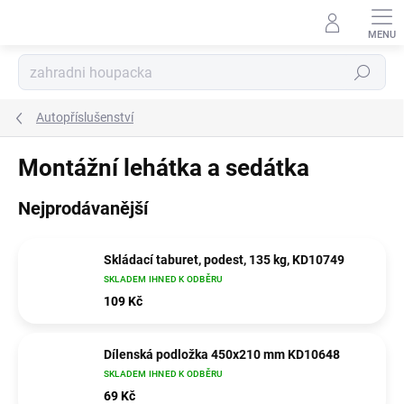
Přejít
na
obsah
Hledat
Autopříslušenství
Montážní lehátka a sedátka
Nejprodávanější
Skládací taburet, podest, 135 kg, KD10749
SKLADEM IHNED K ODBĚRU
109 Kč
Dílenská podložka 450x210 mm KD10648
SKLADEM IHNED K ODBĚRU
69 Kč