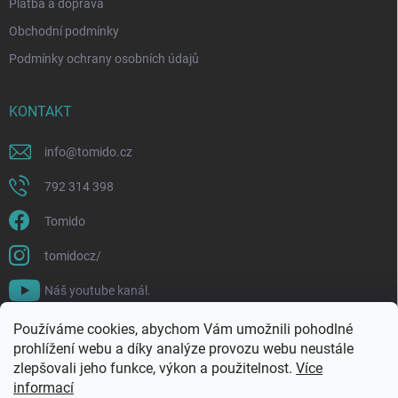
Platba a doprava
Obchodní podmínky
Podmínky ochrany osobních údajů
KONTAKT
info
@
tomido.cz
792 314 398
Tomido
tomidocz/
Náš youtube kanál.
Používáme cookies, abychom Vám umožnili pohodlné
prohlížení webu a díky analýze provozu webu neustále
zlepšovali jeho funkce, výkon a použitelnost.
Více
informací