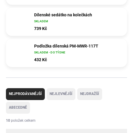
Dílenské sedátko na kolečkách
SKLADEM
739 Kč
Podložka dílenská PM-MWR-117T
SKLADEM - DO TÝDNE
432 Kč
Ř
a
NEJPRODÁVANĚJŠÍ
NEJLEVNĚJŠÍ
NEJDRAŽŠÍ
z
e
ABECEDNĚ
n
í
10
položek celkem
p
r