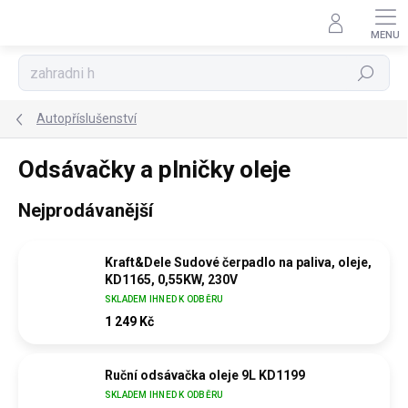
Přejít
na
obsah
Hledat
Autopříslušenství
Odsávačky a plničky oleje
Nejprodávanější
Kraft&Dele Sudové čerpadlo na paliva, oleje,
KD1165, 0,55KW, 230V
SKLADEM IHNED K ODBĚRU
1 249 Kč
Ruční odsávačka oleje 9L KD1199
SKLADEM IHNED K ODBĚRU