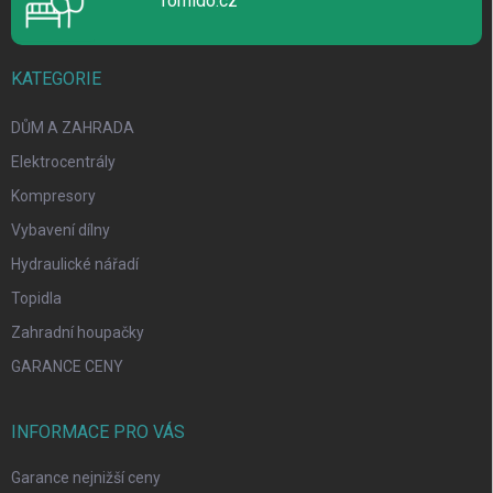
Tomido.cz
s
u
KATEGORIE
DŮM A ZAHRADA
Elektrocentrály
Kompresory
Vybavení dílny
Hydraulické nářadí
Topidla
Zahradní houpačky
GARANCE CENY
INFORMACE PRO VÁS
Garance nejnižší ceny