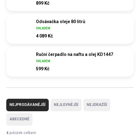
899 Kč
Odsávačka oleje 80 litrů
SKLADEM
4 089 Kč
Ruční čerpadlo na naftu a olej KD1447
SKLADEM
599 Kč
Ř
a
NEJPRODÁVANĚJŠÍ
NEJLEVNĚJŠÍ
NEJDRAŽŠÍ
z
e
ABECEDNĚ
n
í
4
položek celkem
p