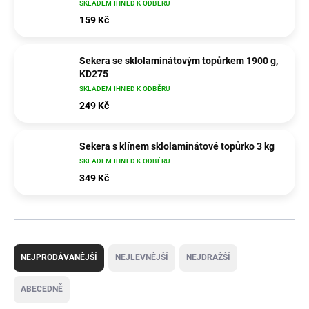
SKLADEM IHNED K ODBĚRU
159 Kč
Sekera se sklolaminátovým topůrkem 1900 g,
KD275
SKLADEM IHNED K ODBĚRU
249 Kč
Sekera s klínem sklolaminátové topůrko 3 kg
SKLADEM IHNED K ODBĚRU
349 Kč
Ř
a
NEJPRODÁVANĚJŠÍ
NEJLEVNĚJŠÍ
NEJDRAŽŠÍ
z
e
ABECEDNĚ
n