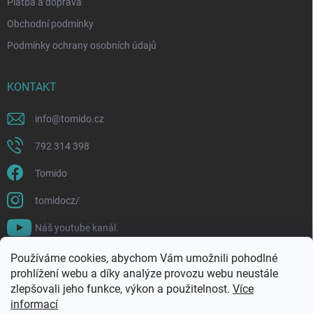
Platba a doprava
Obchodní podmínky
Podmínky ochrany osobních údajů
KONTAKT
info
@
tomido.cz
792 314 398
Tomido
tomidocz/
Náš youtube kanál.
Používáme cookies, abychom Vám umožnili pohodlné
prohlížení webu a díky analýze provozu webu neustále
zlepšovali jeho funkce, výkon a použitelnost.
Více
informací