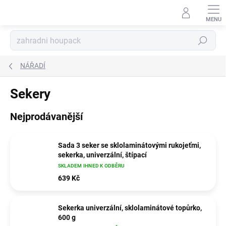
Přejít
na
obsah
Hledat
NÁŘADÍ
Sekery
Nejprodávanější
Sada 3 seker se sklolaminátovými rukojeťmi,
sekerka, univerzální, štípací
SKLADEM IHNED K ODBĚRU
639 Kč
Sekerka univerzální, sklolaminátové topůrko,
600 g