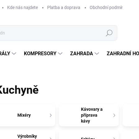
Kde nás najdete
Platba a doprava
Obchodní podmínky
Hledat
RÁLY
KOMPRESORY
ZAHRADA
ZAHRADNÍ H
Kuchyně
Kávovary a
Mixéry
příprava
kávy
Výrobníky