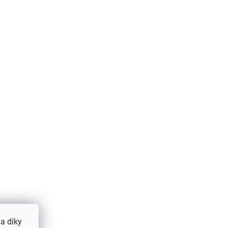
ODBĚRU
SKLADEM IHNED K ODBĚRU
Aga Termoska
35 l
izolovaná na nápoje, 0,9
l, Růžová
209 Kč
Do košíku
a díky