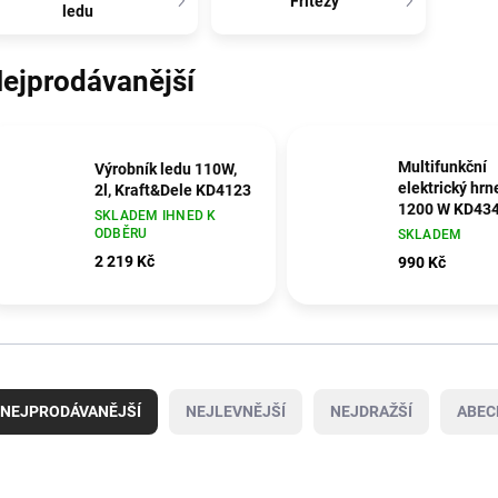
Fritézy
ledu
ejprodávanější
Multifunkční
Výrobník ledu 110W,
elektrický hrne
2l, Kraft&Dele KD4123
1200 W KD43
SKLADEM IHNED K
ODBĚRU
SKLADEM
2 219 Kč
990 Kč
NEJPRODÁVANĚJŠÍ
NEJLEVNĚJŠÍ
NEJDRAŽŠÍ
ABEC