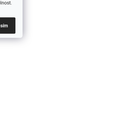
lnost.
asím
ODBĚRU
SKLADEM IHNED K ODBĚRU
Aga Termoska na
9 l
nápoje Izolovaná, 0,48 l
119 Kč
Do košíku