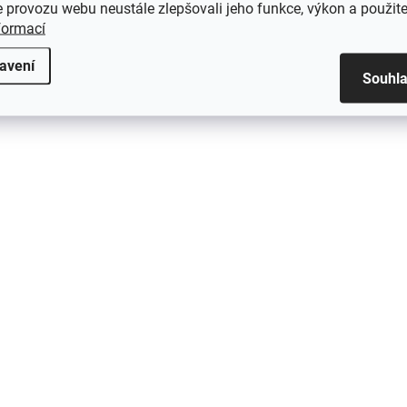
 provozu webu neustále zlepšovali jeho funkce, výkon a použite
formací
avení
Souhl
SKLADEM IHNED K ODBĚRU
SKLADEM IHNED K 
Aga Termoska na
Aga Termoska na
nápoje Izolovaná 0,9 l
nápoje Izolovaná, 0,
209 Kč
209 Kč
Do košíku
Do košíku