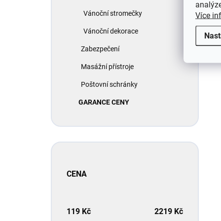
analýze
Vánoční stromečky
Více in
Vánoční dekorace
Nast
Zabezpečení
Masážní přístroje
Poštovní schránky
GARANCE CENY
CENA
119
Kč
2219
Kč