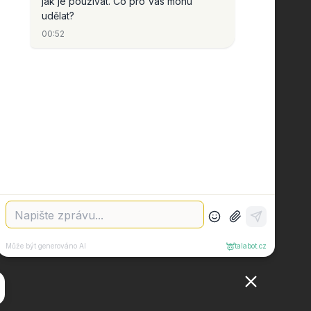
KONTAKT
info
@
tomido.cz
792 314 398
Tomido
tomidocz/
Náš youtube kanál.
jů