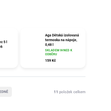
Aga Dětská izolovaná
termoska na nápoje,
c 5 l
0,48 l
46
SKLADEM IHNED K
ODBĚRU
159 Kč
11
položek celkem
EDNĚ