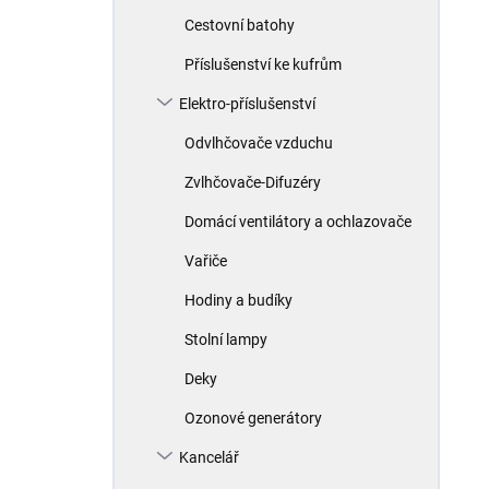
í
ý
p
Cestovní batohy
p
r
i
Příslušenství ke kufrům
o
s
d
p
Elektro-příslušenství
u
r
k
Odvlhčovače vzduchu
o
t
d
Zvlhčovače-Difuzéry
ů
u
k
Domácí ventilátory a ochlazovače
t
Vařiče
ů
Hodiny a budíky
Stolní lampy
Deky
Ozonové generátory
Kancelář