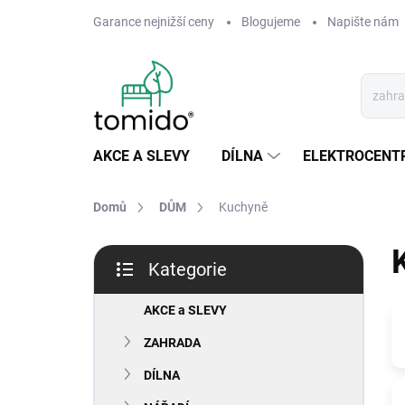
Přejít
Garance nejnižší ceny
Blogujeme
Napište nám
na
obsah
AKCE A SLEVY
DÍLNA
ELEKTROCENT
Domů
DŮM
Kuchyně
P
Kategorie
o
Přeskočit
s
kategorie
t
AKCE a SLEVY
r
ZAHRADA
a
n
DÍLNA
n