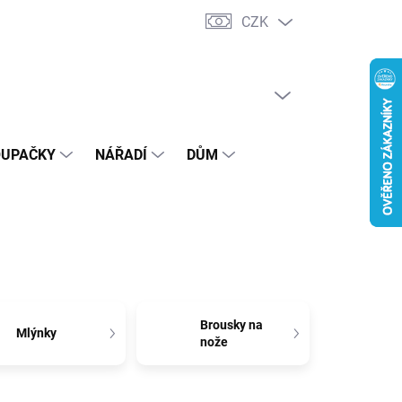
CZK
Podmínky ochrany osobních údajů
PRÁZDNÝ KOŠÍK
NÁKUPNÍ
KOŠÍK
OUPAČKY
NÁŘADÍ
DŮM
Brousky na
Mlýnky
nože