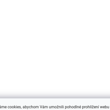
SKLADEM IHNED K ODBĚRU
SKLADEM IHNED K 
Aga termoska na
Aga Termoska na
nápoje, 0,35 l
nápoje izolovaná 0,
209 Kč
209 Kč
Do košíku
Do košíku
áme cookies, abychom Vám umožnili pohodlné prohlížení webu 