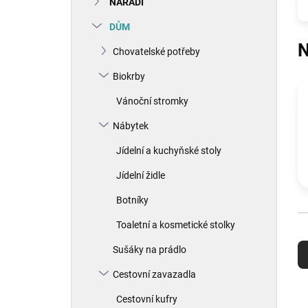
NÁŘADÍ
í
p
DŮM
a
N
n
Chovatelské potřeby
e
Biokrby
l
Vánoční stromky
Nábytek
Jídelní a kuchyňské stoly
Jídelní židle
Botníky
Toaletní a kosmetické stolky
Ř
a
Sušáky na prádlo
z
Cestovní zavazadla
e
n
V
Cestovní kufry