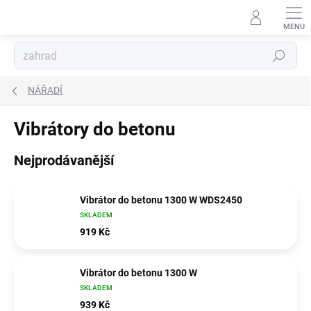
Přejít
na
obsah
Hledat
NÁŘADÍ
Vibrátory do betonu
Nejprodávanější
Vibrátor do betonu 1300 W WDS2450
SKLADEM
919 Kč
Vibrátor do betonu 1300 W
SKLADEM
939 Kč