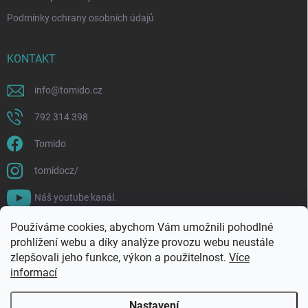
Podmínky ochrany osobních údajů
KONTAKT
info
@
tomido.cz
792 314 398
Tomido
tomidocz/
Náš youtube kanál.
Používáme cookies, abychom Vám umožnili pohodlné
prohlížení webu a díky analýze provozu webu neustále
zlepšovali jeho funkce, výkon a použitelnost.
Více
informací
Nastavení