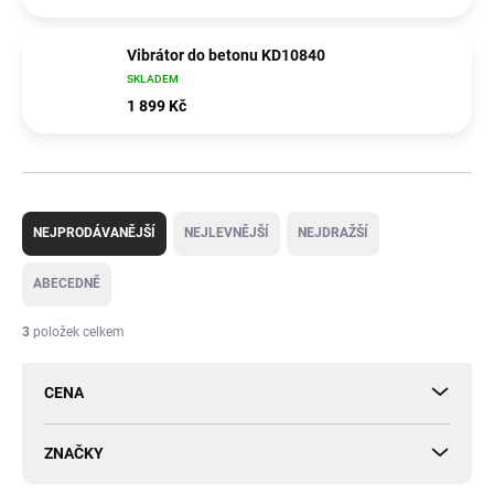
Vibrátor do betonu KD10840
SKLADEM
1 899 Kč
Ř
a
NEJPRODÁVANĚJŠÍ
NEJLEVNĚJŠÍ
NEJDRAŽŠÍ
z
e
ABECEDNĚ
n
í
3
položek celkem
p
r
CENA
o
d
u
ZNAČKY
k