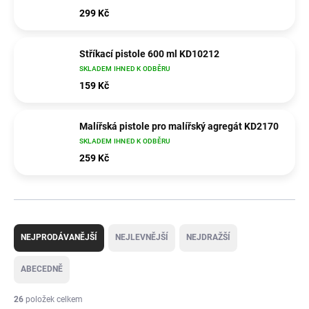
299 Kč
Stříkací pistole 600 ml KD10212
SKLADEM IHNED K ODBĚRU
159 Kč
Malířská pistole pro malířský agregát KD2170
SKLADEM IHNED K ODBĚRU
259 Kč
Ř
a
NEJPRODÁVANĚJŠÍ
NEJLEVNĚJŠÍ
NEJDRAŽŠÍ
z
e
ABECEDNĚ
n
í
26
položek celkem