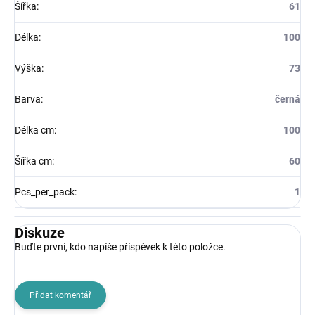
Šířka
:
61
Délka
:
100
Výška
:
73
Barva
:
černá
Délka cm
:
100
Šířka cm
:
60
Pcs_per_pack
:
1
Diskuze
Buďte první, kdo napíše příspěvek k této položce.
Přidat komentář