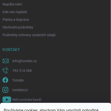
Napište nám
Kde nás najdete
Platba a doprava
Obchodní podmínky
Podmínky ochrany osobních údajů
KONTAKT
info
@
tomido.cz
792 314 398
Tomido
tomidocz/
Náš youtube kanál.
Používáme cookies, abychom Vám umožnili pohodlné