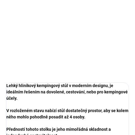
Měrná
NA DOTAZ
cena:
MOŽNOSTI
DORUČENÍ
Lehký hlinikový kempingový stůl v moderním designu, je ideálním
řešením na dovolené, cestování, nebo pro kempingové účely.
DETAILNÍ INFORMACE
ZEPTAT SE
HLÍDAT
Lehký hlinikový kempingový stůl v moderním designu, je
ideálním řešením na dovolené, cestování, nebo pro kempingové
účely.
V rozloženém stavu nabízí stůl dostatečný prostor, aby se kolem
něho mohlo pohodlně posadit až 4 osoby.
Předností tohoto stolku je jeho mimořádná skladnost a