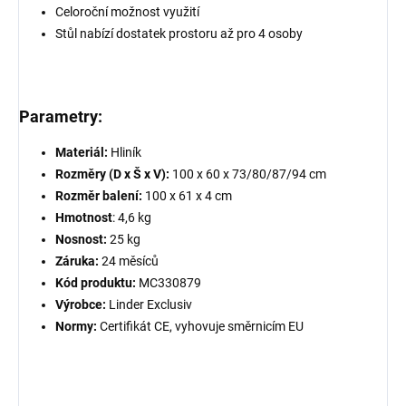
Celoroční možnost využití
Stůl nabízí dostatek prostoru až pro 4 osoby
Parametry:
Materiál:
Hliník
Rozměry (D x Š x V):
100 x 60 x 73/80/87/94 cm
Rozměr balení:
100 x 61 x 4 cm
Hmotnost
: 4,6 kg
Nosnost:
25 kg
Záruka:
24 měsíců
Kód produktu:
MC330879
Výrobce:
Linder Exclusiv
Normy:
Certifikát CE, vyhovuje směrnicím EU