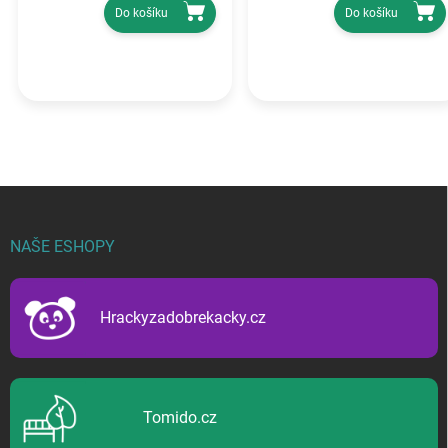
Do košíku
Do košíku
Z
á
p
NAŠE ESHOPY
a
t
í
Hrackyzadobrekacky.cz
Tomido.cz