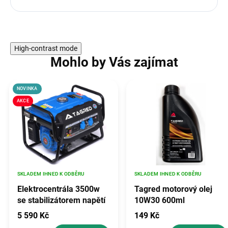
High-contrast mode
Mohlo by Vás zajímat
NOVINKA
AKCE
SKLADEM IHNED K ODBĚRU
SKLADEM IHNED K ODBĚRU
Elektrocentrála 3500w
Tagred motorový olej
se stabilizátorem napětí
10W30 600ml
avr, TAGRED TA3500GHX
5 590 Kč
149 Kč