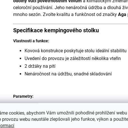
odolný vůči povětrnostním vlivům
a klimatickým změnám, 
celoroční používání. Jeho nenáročná údržba a dlouhá živ
mnoho sezón. Zvolte kvalitu a funkčnost od značky
Aga
Specifikace kempingového stolku
Vlastnosti a funkce:
Kovová konstrukce poskytuje stolu ideální stabilitu
Uvedení do provozu je záležitostí několika vteřin
2 držáky na pití
Nenáročnost na údržbu, snadné skladování
Parametry:
Materiál
: Kov
áme cookies, abychom Vám umožnili pohodlné prohlížení webu 
Rozměry
: 50 x 50 x 50 cm
 provozu webu neustále zlepšovali jeho funkce, výkon a použite
Záruka
: 24 měsíců
formací