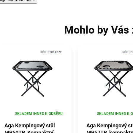
Mohlo by Vás 
KÓD:
STK14272
KÓD:
ST
SKLADEM IHNED K ODBĚRU
SKLADEM IHNED K 
Aga Kempingový stůl
Aga Kempingový st
MR50TB, Kompaktní,
MR57TB, kompaktn