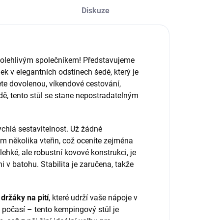
Diskuze
 spolehlivým společníkem! Představujeme
lek v elegantních odstínech šedé, který je
ete dovolenou, víkendové cestování,
dě, tento stůl se stane nepostradatelným
chlá sestavitelnost. Už žádné
m několika vteřin, což oceníte zejména
ké, ale robustní kovové konstrukci, je
v batohu. Stabilita je zaručena, takže
i
držáky na pití
, které udrží vaše nápoje v
 počasí – tento kempingový stůl je