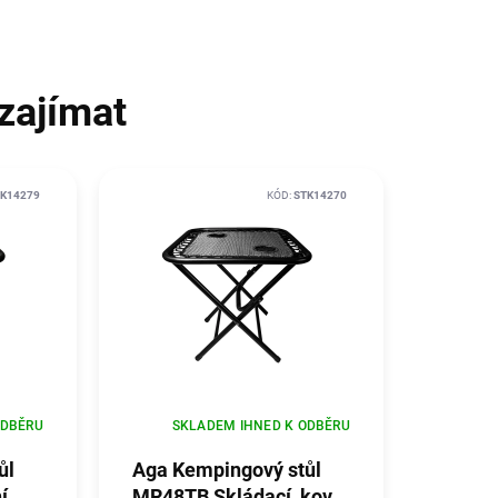
zajímat
K14279
KÓD:
STK14270
ODBĚRU
SKLADEM IHNED K ODBĚRU
ůl
Aga Kempingový stůl
í,
MR48TB Skládací, kov,