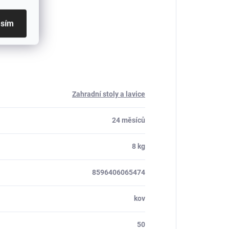
asím
Zahradní stoly a lavice
24 měsíců
8 kg
8596406065474
kov
50