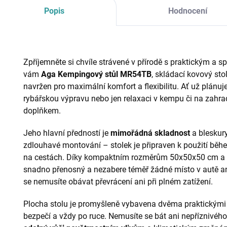
Popis
Hodnocení
Zpříjemněte si chvíle strávené v přírodě s praktickým a
vám
Aga Kempingový stůl MR54TB
, skládací kovový sto
navržen pro maximální komfort a flexibilitu. Ať už plánuj
rybářskou výpravu nebo jen relaxaci v kempu či na zahra
doplňkem.
Jeho hlavní předností je
mimořádná skladnost
a bleskury
zdlouhavé montování – stolek je připraven k použití běhe
na cestách. Díky kompaktním rozměrům 50x50x50 cm a leh
snadno přenosný a nezabere téměř žádné místo v autě ani 
se nemusíte obávat převrácení ani při plném zatížení.
Plocha stolu je promyšleně vybavena dvěma praktickým
bezpečí a vždy po ruce. Nemusíte se bát ani nepříznivého