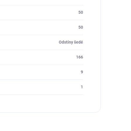
50
50
Odstíny šedé
166
9
1