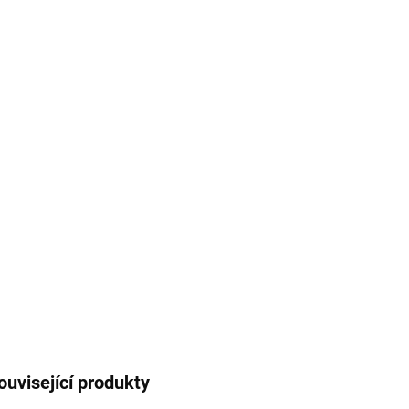
cena:
MŮŽE
DO:
11.8.
MOŽNO
−
Aga K
50x50
a venk
DETAI
ouvisející produkty