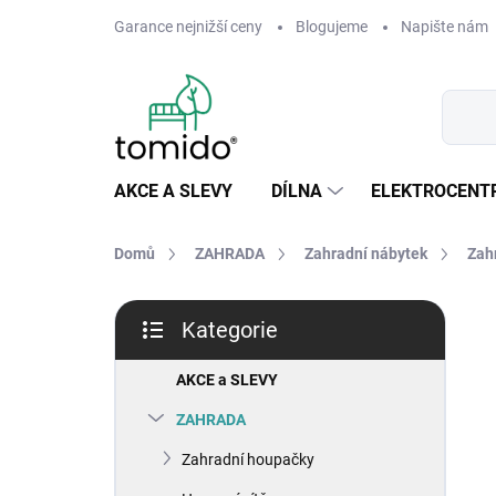
Přejít
Garance nejnižší ceny
Blogujeme
Napište nám
na
obsah
AKCE A SLEVY
DÍLNA
ELEKTROCENT
Domů
ZAHRADA
Zahradní nábytek
Zahr
P
Kategorie
o
Přeskočit
s
kategorie
t
AKCE a SLEVY
r
ZAHRADA
a
n
Zahradní houpačky
n