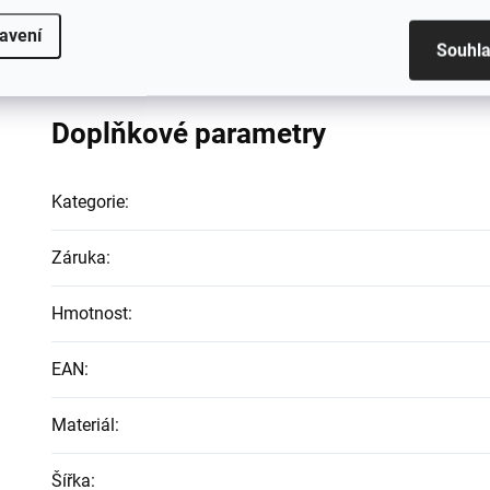
Výrobce
: Aga
Normy
: Certifikát CE, vyhovuje směrnicím EU
avení
Souhl
Doplňkové parametry
Kategorie
:
Záruka
:
Hmotnost
:
EAN
:
Materiál
:
Šířka
: