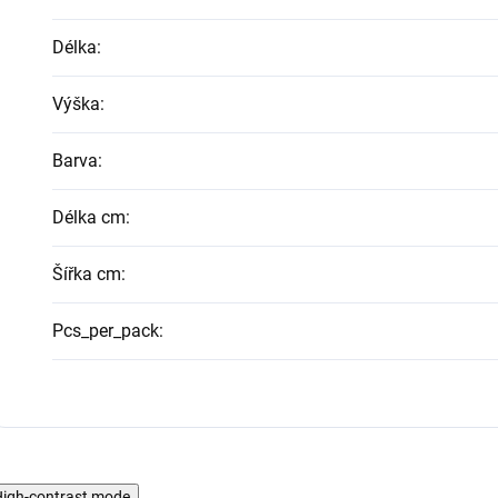
Délka
:
Výška
:
Barva
:
Délka cm
:
Šířka cm
:
Pcs_per_pack
:
igh-contrast mode