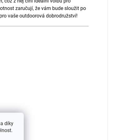
což z něj činí ideální volbu pro
otnost zaručují, že vám bude sloužit po
pro vaše outdoorová dobrodružství!
a díky
lnost.