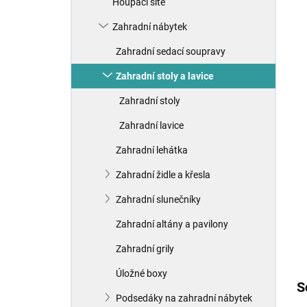
Houpací sítě
í
p
Zahradní nábytek
a
n
Zahradní sedací soupravy
e
Zahradní stoly a lavice
l
Zahradní stoly
Zahradní lavice
Zahradní lehátka
Zahradní židle a křesla
Zahradní slunečníky
Zahradní altány a pavilony
Zahradní grily
Úložné boxy
S
Podsedáky na zahradní nábytek