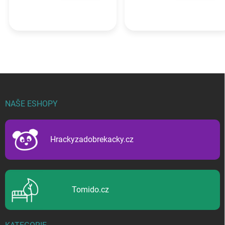
Z
á
p
NAŠE ESHOPY
a
t
í
Hrackyzadobrekacky.cz
Tomido.cz