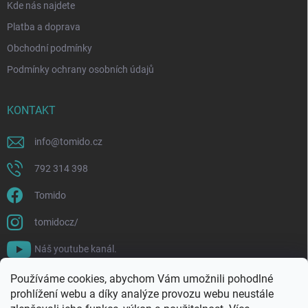
Kde nás najdete
Platba a doprava
Obchodní podmínky
Podmínky ochrany osobních údajů
KONTAKT
info
@
tomido.cz
792 314 398
Tomido
tomidocz/
Náš youtube kanál.
Používáme cookies, abychom Vám umožnili pohodlné
prohlížení webu a díky analýze provozu webu neustále