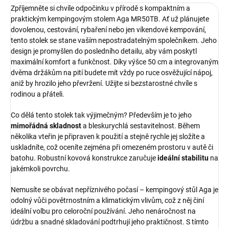
Zpříjemněte si chvíle odpočinku v přírodě s kompaktním a
praktickým kempingovým stolem Aga MR50TB. Ať už plánujete
dovolenou, cestování, rybaření nebo jen víkendové kempování,
tento stolek se stane vaším nepostradatelným společníkem. Jeho
design je promyšlen do posledního detailu, aby vám poskytl
maximální komfort a funkčnost. Díky výšce 50 cm a integrovaným
dvěma držákům na pití budete mít vždy po ruce osvěžující nápoj,
aniž by hrozilo jeho převržení. Užijte si bezstarostné chvíle s
rodinou a přáteli.
Co dělá tento stolek tak výjimečným? Především je to jeho
mimořádná skladnost
a bleskurychlá sestavitelnost. Během
několika vteřin je připraven k použití a stejně rychle jej složíte a
uskladníte, což oceníte zejména při omezeném prostoru v autě či
batohu. Robustní kovová konstrukce zaručuje
ideální stabilitu
na
jakémkoli povrchu.
Nemusíte se obávat nepříznivého počasí – kempingový stůl Aga je
odolný vůči povětrnostním a klimatickým vlivům, což z něj činí
ideální volbu pro celoroční používání. Jeho nenáročnost na
údržbu a snadné skladování podtrhují jeho praktičnost. S tímto