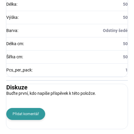
Délka
:
50
Výška
:
50
Barva
:
Odstíny šedé
Délka cm
:
50
Šířka cm
:
50
Pcs_per_pack
:
1
Diskuze
Buďte první, kdo napíše příspěvek k této položce.
Přidat komentář