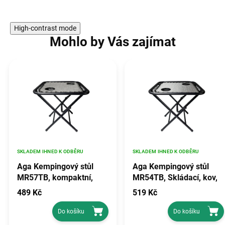
High-contrast mode
Mohlo by Vás zajímat
SKLADEM IHNED K ODBĚRU
SKLADEM IHNED K ODBĚRU
Aga Kempingový stůl
Aga Kempingový stůl
MR57TB, kompaktní,
MR54TB, Skládací, kov,
kovový, Odstíny šedé,
Odstíny šedé, 50x50x50
489 Kč
519 Kč
50x50x50 cm
cm
Do košíku
Do košíku