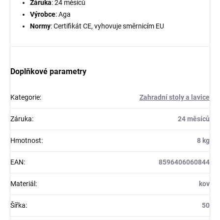
Záruka
: 24 měsíců
Výrobce
: Aga
Normy
: Certifikát CE, vyhovuje směrnicím EU
Doplňkové parametry
Kategorie
:
Zahradní stoly a lavice
Záruka
:
24 měsíců
Hmotnost
:
8 kg
EAN
:
8596406060844
Materiál
:
kov
Šířka
:
50