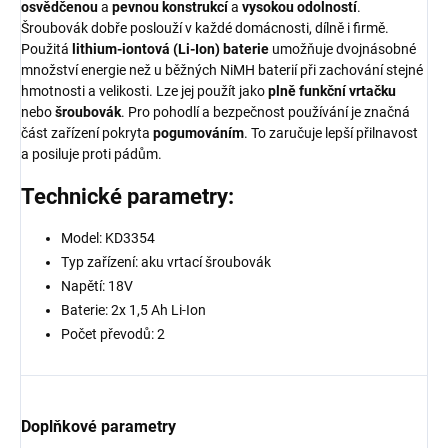
osvědčenou
a
pevnou
konstrukcí
a
vysokou
odolností
.
Šroubovák dobře poslouží v každé domácnosti, dílně i firmě.
Použitá
lithium-iontová (Li-Ion) baterie
umožňuje dvojnásobné
množství energie než u běžných NiMH baterií při zachování stejné
hmotnosti a velikosti. Lze jej použít jako
plně funkční vrtačku
nebo
šroubovák
. Pro pohodlí a bezpečnost používání je značná
část zařízení pokryta
pogumováním
. To zaručuje lepší přilnavost
a posiluje proti pádům.
Technické parametry:
Model: KD3354
Typ zařízení: aku vrtací šroubovák
Napětí: 18V
Baterie: 2x 1,5 Ah Li-Ion
Počet převodů: 2
Doplňkové parametry