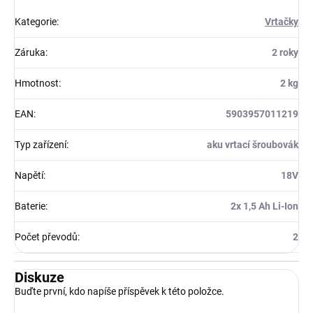
Kategorie
:
Vrtačky
Záruka
:
2 roky
Hmotnost
:
2 kg
EAN
:
5903957011219
Typ zařízení
:
aku vrtací šroubovák
Napětí
:
18V
Baterie
:
2x 1,5 Ah Li-Ion
Počet převodů
:
2
Diskuze
Buďte první, kdo napíše příspěvek k této položce.