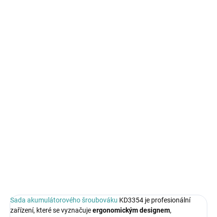
SKLADEM
SKLADEM
Aku vrtačka 18V 1,5Ah s
Aku vrtačka 21V 2Ah s
příslušenstvím KD3357
příslušenstvím KD3353
1 299 Kč
829 Kč
Do košíku
Do košíku
Sada akumulátorového šroubováku
KD3354 je profesionální
zařízení, které se vyznačuje
ergonomickým
designem
,