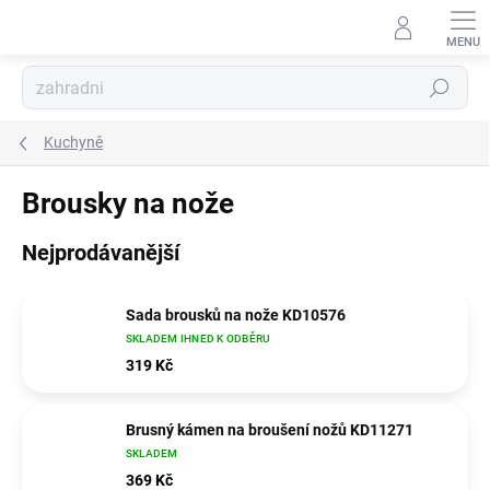
Přejít
na
obsah
Hledat
Kuchyně
Brousky na nože
Nejprodávanější
Sada brousků na nože KD10576
SKLADEM IHNED K ODBĚRU
319 Kč
Brusný kámen na broušení nožů KD11271
SKLADEM
369 Kč