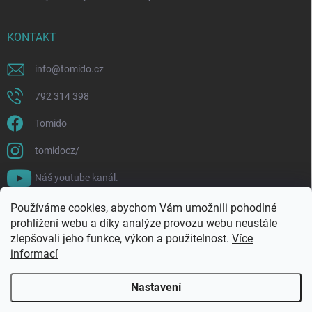
KONTAKT
info
@
tomido.cz
792 314 398
Tomido
tomidocz/
Náš youtube kanál.
Používáme cookies, abychom Vám umožnili pohodlné
prohlížení webu a díky analýze provozu webu neustále
zlepšovali jeho funkce, výkon a použitelnost.
Více
informací
Nastavení