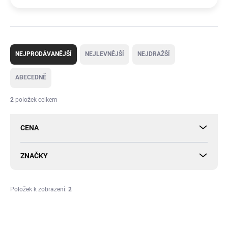
Ř
a
NEJPRODÁVANĚJŠÍ
NEJLEVNĚJŠÍ
NEJDRAŽŠÍ
z
e
ABECEDNĚ
n
í
2
položek celkem
p
r
CENA
o
d
u
ZNAČKY
k
t
ů
Položek k zobrazení:
2
V
ý