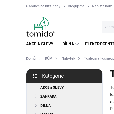
Přejít
Garance nejnižší ceny
Blogujeme
Napište nám
na
obsah
AKCE A SLEVY
DÍLNA
ELEKTROCENT
Domů
DŮM
Nábytek
Toaletní a kosmeti
P
Kategorie
o
Přeskočit
s
kategorie
To
t
AKCE a SLEVY
r
lo
ZAHRADA
a
a 
n
DÍLNA
Pr
n