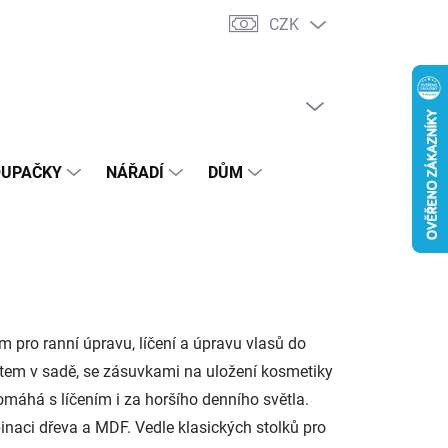
CZK
Podmínky ochrany osobních údajů
PRÁZDNÝ KOŠÍK
NÁKUPNÍ
KOŠÍK
OUPAČKY
NÁŘADÍ
DŮM
 pro ranní úpravu, líčení a úpravu vlasů do
etem v sadě, se zásuvkami na uložení kosmetiky
omáhá s líčením i za horšího denního světla.
inaci dřeva a MDF. Vedle klasických stolků pro