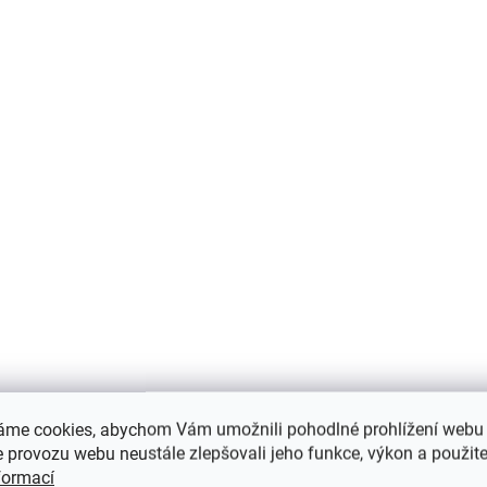
Do košíku
Do košíku
SKLADEM
SK
Dřevěný toaletní stolek
Toaletní stolek, bílý
áme cookies, abychom Vám umožnili pohodlné prohlížení webu 
Bella pro holčičku,
zrcadlem, taburete
 provozu webu neustále zlepšovali jeho funkce, výkon a použite
zrcadlo, taburet,
zásuvkami,
formací