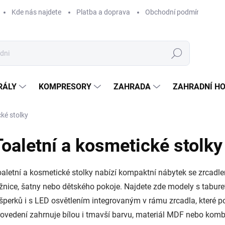
Kde nás najdete
Platba a doprava
Obchodní podmínky
Hledat
RÁLY
KOMPRESORY
ZAHRADA
ZAHRADNÍ H
cké stolky
Toaletní a kosmetické stolky
aletní a kosmetické stolky nabízí kompaktní nábytek se zrcadlem
žnice, šatny nebo dětského pokoje. Najdete zde modely s tabur
šperků i s LED osvětlením integrovaným v rámu zrcadla, které p
ovedení zahrnuje bílou i tmavší barvu, materiál MDF nebo komb