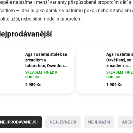
spělé nabízíme i menší varianty přizpůsobené proporcím dětí a
cadlem – ideální jako dárek k vlastnímu pokoji nebo k zahájení 
olíte užší, nebo širší model s taburetem.
ejprodávanější
Aga Toaletní stolek se
Aga Toaletní 
zrcadlem a
Osvětlený, se
taburetem, Osvětlený,
zrcadlem, s
Bílá, dřevo/MDF,
taburetem, dř
SKLADEM IHNED K
SKLADEM IHNE
94x43x140 cm
MDF, bílá, 80
ODBĚRU
ODBĚRU
cm
2 989 Kč
1 909 Kč
NEJPRODÁVANĚJŠÍ
NEJLEVNĚJŠÍ
NEJDRAŽŠÍ
ABEC