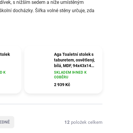
 dívek, s nižším sedem a níže umístěným
školní docházky. Šířka volné stěny určuje, zda
stolek
Aga Toaletní stolek s
taburetem, osvětlený,
bílá, MDF, 94x43x140
evo,
cm
D K
SKLADEM IHNED K
x40x140
ODBĚRU
2 939 Kč
12
položek celkem
EDNĚ