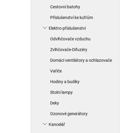
n
V
Cestovní batohy
í
ý
Příslušenství ke kufrům
p
p
r
i
Elektro-příslušenství
o
s
d
p
Odvlhčovače vzduchu
u
r
Zvlhčovače-Difuzéry
k
o
t
d
Domácí ventilátory a ochlazovače
ů
u
Vařiče
k
t
Hodiny a budíky
ů
Stolní lampy
Deky
Ozonové generátory
Kancelář