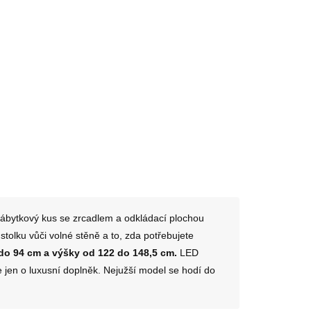
taburetem MRDT13-
em,
MW, se zrcadlem, bílý,
5 cm
dřevo/MDF,
1 579 Kč
80x40x148,5 cm
Do košíku
 nábytkový kus se zrcadlem a odkládací plochou
stolku vůči volné stěně a to, zda potřebujete
 do 94 cm a výšky od 122 do 148,5 cm.
LED
e jen o luxusní doplněk. Nejužší model se hodí do