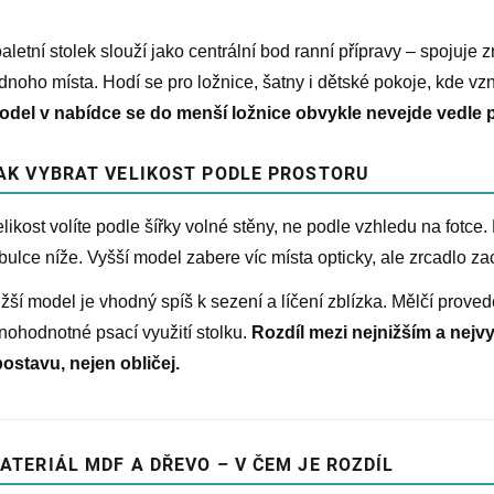
v
k
y
aletní stolek slouží jako centrální bod ranní přípravy – spojuje z
v
dnoho místa. Hodí se pro ložnice, šatny i dětské pokoje, kde vz
ý
p
odel v nabídce se do menší ložnice obvykle nevejde vedle p
i
s
u
AK VYBRAT VELIKOST PODLE PROSTORU
likost volíte podle šířky volné stěny, ne podle vzhledu na fotce
bulce níže. Vyšší model zabere víc místa opticky, ale zrcadlo zach
žší model je vhodný spíš k sezení a líčení zblízka. Mělčí proved
nohodnotné psací využití stolku.
Rozdíl mezi nejnižším a nejv
postavu, nejen obličej.
ATERIÁL MDF A DŘEVO – V ČEM JE ROZDÍL