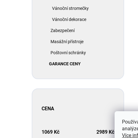
Vánoční stromečky
Vánoční dekorace
Zabezpečení
Masážní přístroje
Poštovní schránky
GARANCE CENY
CENA
Použív
analýze
1069
Kč
2989
Kč
Více in