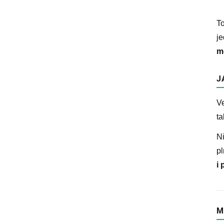
To
je
m
J
Ve
ta
Ni
pl
i 
M