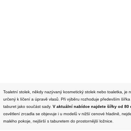
zrcadlem, bílý, MDF, Š
MRDT13-MB s
80 cm, H 40 cm, V 141
taburetem a zrcadl
cm
Černá, 80x40x148,
2 409 Kč
1 579 Kč
Do košíku
Do košíku
O
v
l
Toaletní stolek, někdy nazývaný kosmetický stolek nebo toaletka, je
á
d
určený k líčení a úpravě vlasů. Při výběru rozhoduje především šířka 
a
taburet jako součást sady.
V aktuální nabídce najdete šířky od 80
c
osvětlení zrcadla se objevuje i u modelů v nižší cenové hladině, nejd
í
p
malého pokoje, nejširší s taburetem do prostornější ložnice.
r