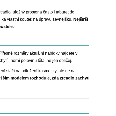
rcadlo, úložný prostor a často i taburet do
niká vlastní koutek na úpravu zevnějšku.
Nejširší
ostele.
. Přesné rozměry aktuální nabídky najdete v
ytí i horní polovinu těla, ne jen obličej.
ení stačí na odložení kosmetiky, ale ne na
yšším modelem rozhoduje, zda zrcadlo zachytí