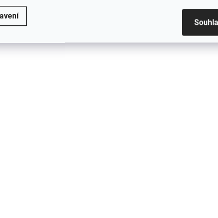
doplňky
skandinávský styl,
1 629 Kč
2 209 Kč
ZA4820
avení
Souhl
Do košíku
Do košíku
SKLADEM IHNED K ODBĚRU
SKLADEM IHNED K 
Aga toaletní stolek se
Aga Toaletní stolek