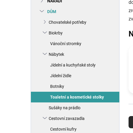
NÁŘADÍ
í
do
p
zr
DŮM
a
zv
n
Chovatelské potřeby
e
N
Biokrby
l
Vánoční stromky
Nábytek
Jídelní a kuchyňské stoly
Jídelní židle
Botníky
Toaletní a kosmetické stolky
Sušáky na prádlo
Ř
Cestovní zavazadla
a
z
Cestovní kufry
e