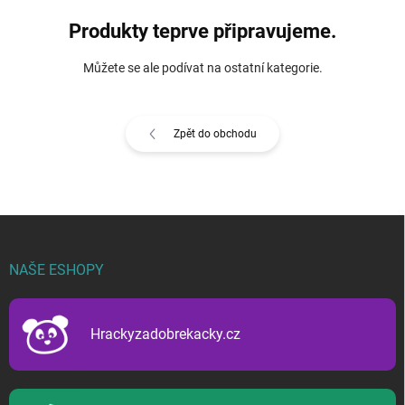
Produkty teprve připravujeme.
Můžete se ale podívat na ostatní kategorie.
Zpět do obchodu
Z
á
p
NAŠE ESHOPY
a
t
í
Hrackyzadobrekacky.cz