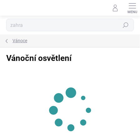
Přejít
na
obsah
Hledat
Vánoce
Vánoční osvětlení