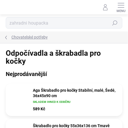
Přejít
na
obsah
Hledat
Chovatelské potřeby
Odpočívadla a škrabadla pro
kočky
Nejprodávanější
Aga Škrabadlo pro kočky Stabilní, malé, Šedé,
36x45x90 cm
SKLADEM IHNED K ODBĚRU
589 Kč
Škrabadlo pro kočky 55x36x136 cm Tmavě