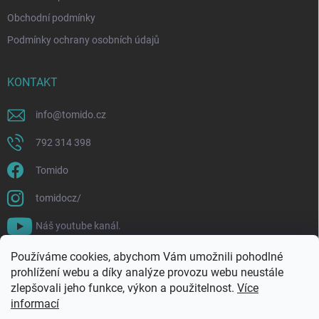
Obchodní podmínky
Podmínky ochrany osobních údajů
KONTAKT
info
@
tomido.cz
792 314 398
Tomido
tomidocz/
Náš youtube kanál.
Používáme cookies, abychom Vám umožnili pohodlné
prohlížení webu a díky analýze provozu webu neustále
zlepšovali jeho funkce, výkon a použitelnost.
Více
informací