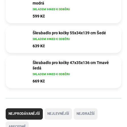
modrá
SKLADEM IHNED K ODBĚRU
599 Kč
Škrabadlo pro kočky 55x34x139 cm Šedé
SKLADEM IHNED K ODBĚRU
639 Kč
Škrabadlo pro kočky 47x35x136 cm Tmavě
šedá
SKLADEM IHNED K ODBĚRU
669 Kč
Ř
a
NEJPRODÁVANĚJŠÍ
NEJLEVNĚJŠÍ
NEJDRAŽŠÍ
z
e
ABECEDNĚ