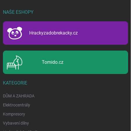
á
p
NAŠE ESHOPY
a
t
í
Hrackyzadobrekacky.cz
Tomido.cz
KATEGORIE
DŮM A ZAHRADA
Elektrocentrály
Kompresory
Vybavení dílny