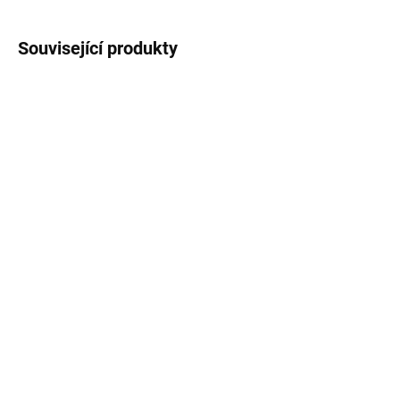
Související produkty
SKLADEM
SKLADEM
Stabilizátor napětí
Stabilizátor napětí
2000VA 230V KD1933
3000VA 230V KD1934
1 299 Kč
1 969 Kč
Do košíku
Do košíku