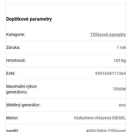
Doplňkové parametry
Kategorie
:
Třífázové agregáty
Záruka
:
1 rok
Hmotnost
:
165 kg
EAN
:
5901638111364
Maximální výkon
7500W
generátoru
:
Měděný generátor
:
ano
Motor
:
Vzduchem chlazený DIESEL
napětí
:
400V/50Hz Třífázové