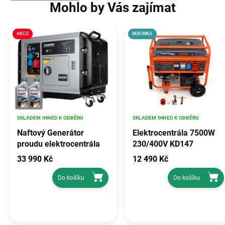
Mohlo by Vás zajímat
AKCE
NOVINKA
SKLADEM IHNED K ODBĚRU
SKLADEM IHNED K ODBĚRU
Naftový Generátor
Elektrocentrála 7500W
proudu elektrocentrála
230/400V KD147
AVR 10300W 230/400V +
33 990 Kč
12 490 Kč
KOLEČKA TA10300TDS
Do košíku
Do košíku