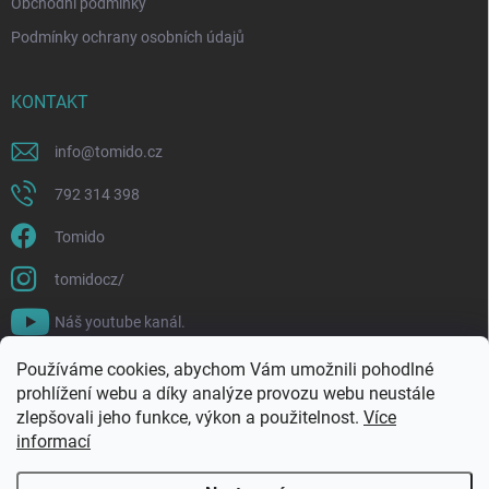
Obchodní podmínky
Podmínky ochrany osobních údajů
KONTAKT
info
@
tomido.cz
792 314 398
Tomido
tomidocz/
Náš youtube kanál.
Používáme cookies, abychom Vám umožnili pohodlné
prohlížení webu a díky analýze provozu webu neustále
zlepšovali jeho funkce, výkon a použitelnost.
Více
informací