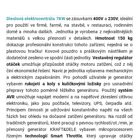
Dieslová elektrocentrála 7KW
se zásuvkami
400V
a
230V
, ideální
pro použití ve firmě, farmě, na stavbě, v restauraci, rodinném
domě a mnoha dalších. Jednotka je vyrobena z nejkvalitnějších
materiálů s velkou přesností v detailech.
Hmotnost 150 kg
dokazuje profesionální konstrukci tohoto zařízení, nejedná se o
plastovou hračku! Kovové pouzdro s práškovým nástřikem je
dodatečně zesíleno ve spodní části jednotky.
Vestavěný regulátor
otáček
umožňuje přizpůsobit otáčky motoru zatížení, což z něj
činí ekonomické řešení. Navíc je jednotka vybavena mechanickým
a elektrickým zapalováním. Pro pohodlí uživatele je generátor
vybaven
rukojetí a koly s kuličkovými ložisky
pro usnadnění
přepravy tohoto poměrně těžkého generátoru. Použitý
systém
AVR
umožňuje napájet moderní a na napěťové zkreslení citlivou
elektroniku, jako jsou počítače, televizory, UPS, čerpadla atd.
Principem činnosti je udržování konstantního napětí na všech
fázích bez ohledu na dočasné zatížení generátoru. Na rozdíl od
tradičních generátorů, které pracují s pevnou rychlostí/ot./min, je
přenosný generátor KRAFT&DELE vybaven mikroprocesorem
řízeným
technologií Smart Throttle
, který upravuje otáčky