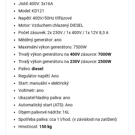
Jistič 400V: 3x16A
Model: KD121
Napětí: 400V/50Hz třífázové
Motor: Vzduchem chlazený DIESEL
Počet zásuvek: 2x 230V / 1x 400V / 1x 12V 8,3 A
Měděný generátor: ano
Maximální výkon generátoru: 7500W
Trvalý výkon generátoru na
400V
zásuvce:
7000W
Trvalý výkon generátoru na
230V
zásuvce:
2500W
Palivo:
diesel
Regulátor napětí: Ano
Start: manuální + elektrický
Voltmetr: ano
Ukazatel hladiny paliva: ano
Automatický start (ATS): Ano
Objem palivové nádrže: 16L
Spotřeba paliva: cca 1 l/hod. (v závislosti na zatížení)
Hmotnost:
150 kg