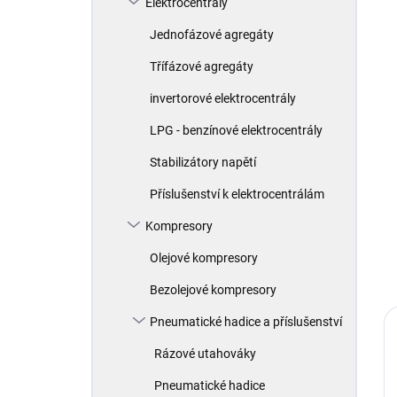
Elektrocentrály
í
p
Jednofázové agregáty
a
n
Třífázové agregáty
e
invertorové elektrocentrály
l
LPG - benzínové elektrocentrály
Stabilizátory napětí
Příslušenství k elektrocentrálám
Kompresory
Olejové kompresory
Bezolejové kompresory
Pneumatické hadice a příslušenství
Rázové utahováky
Pneumatické hadice