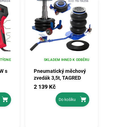
DP0034
KÓD:
TG-TA256
 TÝDNE
SKLADEM IHNED K ODBĚRU
W s
Pneumatický měchový
zvedák 3,5t, TAGRED
TA256
2 139 Kč
Do košíku