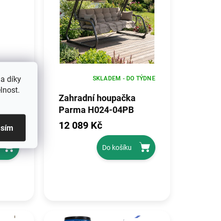
a díky
ODBĚRU
SKLADEM - DO TÝDNE
lnost.
ej
Zahradní houpačka
Parma H024-04PB
12 089 Kč
asím
Do košíku