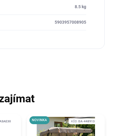
8.5 kg
5903957008905
zajímat
NOVINKA
ASAE30
KÓD:
DA-448913