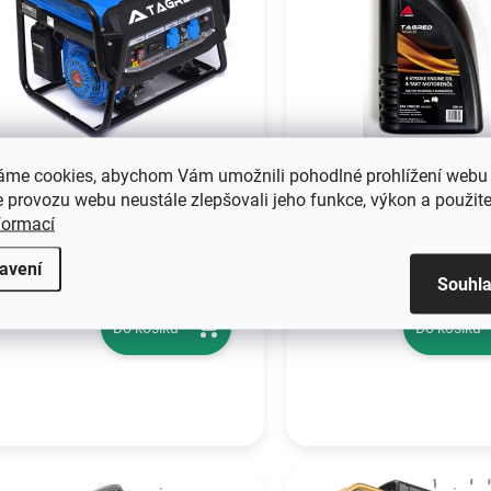
áme cookies, abychom Vám umožnili pohodlné prohlížení webu 
SKLADEM IHNED K ODBĚRU
SKLADEM IHNED K 
 provozu webu neustále zlepšovali jeho funkce, výkon a použite
Elektrocentrála 3500w
Tagred motorový ol
formací
se stabilizátorem napětí
10W30 600ml
avení
avr, TAGRED
5 590 Kč
149 Kč
Souhl
TA3500GHX
Do košíku
Do košíku