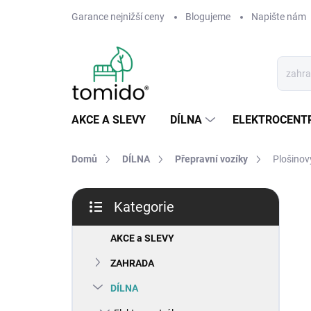
Přejít
Garance nejnižší ceny
Blogujeme
Napište nám
na
obsah
AKCE A SLEVY
DÍLNA
ELEKTROCENT
Domů
DÍLNA
Přepravní vozíky
Plošinov
P
Kategorie
o
Přeskočit
s
kategorie
t
AKCE a SLEVY
r
ZAHRADA
a
n
DÍLNA
n