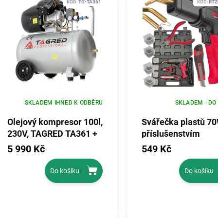
KÓD:
TG-TA361
KÓD:
RTZ
SKLADEM IHNED K ODBĚRU
SKLADEM - DO
Olejový kompresor 100l,
Svářečka plastů 70
230V, TAGRED TA361 +
příslušenstvím
separátor
RTZDP0034
5 990 Kč
549 Kč
Do košíku
Do košíku