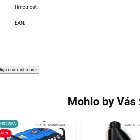
Hmotnost
:
EAN
:
igh-contrast mode
Mohlo by Vás 
NOVINKA
KÓD:
TG-TA3500GHX
KÓD:
TG-T
AKCE