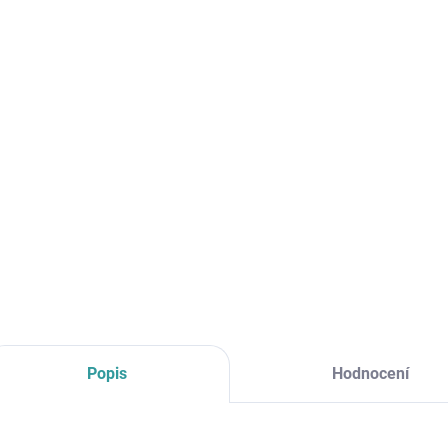
cena:
MOŽNO
Plošin
DETAI
Popis
Hodnocení