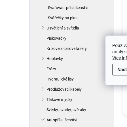
Svařovací příslušenství
Svářečky na plast
Osvětlení a svítidla
Pískovačky
Použív
Křížové a čárové lasery
analýze
Více in
Hoblovky
Frézy
Nast
Hydraulické lisy
Prodlužovací kabely
Tlakové myčky
Svěrky, svorky, svěráky
Autopříslušenství