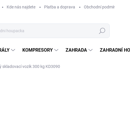
Kde nás najdete
Platba a doprava
Obchodní podmínky
Hledat
RÁLY
KOMPRESORY
ZAHRADA
ZAHRADNÍ H
ý skladovací vozík 300 kg KD3090
Neohodnoceno
Podrobnosti hodnocení
ZNAČKA:
KRAFT&DELE
1 
1 23
Měrná
NA 