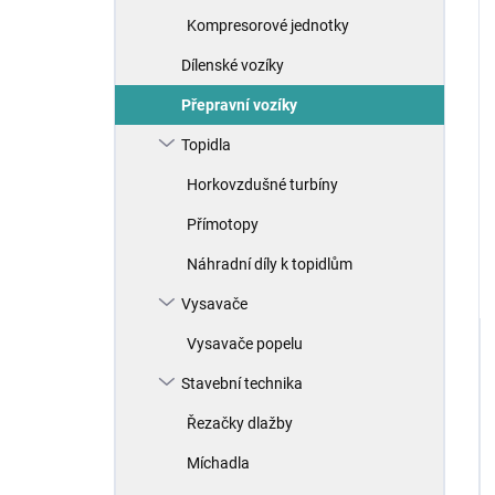
Kompresorové jednotky
Dílenské vozíky
Přepravní vozíky
Topidla
Horkovzdušné turbíny
Přímotopy
Náhradní díly k topidlům
Vysavače
Vysavače popelu
Stavební technika
Řezačky dlažby
Míchadla