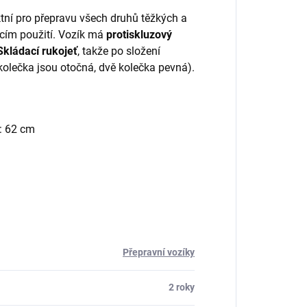
ktní pro přepravu všech druhů těžkých a
cím použití. Vozík má
protiskluzový
Skládací
rukojeť
, takže po složení
kolečka jsou otočná, dvě kolečka pevná).
a: 62 cm
Přepravní vozíky
2 roky