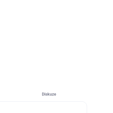
STI DORUČENÍ
ový skladovací vozík 300 kg
LNÍ INFORMACE
ZEPTAT SE
HLÍDAT
Diskuze