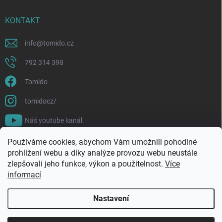
KONTAKT
info
@
tomido.cz
792 314 398
Tomido
tomidocz/
Náš youtube kanál.
Používáme cookies, abychom Vám umožnili pohodlné
prohlížení webu a díky analýze provozu webu neustále
zlepšovali jeho funkce, výkon a použitelnost.
Více
informací
Nastavení