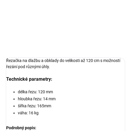
Řezačka na dlažbu a obklady do velikosti až 120 cm
DETAILNÍ INFORMACE
ZEPTAT SE
HLÍDAT
Řezačka na dlažbu a obklady do velikosti až 120 cm s
možností
řezání pod různými úhly.
Technické parametry:
délka řezu: 120 mm
hloubka řezu: 14 mm
šířka řezu: 165mm
váha: 16 kg
Podrobný popis: