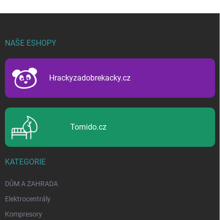
Z
á
p
NAŠE ESHOPY
a
t
í
Hrackyzadobrekacky.cz
Tomido.cz
KATEGORIE
DŮM A ZAHRADA
Elektrocentrály
Kompresory