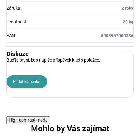
Záruka
:
2 roky
Hmotnost
:
20 kg
EAN
:
5903957000336
Diskuze
Buďte první, kdo napíše příspěvek k této položce.
Přidat komentář
High-contrast mode
Mohlo by Vás zajímat