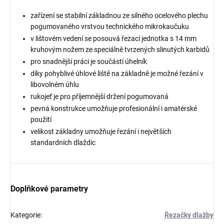
zařízení se stabilní základnou ze silného ocelového plechu
pogumovaného vrstvou technického mikrokaučuku
v lištovém vedení se posouvá řezací jednotka s 14 mm
kruhovým nožem ze speciálně tvrzených slinutých karbidů
pro snadnější práci je součástí úhelník
díky pohyblivé úhlové liště na základně je možné řezání v
libovolném úhlu
rukojeť je pro příjemnější držení pogumovaná
pevná konstrukce umožňuje profesionální i amatérské
použití
velikost základny umožňuje řezání i největších
standardních dlaždic
Doplňkové parametry
Kategorie
:
Řezačky dlažby