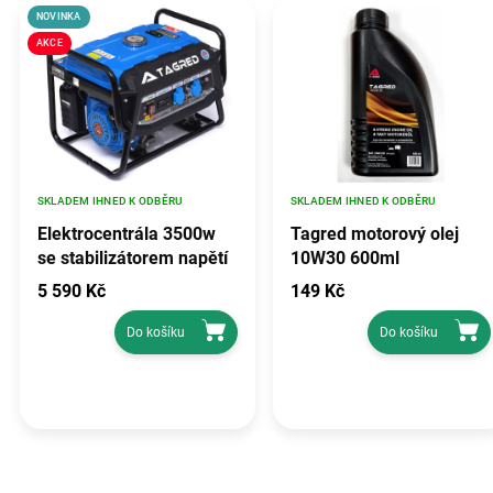
NOVINKA
AKCE
SKLADEM IHNED K ODBĚRU
SKLADEM IHNED K ODBĚRU
Elektrocentrála 3500w
Tagred motorový olej
se stabilizátorem napětí
10W30 600ml
avr, TAGRED TA3500GHX
5 590 Kč
149 Kč
Do košíku
Do košíku