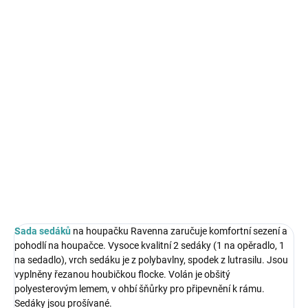
Měrná
SKLADEM - DO TÝDNE
cena:
MŮŽEME
DORUČIT DO:
17.8.2026
MOŽNOSTI
DORUČENÍ
Sada sedáků na houpačku Ravenna zaručuje komfortní sezení a
pohodlí na houpačce.
DETAILNÍ INFORMACE
ZEPTAT SE
HLÍDAT
Sada sedáků
na houpačku Ravenna zaručuje komfortní sezení a
pohodlí na houpačce. Vysoce kvalitní 2 sedáky (1 na opěradlo, 1
na sedadlo), vrch sedáku je z polybavlny, spodek z lutrasilu. Jsou
vyplněny řezanou houbičkou flocke. Volán je obšitý
polyesterovým lemem, v ohbí šňůrky pro připevnění k rámu.
Sedáky jsou prošívané.