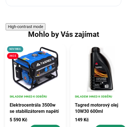
High-contrast mode
Mohlo by Vás zajímat
NOVINKA
AKCE
SKLADEM IHNED K ODBĚRU
SKLADEM IHNED K ODBĚRU
Elektrocentrála 3500w
Tagred motorový olej
se stabilizátorem napětí
10W30 600ml
avr, TAGRED TA3500GHX
5 590 Kč
149 Kč