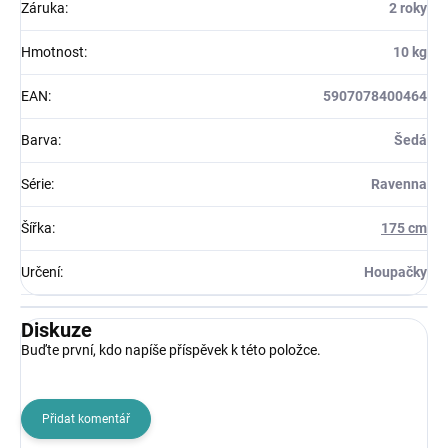
Záruka
:
2 roky
Hmotnost
:
10 kg
EAN
:
5907078400464
Barva
:
Šedá
Série
:
Ravenna
Šířka
:
175 cm
Určení
:
Houpačky
Diskuze
Buďte první, kdo napíše příspěvek k této položce.
Přidat komentář