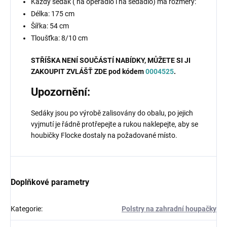
Každý sedák ( na opěradlo i na sedadlo) má rozměry:
Délka: 175 cm
Šířka: 54 cm
Tloušťka: 8/10 cm
STŘÍŠKA NENÍ SOUČÁSTÍ NABÍDKY, MŮŽETE SI JI
ZAKOUPIT ZVLÁŠŤ ZDE pod kódem
0004525
.
Upozornění:
Sedáky jsou po výrobě zalisovány do obalu, po jejich
vyjmutí je řádně protřepejte a rukou naklepejte, aby se
houbičky Flocke dostaly na požadované místo.
Doplňkové parametry
Kategorie
:
Polstry na zahradní houpačky