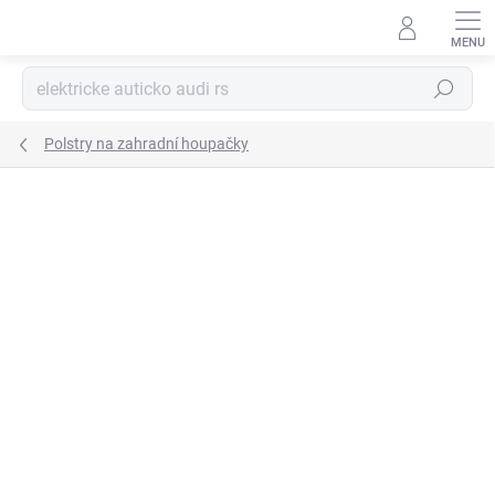
Přejít
na
obsah
Hledat
Polstry na zahradní houpačky
Podrobnosti hodnocení
Neohodnoceno
ZNAČKA:
PATIO