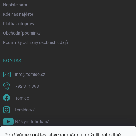
Napište nám
Kde nás najdete
Platba a doprava
Obchodní podmínky
Podmínky ochrany osobních údajů
KONTAKT
info
@
tomido.cz
792 314 398
Tomido
tomidocz/
Náš youtube kanál.
Používáme cookies, abychom Vám umožnili pohodlné