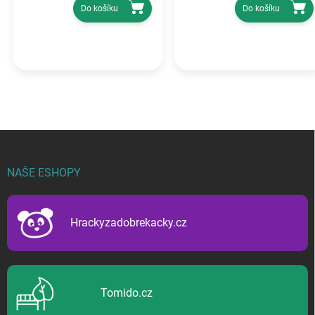
Do košíku
Do košíku
Z
á
p
NAŠE ESHOPY
a
t
í
Hrackyzadobrekacky.cz
Tomido.cz