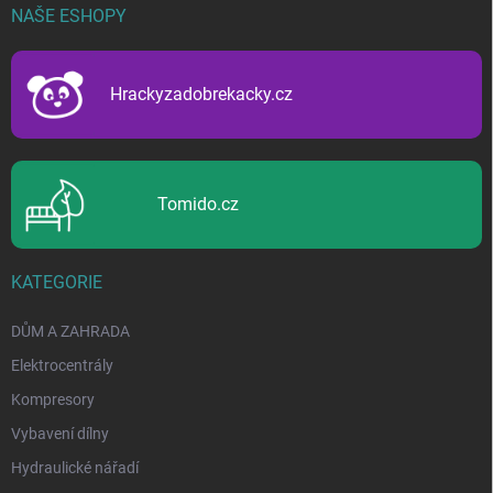
p
NAŠE ESHOPY
a
t
í
Hrackyzadobrekacky.cz
Tomido.cz
KATEGORIE
DŮM A ZAHRADA
Elektrocentrály
Kompresory
Vybavení dílny
Hydraulické nářadí