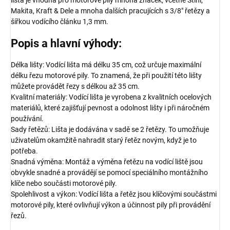
lišta je vhodná pro motorové pily mnoha značek, včetně Stihl,
Makita, Kraft & Dele a mnoha dalších pracujících s 3/8″ řetězy a
šířkou vodícího článku 1,3 mm.
Popis a hlavní výhody:
Délka lišty: Vodící lišta má délku 35 cm, což určuje maximální
délku řezu motorové pily. To znamená, že při použití této lišty
můžete provádět řezy s délkou až 35 cm.
Kvalitní materiály: Vodící lišta je vyrobena z kvalitních ocelových
materiálů, které zajišťují pevnost a odolnost lišty i při náročném
používání.
Sady řetězů: Lišta je dodávána v sadě se 2 řetězy. To umožňuje
uživatelům okamžitě nahradit starý řetěz novým, když je to
potřeba.
Snadná výměna: Montáž a výměna řetězu na vodící liště jsou
obvykle snadné a provádějí se pomocí speciálního montážního
klíče nebo součásti motorové pily.
Spolehlivost a výkon: Vodící lišta a řetěz jsou klíčovými součástmi
motorové pily, které ovlivňují výkon a účinnost pily při provádění
řezů.