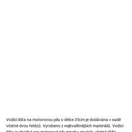
Měrná
SKLADEM
cena:
MŮŽEME
DORUČIT DO:
13.8.2026
MOŽNOSTI
DORUČENÍ
−
+
Přidat do košíku
Vodící lišta na motorovou pilu 35cm + 2x řetěz KD10150
KRAFT&DELE
DETAILNÍ INFORMACE
ZEPTAT SE
HLÍDAT
Vodící lišta na motorovou pilu o délce 35cm je dodávána v sadě
včetně dvou řetězů. Vyrobeno z nejkvalitnějších materiálů. Vodicí