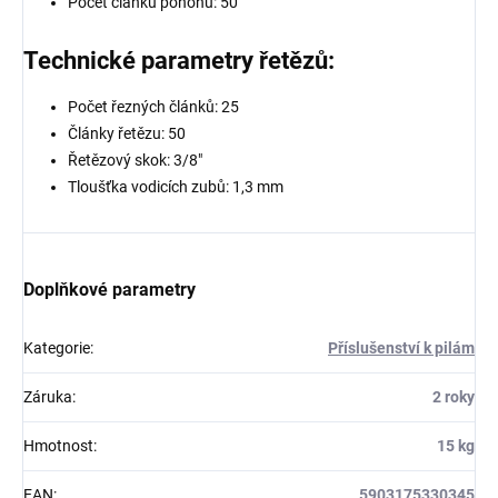
Počet článků pohonu: 50
Technické parametry řetězů:
Počet řezných článků: 25
Články řetězu: 50
Řetězový skok: 3/8″
Tloušťka vodicích zubů: 1,3 mm
Doplňkové parametry
Kategorie
:
Příslušenství k pilám
Záruka
:
2 roky
Hmotnost
:
15 kg
EAN
:
5903175330345