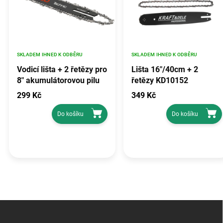
SKLADEM IHNED K ODBĚRU
SKLADEM IHNED K ODBĚRU
Vodicí lišta + 2 řetězy pro
Lišta 16"/40cm + 2
8" akumulátorovou pilu
řetězy KD10152
RTPR0163
299 Kč
349 Kč
Do košíku
Do košíku
Z
á