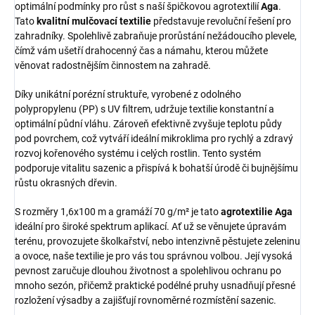
optimální podmínky pro růst s naší špičkovou agrotextilií
Aga
.
Tato
kvalitní mulčovací textilie
představuje revoluční řešení pro
zahradníky. Spolehlivě zabraňuje prorůstání nežádoucího plevele,
čímž vám ušetří drahocenný čas a námahu, kterou můžete
věnovat radostnějším činnostem na zahradě.
Díky unikátní porézní struktuře, vyrobené z odolného
polypropylenu (PP) s UV filtrem, udržuje textilie konstantní a
optimální půdní vláhu. Zároveň efektivně zvyšuje teplotu půdy
pod povrchem, což vytváří ideální mikroklima pro rychlý a zdravý
rozvoj kořenového systému i celých rostlin. Tento systém
podporuje vitalitu sazenic a přispívá k bohatší úrodě či bujnějšímu
růstu okrasných dřevin.
S rozměry 1,6x100 m a gramáží 70 g/m² je tato
agrotextilie Aga
ideální pro široké spektrum aplikací. Ať už se věnujete úpravám
terénu, provozujete školkařství, nebo intenzivně pěstujete zeleninu
a ovoce, naše textilie je pro vás tou správnou volbou. Její vysoká
pevnost zaručuje dlouhou životnost a spolehlivou ochranu po
mnoho sezón, přičemž praktické podélné pruhy usnadňují přesné
rozložení výsadby a zajišťují rovnoměrné rozmístění sazenic.