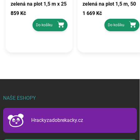
zelená na plot 1,5 m x 25
zelená na plot 1,5 m, 50
m, 140 g/m²
m, 140 g/m²
859 Kč
1 669 Kč
Do košíku
Do košíku
Z
á
p
NAŠE ESHOPY
a
t
í
Hrackyzadobrekacky.cz