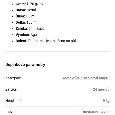
Gramáž
: 70 g/m2
Barva
: Černá
Šířka
: 1,6 m
Délka
: 100 m
Záruka
: 24 měsíců
Výrobce
: Aga
Balení
: Tkaná textilie je složena na půl
Doplňkové parametry
Kategorie
:
Geotextílie a sítě proti hmyzu
Záruka
:
24 měsíců
Hmotnost
:
9 kg
EAN
:
8596406024709