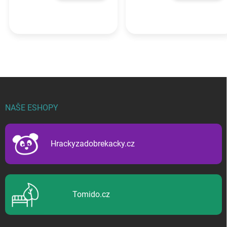
Z
á
p
NAŠE ESHOPY
a
t
í
Hrackyzadobrekacky.cz
Tomido.cz