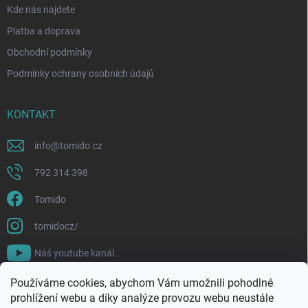
Kde nás najdete
Platba a doprava
Obchodní podmínky
Podmínky ochrany osobních údajů
KONTAKT
info
@
tomido.cz
792 314 398
Tomido
tomidocz/
Náš youtube kanál.
Používáme cookies, abychom Vám umožnili pohodlné
prohlížení webu a díky analýze provozu webu neustále