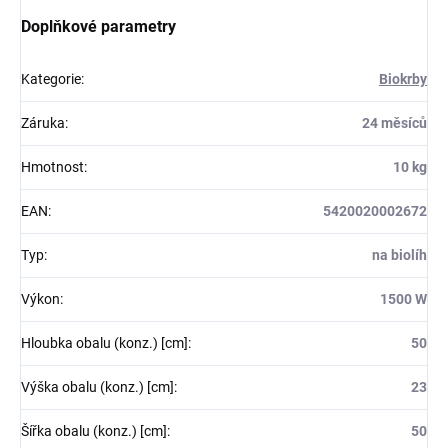
Doplňkové parametry
Kategorie
:
Biokrby
Záruka
:
24 měsíců
Hmotnost
:
10 kg
EAN
:
5420020002672
Typ
:
na biolíh
Výkon
:
1500 W
Hloubka obalu (konz.) [cm]
:
50
Výška obalu (konz.) [cm]
:
23
Šířka obalu (konz.) [cm]
:
50