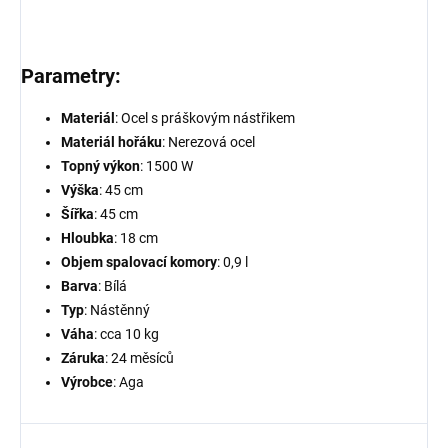
Parametry:
Materiál
: Ocel s práškovým nástřikem
Materiál hořáku
: Nerezová ocel
Topný výkon
: 1500 W
Výška
: 45 cm
Šířka
: 45 cm
Hloubka
: 18 cm
Objem spalovací komory
: 0,9 l
Barva
: Bílá
Typ
: Nástěnný
Váha
: cca 10 kg
Záruka
: 24 měsíců
Výrobce
: Aga