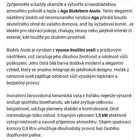
Zpříjemněte si každý okamžik a vytvořte si neodolatelnou
atmosféru pohodlí a tepla s
Aga Biokrbem Asolo
. Tento elegantní
nástěnný biokrb od renomovaného výrobce
Aga
přináší kouzlo
skutečného ohně do vašeho domova, aniž by vyžadoval komín. Je
ideální pro obývací pokoje, chalupy, terasy nebo jakýkoli interiér či
exteriér, kde toužíte po útulném prostředí.
Biokrb Asolo je vyroben z
vysoce kvalitní oceli
s práškovým
nástřikem, což zaručuje jeho dlouhou životnost a odolnost vůči
poškození. Jeho čistá bílá barva dodává moderní a elegantní
vzhled, který se snadno integruje do jakéhokoli designu. Hořák z
nerezové oceli zajišťuje odolnost vůči vysokým teplotám a
bezpečný provoz.
Inovativní žáruvzdorná keramická vata v hořáku nejenže výrazně
snižuje spotřebu bioethanolu, ale také zvyšuje celkovou
bezpečnost, udržuje plameny stabilní a kontrolované, čímž
minimalizuje riziko nehod. S topným výkonem
1,5 kW
efektivně
vytopí místnosti a navodí příjemnou atmosféru. Objem spalovací
komory 0,9 litru umožňuje dlouhodobý provoz bez častého
doplňování paliva.