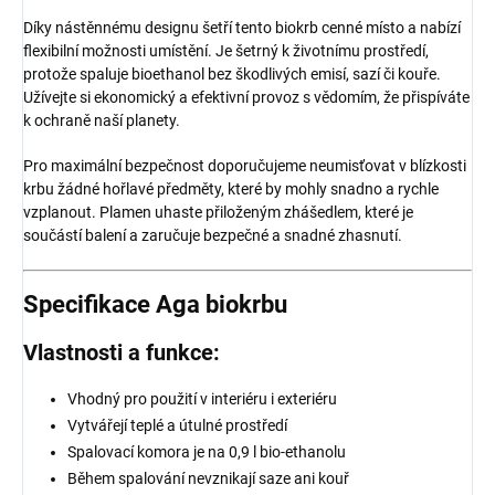
Díky nástěnnému designu šetří tento biokrb cenné místo a nabízí
flexibilní možnosti umístění. Je šetrný k životnímu prostředí,
protože spaluje bioethanol bez škodlivých emisí, sazí či kouře.
Užívejte si ekonomický a efektivní provoz s vědomím, že přispíváte
k ochraně naší planety.
Pro maximální bezpečnost doporučujeme neumisťovat v blízkosti
krbu žádné hořlavé předměty, které by mohly snadno a rychle
vzplanout. Plamen uhaste přiloženým zhášedlem, které je
součástí balení a zaručuje bezpečné a snadné zhasnutí.
Specifikace Aga biokrbu
Vlastnosti a funkce:
Vhodný pro použití v interiéru i exteriéru
Vytvářejí teplé a útulné prostředí
Spalovací komora je na 0,9 l bio-ethanolu
Během spalování nevznikají saze ani kouř