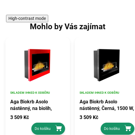
High-contrast mode
Mohlo by Vás zajímat
SKLADEM IHNED K ODBĚRU
SKLADEM IHNED K ODBĚRU
Aga Biokrb Asolo
Aga Biokrb Asolo
nástěnný, na biolíh,
nástěnný, Černá, 1500 W,
Červený, 1500 W, Ocel, Š
Ocel, Š 45 cm, V 45 cm,
3 509 Kč
3 509 Kč
45 cm, V 45 cm
H 18 cm
Do košíku
Do košíku