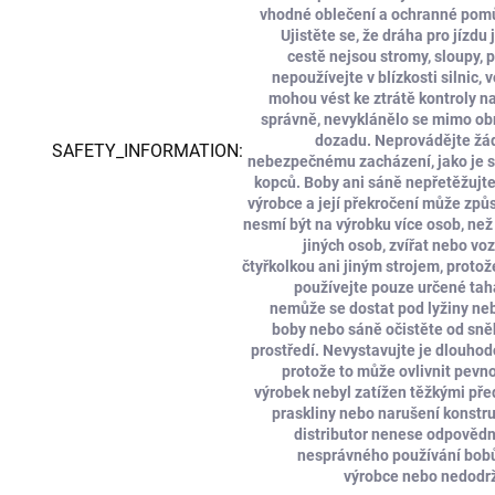
vhodné oblečení a ochranné pomůc
Ujistěte se, že dráha pro jízdu
cestě nejsou stromy, sloupy, 
nepoužívejte v blízkosti silnic,
mohou vést ke ztrátě kontroly na
správně, nevyklánělo se mimo ob
dozadu. Neprovádějte žád
SAFETY_INFORMATION
:
nebezpečnému zacházení, jako je sk
kopců. Boby ani sáně nepřetěžujt
výrobce a její překročení může způso
nesmí být na výrobku více osob, než 
jiných osob, zvířat nebo vo
čtyřkolkou ani jiným strojem, protož
používejte pouze určené taha
nemůže se dostat pod lyžiny ne
boby nebo sáně očistěte od sně
prostředí. Nevystavujte je dlouh
protože to může ovlivnit pevno
výrobek nebyl zatížen těžkými pře
praskliny nebo narušení konstru
distributor nenese odpovědn
nesprávného používání bobů 
výrobce nebo nedodr