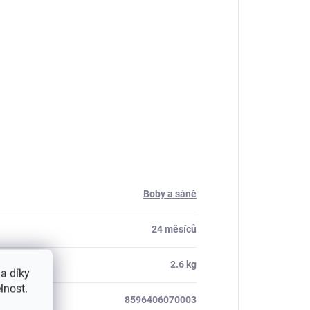
Boby a sáně
24 měsíců
2.6 kg
a díky
lnost.
8596406070003