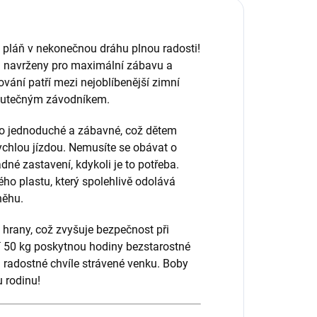
 pláň v nekonečnou dráhu plnou radosti!
ou navrženy pro maximální zábavu a
ání patří mezi nejoblíbenější zimní
 skutečným závodníkem.
to jednoduché a zábavné, což dětem
ychlou jízdou. Nemusíte se obávat o
adné zastavení, kdykoli je to potřeba.
ho plastu, který spolehlivě odolává
něhu.
hrany, což zvyšuje bezpečnost při
tí 50 kg poskytnou hodiny bezstarostné
 radostné chvíle strávené venku. Boby
 rodinu!