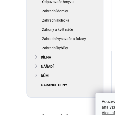
Odpuzovače hmyzu
Zahradní domky
Zahradní kolečka
Záhony a květináče
Zahradní vysavače a fukary
Zahradní kyblíky
DÍLNA
NÁŘADÍ
DŮM
GARANCE CENY
Použív
analýze
Více in