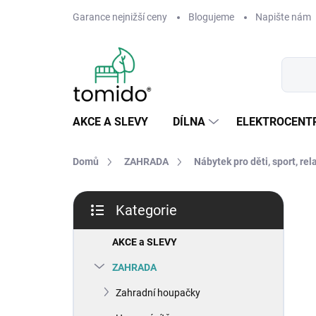
Přejít
Garance nejnižší ceny
Blogujeme
Napište nám
na
obsah
AKCE A SLEVY
DÍLNA
ELEKTROCENT
Domů
ZAHRADA
Nábytek pro děti, sport, rel
P
Kategorie
o
Přeskočit
s
kategorie
t
AKCE a SLEVY
r
ZAHRADA
a
n
Zahradní houpačky
n