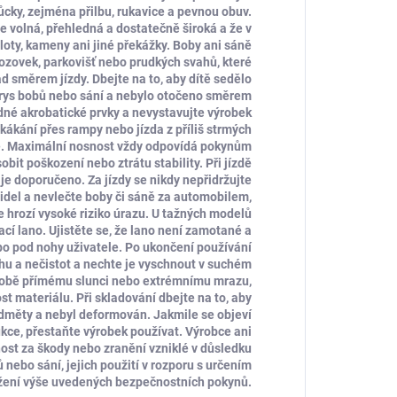
ky, zejména přilbu, rukavice a pevnou obuv.
 je volná, přehledná a dostatečně široká a že v
ploty, kameny ani jiné překážky. Boby ani sáně
 vozovek, parkovišť nebo prudkých svahů, které
d směrem jízdy. Dbejte na to, aby dítě sedělo
rys bobů nebo sání a nebylo otočeno směrem
né akrobatické prvky a nevystavujte výrobek
ákání přes rampy nebo jízda z příliš strmých
e. Maximální nosnost vždy odpovídá pokynům
bit poškození nebo ztrátu stability. Při jízdě
je doporučeno. Za jízdy se nikdy nepřidržujte
zidel a nevlečte boby či sáně za automobilem,
e hrozí vysoké riziko úrazu. U tažných modelů
cí lano. Ujistěte se, že lano není zamotané a
bo pod nohy uživatele. Po ukončení používání
hu a nečistot a nechte je vyschnout v suchém
odobě přímému slunci nebo extrémnímu mrazu,
st materiálu. Při skladování dbejte na to, aby
dměty a nebyl deformován. Jakmile se objeví
kce, přestaňte výrobek používat. Výrobce ani
ost za škody nebo zranění vzniklé v důsledku
nebo sání, jejich použití v rozporu s určením
žení výše uvedených bezpečnostních pokynů.