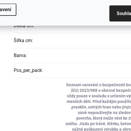
avení
Druh
:
Souhl
Délka cm
:
Šířka cm
:
Barva
:
Pcs_per_pack
:
Seznam varování o bezpečnosti bob
(EU) 2023/988 o obecné bezpečn
vždy pouze v souladu s určením vý
menších dětí. Před každým použitím
prasklin, ostrých hran nebo jiný
sáně nepoužívejte na zledo
povrchu, který může vést ke z
sněhu. Jízda po trávě, štěrku, be
vážné poškození výrobku a ohroz