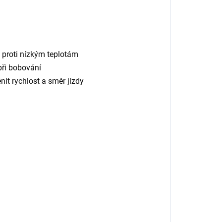
ý proti nízkým teplotám
při bobování
it rychlost a směr jízdy