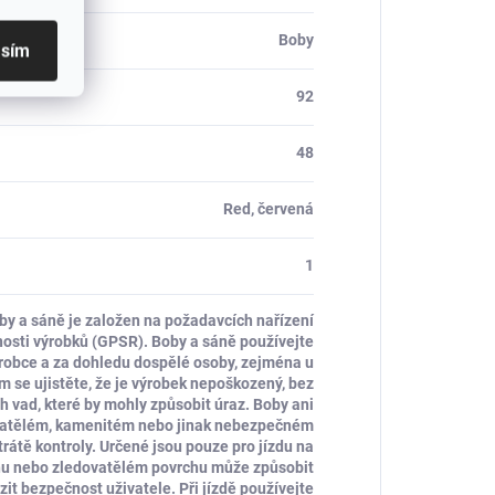
Boby
asím
92
48
Red, červená
1
y a sáně je založen na požadavcích nařízení
osti výrobků (GPSR). Boby a sáně používejte
robce a za dohledu dospělé osoby, zejména u
 se ujistěte, že je výrobek nepoškozený, bez
ch vad, které by mohly způsobit úraz. Boby ani
vatělém, kamenitém nebo jinak nebezpečném
trátě kontroly. Určené jsou pouze pro jízdu na
tonu nebo zledovatělém povrchu může způsobit
it bezpečnost uživatele. Při jízdě používejte