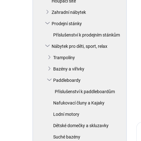
Houpací sítě
í
p
Zahradní nábytek
a
n
Prodejní stánky
e
Příslušenství k prodejním stánkům
l
Nábytek pro děti, sport, relax
Trampolíny
Bazény a vířivky
Paddleboardy
Příslušenství k paddleboardům
Nafukovací čluny a Kajaky
Lodní motory
Dětské domečky a skluzavky
Suché bazény