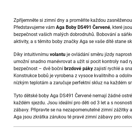
Zpříjemněte si zimní dny a proměňte každou zasněženou
Představujeme vám
Aga Boby DS491 Červené
, které js
bezpečnost vašich malých dobrodruhů. Bobování a sáňkov
aktivity, a s těmito boby značky Aga se vaše dítě stane
Díky intuitivnímu
volantu
je ovládání směru jízdy napros
umožní snadno manévrovat a užít si pocit kontroly nad r
bezpečnost – dvě boční
brzdové páky
zajistí rychlé a sn
Konstrukce bobů je vyrobena z vysoce kvalitního a odolné
nízkým teplotám a zaručuje perfektní skluz na každém s
Tyto dětské boby Aga DS491 Červené nemají žádné ostré 
každém sjezdu. Jsou ideální pro děti od 3 let a s nosnos
zábavy. Připravte se na nezapomenutelné zimní zážitky a
Aga jsou zkrátka zárukou té pravé zimní zábavy pro celou