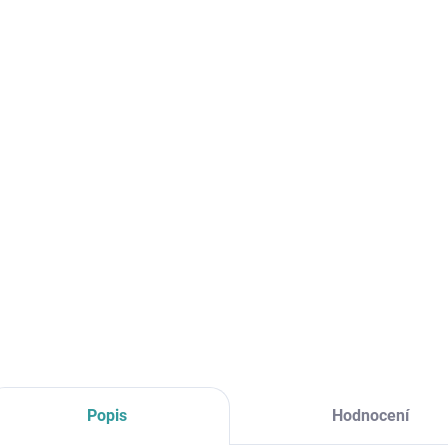
cena:
MŮŽE
DO:
10.8.
MOŽNO
−
Aga Bo
sněhu.
DETAI
Popis
Hodnocení