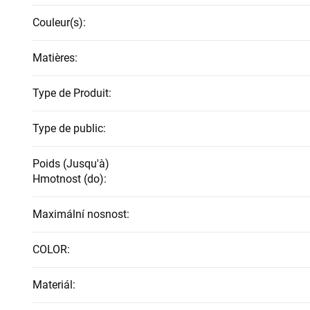
Couleur(s)
:
Matières
:
Type de Produit
:
Type de public
:
Poids (Jusqu'à)
Hmotnost (do)
:
Maximální nosnost
:
COLOR
:
Materiál
: