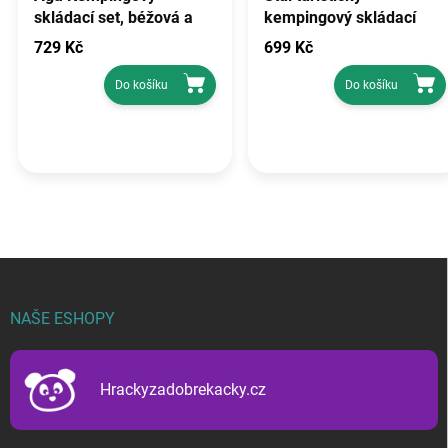
skládací set, béžová a
kempingový skládací
hnědá, hliník/ocel,
nastavitelná výška
729 Kč
699 Kč
120x60x70 cm
kufříkový dřevěný
Do košíku
Do košíku
Z
á
p
NAŠE ESHOPY
a
t
í
Hrackyzadobrekacky.cz