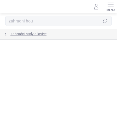
Přejít
na
obsah
Hledat
Zahradní stoly a lavice
Podrobnosti hodnocení
Neohodnoceno
ZNAČKA:
AGA