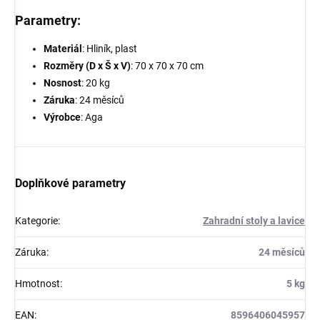
Parametry:
Materiál
: Hliník, plast
Rozměry (D x Š x V)
: 70 x 70 x 70 cm
Nosnost
: 20 kg
Záruka
: 24 měsíců
Výrobce
: Aga
Doplňkové parametry
Kategorie
:
Zahradní stoly a lavice
Záruka
:
24 měsíců
Hmotnost
:
5 kg
EAN
:
8596406045957