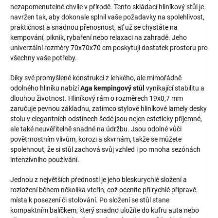
nezapomenutelné chvíle v přírodě. Tento skládací hliníkový stůl je
navržen tak, aby dokonale splnil vaše požadavky na spolehlivost,
praktičnost a snadnou přenosnost, ať už se chystáte na
kempování, piknik, rybaření nebo relaxaci na zahradě. Jeho
univerzální rozměry 70x70x70 cm poskytují dostatek prostoru pro
všechny vaše potřeby.
Díky své promyšlené konstrukci z lehkého, ale mimořádně
odolného hliníku nabízí
Aga kempingový stůl
vynikající stabilitu a
dlouhou životnost. Hliníkový rám o rozměrech 19x0,7 mm
zaručuje pevnou základnu, zatímco stylové hliníkové lamely desky
stolu v elegantních odstínech šedé jsou nejen esteticky příjemné,
ale také neuvěřitelně snadné na údržbu. Jsou odolné vůči
povětrnostním vlivům, korozi a skvrnám, takže se můžete
spolehnout, že si stůl zachová svůj vzhled i po mnoha sezónách
intenzivního používání.
Jednou z největších předností je jeho bleskurychlé složení a
rozložení během několika vteřin, což oceníte při rychlé přípravě
místa k posezení či stolování. Po složení se stůl stane
kompaktním balíčkem, který snadno uložíte do kufru auta nebo