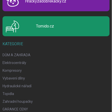
Hrackyzadobrekacky.cz
Tomido.cz
KATEGORIE
DŮM A ZAHRADA
Elektrocentrály
Kompresory
Vybavení dílny
Hydraulické nářadí
Topidla
Zahradní houpačky
GARANCE CENY