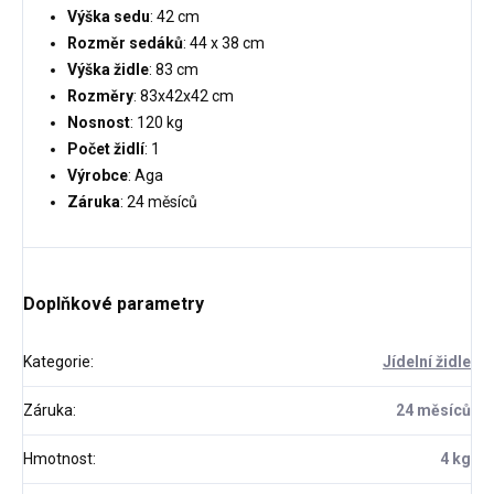
Výška sedu
: 42 cm
Rozměr sedáků
: 44 x 38 cm
Výška židle
: 83 cm
Rozměry
: 83x42x42 cm
Nosnost
: 120 kg
Počet židlí
: 1
Výrobce
: Aga
Záruka
: 24 měsíců
Doplňkové parametry
Kategorie
:
Jídelní židle
Záruka
:
24 měsíců
Hmotnost
:
4 kg