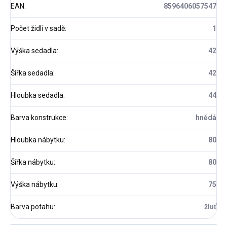
EAN
:
8596406057547
Počet židlí v sadě
:
1
Výška sedadla
:
42
Šířka sedadla
:
42
Hloubka sedadla
:
44
Barva konstrukce
:
hnědá
Hloubka nábytku
:
80
Šířka nábytku
:
80
Výška nábytku
:
75
Barva potahu
:
žluť