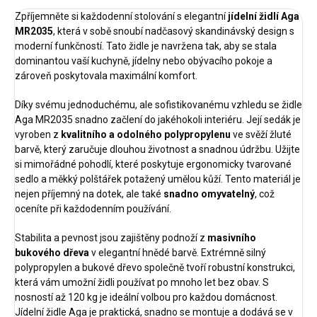
Zpříjemněte si každodenní stolování s elegantní
jídelní židlí Aga
MR2035
, která v sobě snoubí nadčasový skandinávský design s
moderní funkčností. Tato židle je navržena tak, aby se stala
dominantou vaší kuchyně, jídelny nebo obývacího pokoje a
zároveň poskytovala maximální komfort.
Díky svému jednoduchému, ale sofistikovanému vzhledu se židle
Aga MR2035 snadno začlení do jakéhokoli interiéru. Její sedák je
vyroben z
kvalitního a odolného polypropylenu
ve svěží žluté
barvě, který zaručuje dlouhou životnost a snadnou údržbu. Užijte
si mimořádné pohodlí, které poskytuje ergonomicky tvarované
sedlo a měkký polštářek potažený umělou kůží. Tento materiál je
nejen příjemný na dotek, ale také
snadno omyvatelný
, což
oceníte při každodenním používání.
Stabilita a pevnost jsou zajištěny podnoží z
masivního
bukového dřeva
v elegantní hnědé barvě. Extrémně silný
polypropylen a bukové dřevo společně tvoří robustní konstrukci,
která vám umožní židli používat po mnoho let bez obav. S
nosností až 120 kg je ideální volbou pro každou domácnost.
Jídelní židle Aga je praktická, snadno se montuje a dodává se v