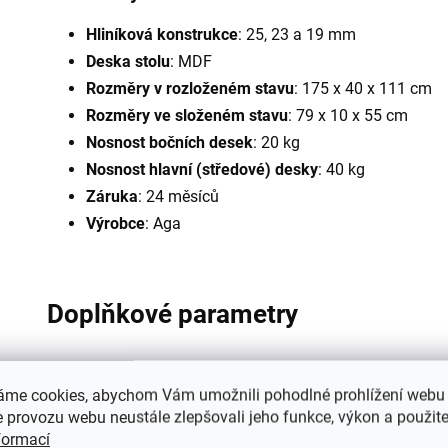
Hliníková konstrukce
: 25, 23 a 19 mm
Deska stolu
: MDF
Rozměry v rozloženém stavu
: 175 x 40 x 111 cm
Rozměry ve složeném stavu
: 79 x 10 x 55 cm
Nosnost bočních desek
: 20 kg
Nosnost hlavní (středové) desky
: 40 kg
Záruka
: 24 měsíců
Výrobce
: Aga
Doplňkové parametry
Kategorie
:
áme cookies, abychom Vám umožnili pohodlné prohlížení webu 
 provozu webu neustále zlepšovali jeho funkce, výkon a použite
Záruka
:
formací