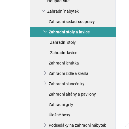
Houpací sítě
í
p
Zahradní nábytek
a
n
Zahradní sedací soupravy
e
Zahradní stoly a lavice
l
Zahradní stoly
Zahradní lavice
Zahradní lehátka
Zahradní židle a křesla
Zahradní slunečníky
Zahradní altány a pavilony
Zahradní grily
Úložné boxy
Podsedáky na zahradní nábytek