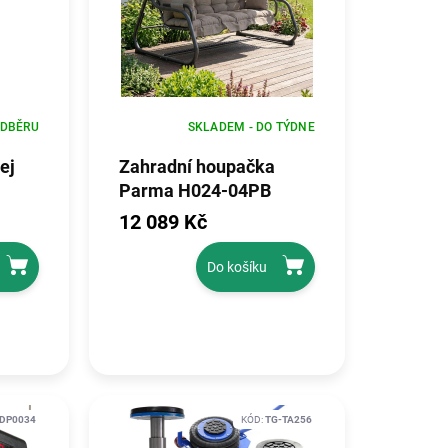
ODBĚRU
SKLADEM - DO TÝDNE
ej
Zahradní houpačka
Parma H024-04PB
12 089 Kč
Do košíku
DP0034
KÓD:
TG-TA256