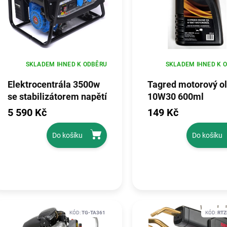
SKLADEM IHNED K ODBĚRU
SKLADEM IHNED K 
Elektrocentrála 3500w
Tagred motorový ol
se stabilizátorem napětí
10W30 600ml
avr, TAGRED
5 590 Kč
149 Kč
TA3500GHX
Do košíku
Do košíku
KÓD:
TG-TA361
KÓD:
RTZ