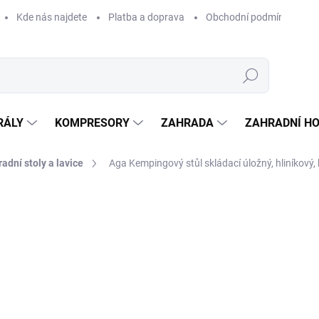
Kde nás najdete
Platba a doprava
Obchodní podmínky
Hledat
RÁLY
KOMPRESORY
ZAHRADA
ZAHRADNÍ H
adní stoly a lavice
Aga Kempingový stůl skládací úložný, hliníkový,
Neohodnoceno
Podrobnosti hodnocení
ZNAČKA:
AGA
2 
2 05