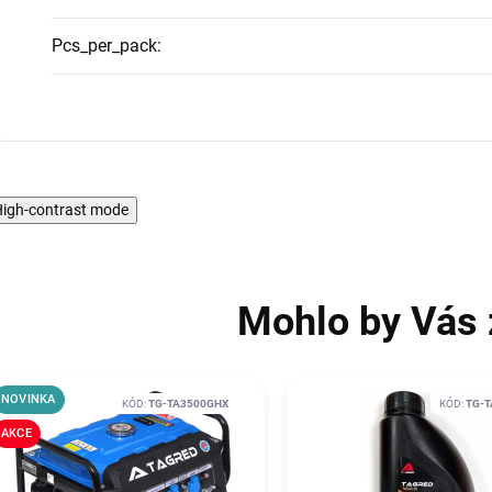
Pcs_per_pack
:
igh-contrast mode
Mohlo by Vás 
NOVINKA
KÓD:
TG-TA3500GHX
KÓD:
TG-T
AKCE