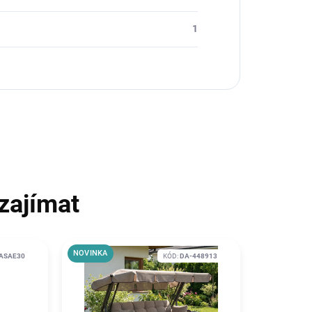
1
zajímat
NOVINKA
ASAE30
KÓD:
DA-448913