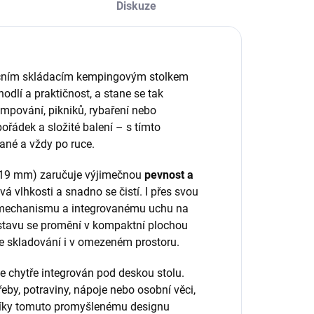
Diskuze
olučním skládacím kempingovým stolkem
odlí a praktičnost, a stane se tak
pování, pikniků, rybaření nebo
řádek a složité balení – s tímto
ané a vždy po ruce.
 a 19 mm) zaručuje výjimečnou
pevnost a
 vlhkosti a snadno se čistí. I přes svou
mu mechanismu a integrovanému uchu na
 stavu se promění v kompaktní plochou
 skladování i v omezeném prostoru.
 je chytře integrován pod deskou stolu.
by, potraviny, nápoje nebo osobní věci,
 Díky tomuto promyšlenému designu