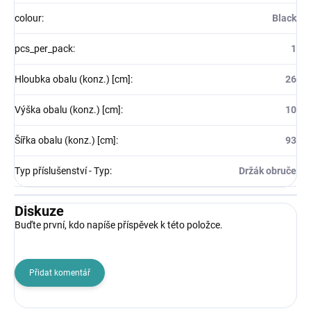
colour
:
Black
pcs_per_pack
:
1
Hloubka obalu (konz.) [cm]
:
26
Výška obalu (konz.) [cm]
:
10
Šířka obalu (konz.) [cm]
:
93
Typ příslušenství - Typ
:
Držák obruče
Diskuze
Buďte první, kdo napíše příspěvek k této položce.
Přidat komentář