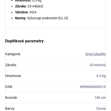
Hmotnost
: 0,5 kg
Záruka
: 24 měsíců
Výrobce
: AGA
Normy
: Vyhovuje směrnicím EU, CE
Doplňkové parametry
Kategorie
:
Krycí plachty
Záruka
:
24 měsíců
Hmotnost
:
0.5 kg
EAN
:
8596406006514
Rozměr
:
180 cm
Barva
:
Černá