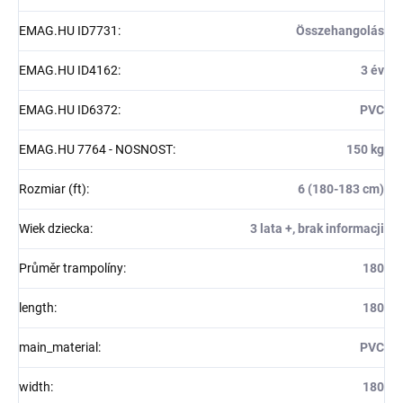
EMAG.HU ID7731
:
Összehangolás
EMAG.HU ID4162
:
3 év
EMAG.HU ID6372
:
PVC
EMAG.HU 7764 - NOSNOST
:
150 kg
Rozmiar (ft)
:
6 (180-183 cm)
Wiek dziecka
:
3 lata +, brak informacji
Průměr trampolíny
:
180
length
:
180
main_material
:
PVC
width
:
180