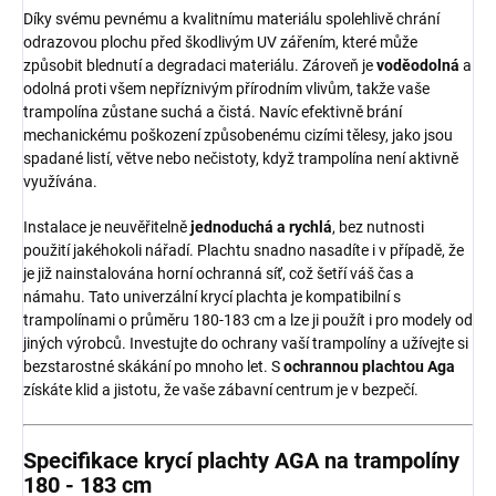
Díky svému pevnému a kvalitnímu materiálu spolehlivě chrání
odrazovou plochu před škodlivým UV zářením, které může
způsobit blednutí a degradaci materiálu. Zároveň je
voděodolná
a
odolná proti všem nepříznivým přírodním vlivům, takže vaše
trampolína zůstane suchá a čistá. Navíc efektivně brání
mechanickému poškození způsobenému cizími tělesy, jako jsou
spadané listí, větve nebo nečistoty, když trampolína není aktivně
využívána.
Instalace je neuvěřitelně
jednoduchá a rychlá
, bez nutnosti
použití jakéhokoli nářadí. Plachtu snadno nasadíte i v případě, že
je již nainstalována horní ochranná síť, což šetří váš čas a
námahu. Tato univerzální krycí plachta je kompatibilní s
trampolínami o průměru 180-183 cm a lze ji použít i pro modely od
jiných výrobců. Investujte do ochrany vaší trampolíny a užívejte si
bezstarostné skákání po mnoho let. S
ochrannou plachtou Aga
získáte klid a jistotu, že vaše zábavní centrum je v bezpečí.
Specifikace krycí plachty AGA na trampolíny
180 - 183 cm