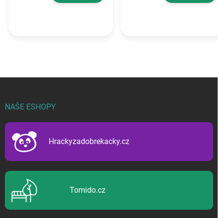
Z
á
p
NAŠE ESHOPY
a
t
í
Hrackyzadobrekacky.cz
Tomido.cz