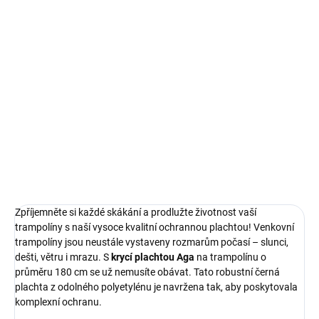
−
+
Přidat do košíku
Aga Krycí plachta na trampolínu 180 cm, černá, z odolného PVC.
Chrání zahradní skákací plochu před UV zářením a počasím.
Prodlouží životnost.
DETAILNÍ INFORMACE
ZEPTAT SE
HLÍDAT
Zpříjemněte si každé skákání a prodlužte životnost vaší
trampolíny s naší vysoce kvalitní ochrannou plachtou! Venkovní
trampolíny jsou neustále vystaveny rozmarům počasí – slunci,
dešti, větru i mrazu. S
krycí plachtou Aga
na trampolínu o
průměru 180 cm se už nemusíte obávat. Tato robustní černá
plachta z odolného polyetylénu je navržena tak, aby poskytovala
komplexní ochranu.