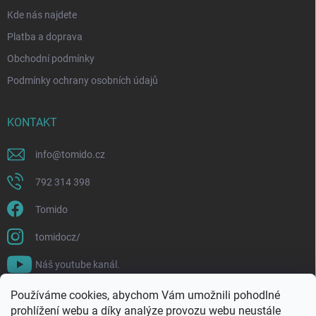
Kde nás najdete
Platba a doprava
Obchodní podmínky
Podmínky ochrany osobních údajů
KONTAKT
info
@
tomido.cz
792 314 398
Tomido
tomidocz/
Náš youtube kanál.
Používáme cookies, abychom Vám umožnili pohodlné
prohlížení webu a díky analýze provozu webu neustále