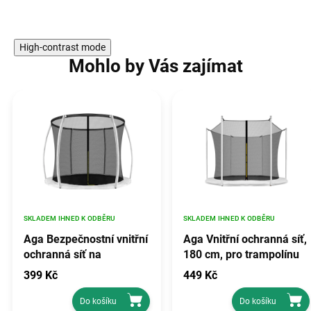
High-contrast mode
Mohlo by Vás zajímat
SKLADEM IHNED K ODBĚRU
SKLADEM IHNED K ODBĚRU
Aga Bezpečnostní vnitřní
Aga Vnitřní ochranná síť,
ochranná síť na
180 cm, pro trampolínu
trampolínu 180 cm,
1,8 m, Černá
399 Kč
449 Kč
Černá, 1 ks
Do košíku
Do košíku