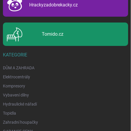
í
Hrackyzadobrekacky.cz
Tomido.cz
KATEGORIE
DŮM A ZAHRADA
Elektrocentrály
Kompresory
Vybavení dílny
Hydraulické nářadí
Topidla
Zahradní houpačky