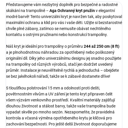
Představujeme vám nezbytný doplněk pro bezpečné a radostné
skákání na trampolíně –
Aga Ochranný kryt pružin
v elegantní
modré barvě! Tento univerzální kryt je navržen tak, aby poskytoval
maximální ochranu a klid pro vás i vaše děti. Užijte si bezstarostné
chvíle plné zábavy, zatímco se nemusíte obávat nechtěného
kontaktu s ostrými pružinami nebo konstrukcí trampolíny.
Náš kryt je ideální pro trampolíny o průměru
244 až 250 cm (8 ft)
a je plnohodnotnou náhradou za opotřebený nebo poškozený
originální díl. Díky jeho univerzálnímu designu jej snadno použijete
na trampolíny od různých výrobců, stačí jen dodržet uvedený
průměr. Instalace je neuvěřitelně rychlá a jednoduchá – obejdete
se bez jakéhokoli nářadí, takže se k zábavě dostanete dříve!
S tloušťkou polstrování 15 mm a odolností proti dešti,
povětrnostním vlivům a UV záření je tento kryt připraven čelit
všem výzvám venkovního prostředí. Kvalitní materiály zajišťují
dlouhou životnost a stálost barvy, takže vaše trampolína bude
vypadat skvěle po mnoho sezón. Nezapomeňte, že pravidelná
kontrola a včasná výměna opotřebeného krytu je klíčová pro
zachování bezpečnosti. Pro ještě delší životnost doporučujeme