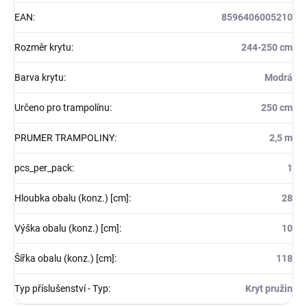
EAN
:
8596406005210
Rozměr krytu
:
244-250 cm
Barva krytu
:
Modrá
Určeno pro trampolínu
:
250 cm
PRUMER TRAMPOLINY
:
2,5 m
pcs_per_pack
:
1
Hloubka obalu (konz.) [cm]
:
28
Výška obalu (konz.) [cm]
:
10
Šířka obalu (konz.) [cm]
:
118
Typ příslušenství - Typ
:
Kryt pružin