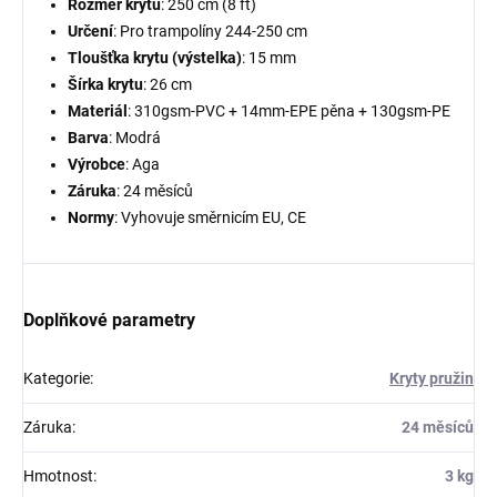
Rozměr krytu
: 250 cm (8 ft)
Určení
: Pro trampolíny 244-250 cm
Tloušťka krytu (výstelka)
: 15 mm
Šírka krytu
: 26 cm
Materiál
: 310gsm-PVC + 14mm-EPE pěna + 130gsm-PE
Barva
: Modrá
Výrobce
: Aga
Záruka
: 24 měsíců
Normy
: Vyhovuje směrnicím EU, CE
Doplňkové parametry
Kategorie
:
Kryty pružin
Záruka
:
24 měsíců
Hmotnost
:
3 kg