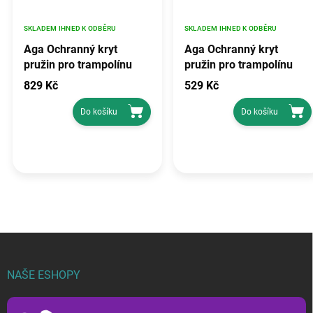
SKLADEM IHNED K ODBĚRU
SKLADEM IHNED K ODBĚRU
Aga Ochranný kryt
Aga Ochranný kryt
pružin pro trampolínu
pružin pro trampolínu
400 cm, modrý, rozměr
250 cm, Světle zelený,
829 Kč
529 Kč
396-400 cm
rozměr 244-250 cm
Do košíku
Do košíku
Z
á
p
NAŠE ESHOPY
a
t