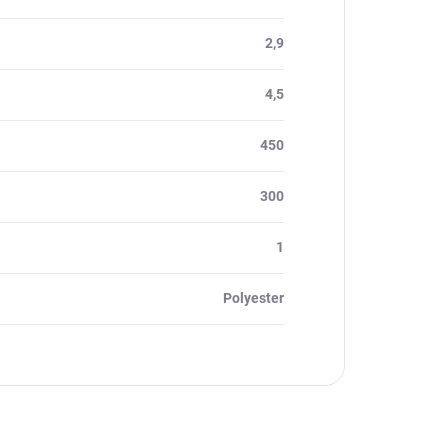
2,9
4,5
450
300
1
Polyester