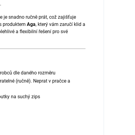
.
e je snadno ručně prát, což zajišťuje
i s produktem
Aga
, který vám zaručí klid a
lehlivé a flexibilní řešení pro své
výrobců dle daného rozměru
atelné (ručně). Neprat v pračce a
utky na suchý zips