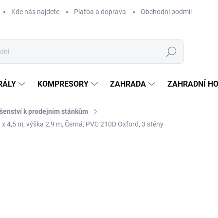
Kde nás najdete
Platba a doprava
Obchodní podmínky
Hledat
RÁLY
KOMPRESORY
ZAHRADA
ZAHRADNÍ H
ušenství k prodejním stánkům
x 4,5 m, výška 2,9 m, Černá, PVC 210D Oxford, 3 stěny
Neohodnoceno
Podrobnosti hodnocení
ZNAČKA:
AGA
1 
842 