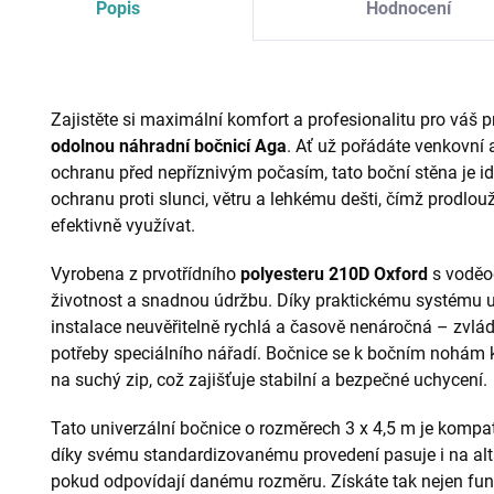
Popis
Hodnocení
Zajistěte si maximální komfort a profesionalitu pro váš p
odolnou náhradní bočnicí Aga
. Ať už pořádáte venkovní a
ochranu před nepříznivým počasím, tato boční stěna je i
ochranu proti slunci, větru a lehkému dešti, čímž prodlou
efektivně využívat.
Vyrobena z prvotřídního
polyesteru 210D Oxford
s voděo
životnost a snadnou údržbu. Díky praktickému systému 
instalace neuvěřitelně rychlá a časově nenáročná – zvlá
potřeby speciálního nářadí. Bočnice se k bočním nohám 
na suchý zip, což zajišťuje stabilní a bezpečné uchycení.
Tato univerzální bočnice o rozměrech 3 x 4,5 m je kompat
díky svému standardizovanému provedení pasuje i na altá
pokud odpovídají danému rozměru. Získáte tak nejen funkč