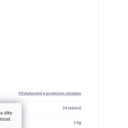
Příslušenství k prodejním stánkům
24 měsíců
a díky
lnost.
2 kg