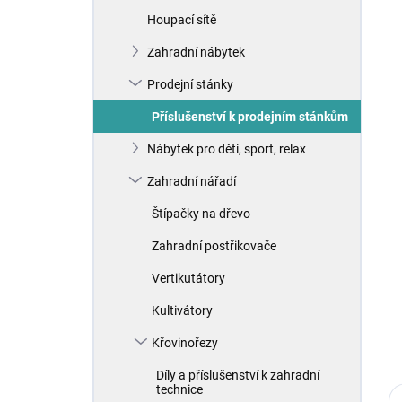
n
Houpací sítě
í
p
Zahradní nábytek
a
n
Prodejní stánky
e
Příslušenství k prodejním stánkům
l
Nábytek pro děti, sport, relax
Zahradní nářadí
Štípačky na dřevo
Zahradní postřikovače
Vertikutátory
Kultivátory
Křovinořezy
Díly a příslušenství k zahradní
technice