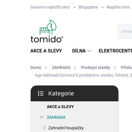
Přejít
Garance nejnižší ceny
Blogujeme
Napište nám
na
obsah
AKCE A SLEVY
DÍLNA
ELEKTROCENT
Domů
ZAHRADA
Prodejní stánky
Přísl
Aga Náhradní bočnice k prodejnímu stánku, Odolná, 3 
P
Kategorie
o
Přeskočit
s
kategorie
t
AKCE a SLEVY
r
ZAHRADA
a
n
Zahradní houpačky