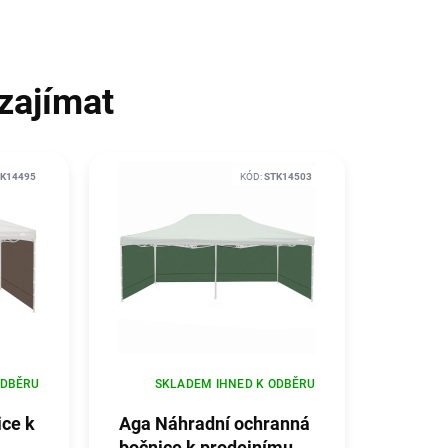
zajímat
K14495
KÓD:
STK14503
ODBĚRU
SKLADEM IHNED K ODBĚRU
ice k
Aga Náhradní ochranná
bočnice k prodejnímu