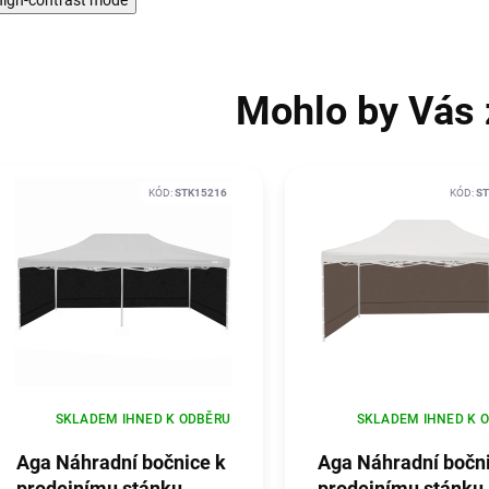
Mohlo by Vás 
KÓD:
STK15216
KÓD:
ST
SKLADEM IHNED K ODBĚRU
SKLADEM IHNED K 
Aga Náhradní bočnice k
Aga Náhradní bočn
prodejnímu stánku
prodejnímu stánku