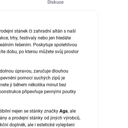
Diskuze
rodejní stánek či zahradní altán s naší
kce, trhy, festivaly nebo jen hledáte
deálním řešením. Poskytuje spolehlivou
žíte dobu, po kterou můžete svůj prostor
dolnou úpravou, zaručuje dlouhou
upevnění pomocí suchých zipů je
dnete ji během několika minut bez
konstrukce připevňuje pevnými poutky
ibilní nejen se stánky značky
Aga
, ale
ny a prodejní stánky od jiných výrobců,
ní doplněk, ale i estetické vylepšení