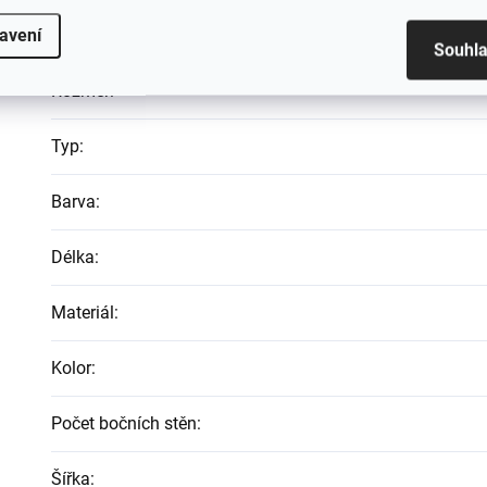
EAN
:
avení
Souhl
Rozměr
:
Typ
:
Barva
:
Délka
:
Materiál
:
Kolor
:
Počet bočních stěn
:
Šířka
: