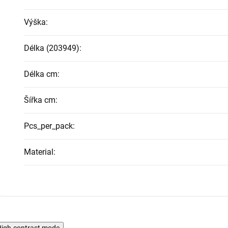
Výška
:
Délka (203949)
:
Délka cm
:
Šířka cm
:
Pcs_per_pack
:
Material
:
igh-contrast mode