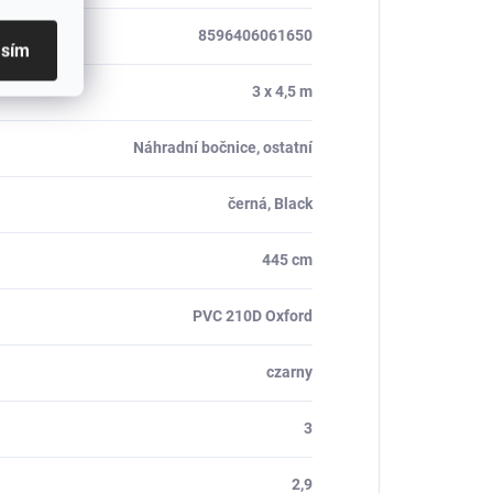
8596406061650
asím
3 x 4,5 m
Náhradní bočnice, ostatní
černá, Black
445 cm
PVC 210D Oxford
czarny
3
2,9