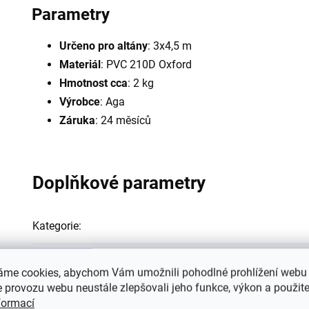
Parametry
Určeno pro altány
: 3x4,5 m
Materiál
: PVC 210D Oxford
Hmotnost cca
: 2 kg
Výrobce
: Aga
Záruka
: 24 měsíců
Doplňkové parametry
Kategorie
:
Záruka
:
áme cookies, abychom Vám umožnili pohodlné prohlížení webu 
 provozu webu neustále zlepšovali jeho funkce, výkon a použite
Hmotnost
:
formací