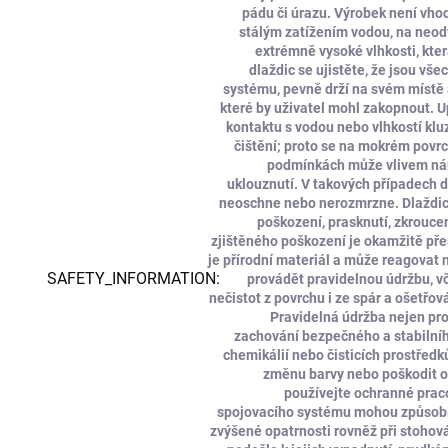
pádu či úrazu. Výrobek není vhod
stálým zatížením vodou, na neo
extrémně vysoké vlhkosti, kte
dlaždic se ujistěte, že jsou v
systému, pevně drží na svém místě 
které by uživatel mohl zakopnout. 
kontaktu s vodou nebo vlhkostí kluzk
čištění; proto se na mokrém povr
podmínkách může vlivem námr
uklouznutí. V takových případech 
neoschne nebo nerozmrzne. Dlaždice 
poškození, prasknutí, zkroucen
zjištěného poškození je okamžitě pře
je přírodní materiál a může reagovat n
SAFETY_INFORMATION
:
provádět pravidelnou údržbu, v
nečistot z povrchu i ze spár a ošetřo
Pravidelná údržba nejen prod
zachování bezpečného a stabilníh
chemikálií nebo čisticích prostředk
změnu barvy nebo poškodit oc
používejte ochranné praco
spojovacího systému mohou způsobit
zvýšené opatrnosti rovněž při stohov