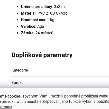
Určeno pro altány
: 3x3 m
Materiál
: PVC 210D Oxford
Hmotnost cca
: 1 kg
Výrobce
: Aga
Záruka
: 24 měsíců
Doplňkové parametry
Kategorie
:
Záruka
:
Hmotnost
:
áme cookies, abychom Vám umožnili pohodlné prohlížení webu 
 provozu webu neustále zlepšovali jeho funkce, výkon a použite
formací
EAN
: