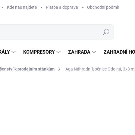
Kde nás najdete
Platba a doprava
Obchodní podmínky
Hledat
RÁLY
KOMPRESORY
ZAHRADA
ZAHRADNÍ H
ušenství k prodejním stánkům
Aga Náhradní bočnice Odolná, 3x3 m,
Neohodnoceno
Podrobnosti hodnocení
ZNAČKA:
AGA
63
528 
Měrná
SKLA