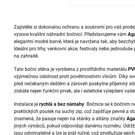
Zajistěte si dokonalou ochranu a soukromí pro váš prodej
vysoce kvalitní náhradní bočnicí. Představujeme vám
Aga
elegantní modré barvě, která je navržena tak, aby bezch
Ideální pro trhy, venkovní akce, festivaly nebo jednoduše
na zahradě.
Tato boční stěna je vyrobena z prvotřídního materiálu
PV
výjimečnou odolnost proti povětrnostním vlivům. Díky sv
před nečekaným deštěm a zároveň poskytne příjemný stín
získáte nejen funkční prvek, ale i estetické vylepšení vaš
Instalace je
rychlá a bez námahy
. Bočnice se k bočním 
praktických poutek na suchý zip, což zajišťuje pevné a sta
znamená, že pasuje nejen na stánky a altány značky
Ag
jiných výrobců, pokud odpovídají danému rozměru. Údržb
jsou odnímatelné a lze je prát ručně, což prodlužuje jejich