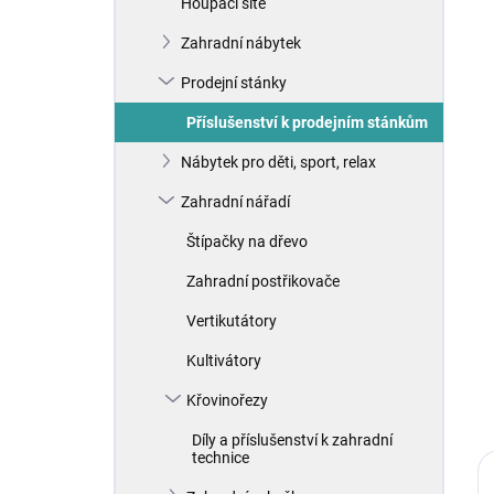
Houpací sítě
í
p
Zahradní nábytek
a
n
Prodejní stánky
e
Příslušenství k prodejním stánkům
l
Nábytek pro děti, sport, relax
Zahradní nářadí
Štípačky na dřevo
Zahradní postřikovače
Vertikutátory
Kultivátory
Křovinořezy
Díly a příslušenství k zahradní
technice