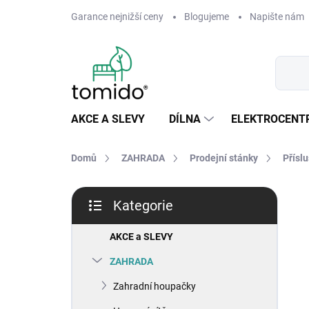
Přejít
Garance nejnižší ceny
Blogujeme
Napište nám
na
obsah
AKCE A SLEVY
DÍLNA
ELEKTROCENT
Domů
ZAHRADA
Prodejní stánky
Přísl
P
Kategorie
o
Přeskočit
s
kategorie
t
AKCE a SLEVY
r
ZAHRADA
a
n
Zahradní houpačky
n