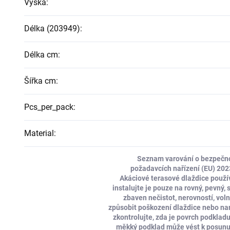
Výška
:
Délka (203949)
:
Délka cm
:
Šířka cm
:
Pcs_per_pack
:
Material
:
Seznam varování o bezpečnos
požadavcích nařízení (EU) 20
Akáciové terasové dlaždice použí
instalujte je pouze na rovný, pevný, 
zbaven nečistot, nerovností, vol
způsobit poškození dlaždice nebo naru
zkontrolujte, zda je povrch podkladu
měkký podklad může vést k posunu