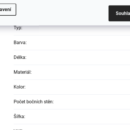
avení
Rozměr
:
Souhl
Typ
:
Barva
:
Délka
:
Materiál
:
Kolor
:
Počet bočních stěn
:
Šířka
: