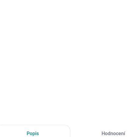
cena:
MŮŽE
DO:
10.8.
MOŽNO
−
Aga N
Oxford
stánek
DETAI
Popis
Hodnocení