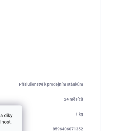
Příslušenství k prodejním stánkům
24 měsíců
1 kg
a díky
lnost.
8596406071352