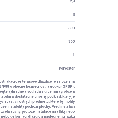
2,9
3
300
300
1
Polyester
ti akáciové terasové dlaždice je založen na
23/988 o obecné bezpečnosti výrobků (GPSR).
vejte výhradně v souladu s určením výrobce a
stabilní a dostatečně únosný podklad, který je
ných částic i ostrých předmětů, které by mohly
šení stability pochozí plochy. Před instalací
 zcela suchý, protože instalace na vlhký nebo
 nebo deformaci dlaždic a následnému riziku