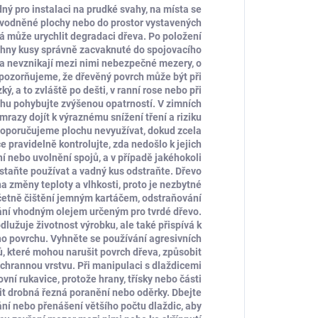
ný pro instalaci na prudké svahy, na místa se
dvodněné plochy nebo do prostor vystavených
rá může urychlit degradaci dřeva. Po položení
šechny kusy správně zacvaknuté do spojovacího
a nevznikají mezi nimi nebezpečné mezery, o
Upozorňujeme, že dřevěný povrch může být při
ý, a to zvláště po dešti, v ranní rose nebo při
chu pohybujte zvýšenou opatrností. V zimních
azy dojít k výraznému snížení tření a riziku
doporučujeme plochu nevyužívat, dokud zcela
pravidelně kontrolujte, zda nedošlo k jejich
í nebo uvolnění spojů, a v případě jakéhokoli
staňte používat a vadný kus odstraňte. Dřevo
a změny teploty a vlhkosti, proto je nezbytné
četně čištění jemným kartáčem, odstraňování
vání vhodným olejem určeným pro tvrdé dřevo.
lužuje životnost výrobku, ale také přispívá k
o povrchu. Vyhněte se používání agresivních
ů, které mohou narušit povrch dřeva, způsobit
hrannou vrstvu. Při manipulaci s dlaždicemi
vní rukavice, protože hrany, třísky nebo části
 drobná řezná poranění nebo oděrky. Dbejte
ání nebo přenášení většího počtu dlaždic, aby