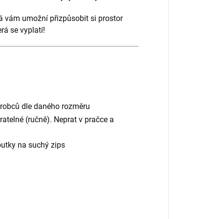
erá vám umožní přizpůsobit si prostor
rá se vyplatí!
výrobců dle daného rozměru
atelné (ručně). Neprat v pračce a
utky na suchý zips