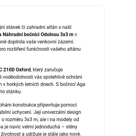
ní stánek či zahradní altán s naší
 Náhradní bočnici Odolnou 3x3 m
v
ybně doplnila vaše venkovní zázemí.
 pro rozšíření funkčnosti vašeho altánu
C 210D Oxford
, který zaručuje
é voděodolnosti vás spolehlivě ochrání
 v horkých letních dnech. S bočnicí Aga
eho stánku.
nohám konstrukce připevňuje pomocí
bilní uchycení. Její univerzální design
a
o rozměru 3x3 m, ale i na modely od
a je navíc velmi jednoduchá – stěny
 životnost a udržuje je stále jako nové.