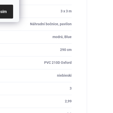
3 x 3 m
asím
Náhradní bočnice, pavilon
modrá, Blue
290 cm
PVC 210D Oxford
niebieski
3
2,99