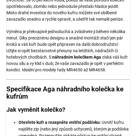
životnost. Je to perfektní volba, pokud se vaše původní kolečko
opotřebovalo, zlomilo nebo jednoduše přestalo hladce jezdit.
Místo drahé investice do nového kufru můžete své oblíbené
zavazadlo snadno a rychle opravit, a ušetřit tak nemalé peníze.
Výměna je překvapivě jednoduchá a zvládnete ji během několika
minut. Díky preciznímu designu a snadné montáži stačí jen pár
kroků a váš kufr bude opět připraven na další dobrodružství.
Užijte si opět bezstarostné přesuny na letištích, nádražích či
hotelových chodbách. S
náhradním kolečkem Aga
získá váš kufr
novou sílu a vy klid v duši, že vaše zavazadlo je opět v perfektní
kondici. Ideální pro modely řady MR4650 až MR4658.
Specifikace Aga náhradního kolečka ke
kufrům
Jak vyměnit kolečko?
Otevřete kufr a rozepněte vnitřní podšívku:
Uvnitř kufru
najděte zip (nebo jiný způsob uchycení), kterým je podšívka
upevněná. Rozepnutím získáte přístup ke vnitřní straně