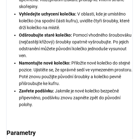
skořepiny.
Vyhledejte uchycení kolečka:
V oblasti, kde je umístěno
kolečko (na spodní části kufru), uvidíte čtyři šroubky, které
drží kolečko na místě.
Odšroubujte staré kolečko:
Pomocí vhodného šroubováku
(nejčastěji křížový) šroubky opatrně vyšroubujte. Po jejich
odstranění můžete původní kolečko jednoduše vysunout
ven.
Namontujte nové kolečko:
Přiložte nové kolečko do stejné
pozice. Ujistěte se, že správně sedí ve vymezeném prostoru.
Poté znovu použijte původní šroubky a kolečko pevně
přišroubujte ke kufru.
Zavřete podšívku:
Jakmile je nové kolečko bezpečně
připevněno, podšívku znovu zapněte zpět do původní
polohy.
Parametry