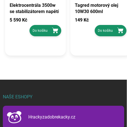
Elektrocentrála 3500w
Tagred motorový olej
se stabilizátorem napětí
10W30 600ml
avr, TAGRED TA3500GHX
5 590 Kč
149 Kč
Do košíku
Do košíku
Z
á
p
NAŠE ESHOPY
a
t
í
Hrackyzadobrekacky.cz