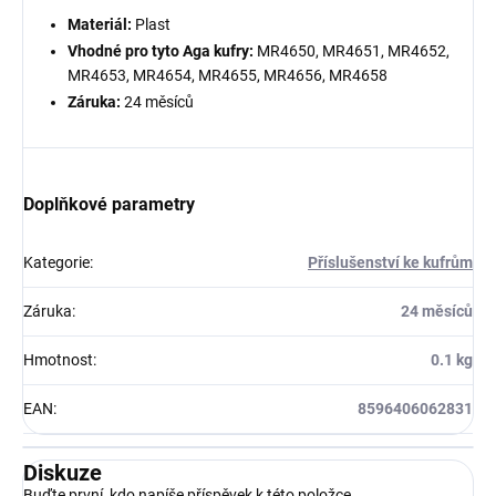
Materiál:
Plast
Vhodné pro tyto Aga kufry:
MR4650, MR4651, MR4652,
MR4653, MR4654, MR4655, MR4656, MR4658
Záruka:
24 měsíců
Doplňkové parametry
Kategorie
:
Příslušenství ke kufrům
Záruka
:
24 měsíců
Hmotnost
:
0.1 kg
EAN
:
8596406062831
Diskuze
Buďte první, kdo napíše příspěvek k této položce.