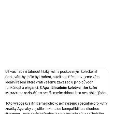
cena:
MOŽNOSTI
DORUČENÍ
Aga Náhradní kolečko ke kufru MR4691 Černé. Originální díl pro
opravu cestovních zavazadel Aga. Obnovuje plnou funkčnost
příslušenství kufru.
DETAILNÍ INFORMACE
ZEPTAT SE
HLÍDAT
Už vás nebaví táhnout těžký kufr s poškozeným kolečkem?
Cestování by mělo být radost, nikoli boj! Představujeme vám
ideální řešení, které vrátí vašemu zavazadlu jeho původní
funkčnost a eleganci. S
Aga náhradním kolečkem ke kufru
MR4691
se rozloučíte s nepříjemným drhnutím a nestabilní jízdou.
Toto vysoce kvalitní černé kolečko je navrženo speciálně pro kufry
značky
Aga
, aby zajistilo dokonalou kompatibilitu a dlouhou