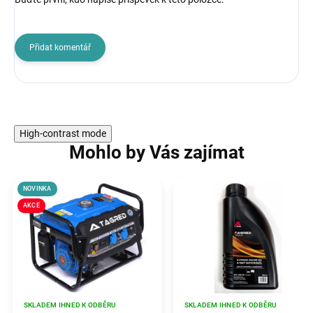
Přidat komentář
High-contrast mode
Mohlo by Vás zajímat
NOVINKA
AKCE
SKLADEM IHNED K ODBĚRU
SKLADEM IHNED K ODBĚRU