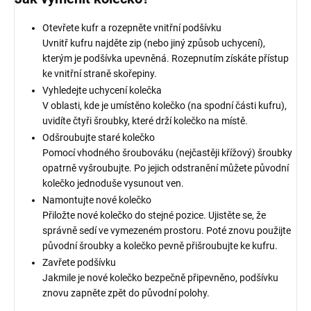
Otevřete kufr a rozepněte vnitřní podšívku
Uvnitř kufru najděte zip (nebo jiný způsob uchycení),
kterým je podšívka upevněná. Rozepnutím získáte přístup
ke vnitřní straně skořepiny.
Vyhledejte uchycení kolečka
V oblasti, kde je umístěno kolečko (na spodní části kufru),
uvidíte čtyři šroubky, které drží kolečko na místě.
Odšroubujte staré kolečko
Pomocí vhodného šroubováku (nejčastěji křížový) šroubky
opatrně vyšroubujte. Po jejich odstranění můžete původní
kolečko jednoduše vysunout ven.
Namontujte nové kolečko
Přiložte nové kolečko do stejné pozice. Ujistěte se, že
správně sedí ve vymezeném prostoru. Poté znovu použijte
původní šroubky a kolečko pevně přišroubujte ke kufru.
Zavřete podšívku
Jakmile je nové kolečko bezpečně připevněno, podšívku
znovu zapněte zpět do původní polohy.