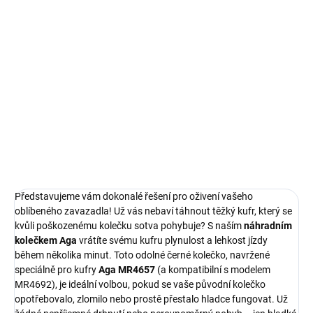
cena:
MOŽNOSTI
DORUČENÍ
Aga Náhradní kolečko ke kufru MR4692 Odolné Černé.
Příslušenství pro cestovní zavazadla. Umožňuje snadnou opravu
poškozeného kolečka, prodlužuje životnost.
DETAILNÍ INFORMACE
ZEPTAT SE
HLÍDAT
Představujeme vám dokonalé řešení pro oživení vašeho
oblíbeného zavazadla! Už vás nebaví táhnout těžký kufr, který se
kvůli poškozenému kolečku sotva pohybuje? S naším
náhradním
kolečkem Aga
vrátíte svému kufru plynulost a lehkost jízdy
během několika minut. Toto odolné černé kolečko, navržené
speciálně pro kufry
Aga MR4657
(a kompatibilní s modelem
MR4692), je ideální volbou, pokud se vaše původní kolečko
opotřebovalo, zlomilo nebo prostě přestalo hladce fungovat. Už