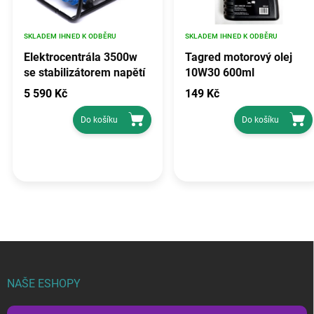
SKLADEM IHNED K ODBĚRU
SKLADEM IHNED K ODBĚRU
Elektrocentrála 3500w
Tagred motorový olej
se stabilizátorem napětí
10W30 600ml
avr, TAGRED TA3500GHX
5 590 Kč
149 Kč
Do košíku
Do košíku
Z
á
p
NAŠE ESHOPY
a
t