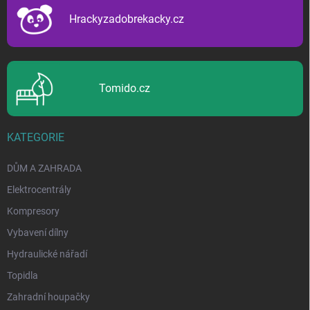
í
Hrackyzadobrekacky.cz
Tomido.cz
KATEGORIE
DŮM A ZAHRADA
Elektrocentrály
Kompresory
Vybavení dílny
Hydraulické nářadí
Topidla
Zahradní houpačky