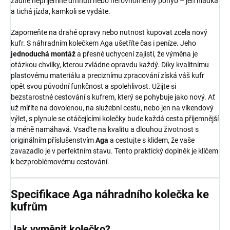
žádné nepříjemné drhnutí nebo nerovnoměrný pohyb – jen hladká
a tichá jízda, kamkoli se vydáte.
Zapomeňte na drahé opravy nebo nutnost kupovat zcela nový
kufr. S náhradním kolečkem Aga ušetříte čas i peníze. Jeho
jednoduchá montáž
a přesné uchycení zajistí, že výměna je
otázkou chvilky, kterou zvládne opravdu každý. Díky kvalitnímu
plastovému materiálu a preciznímu zpracování získá váš kufr
opět svou původní funkčnost a spolehlivost. Užijte si
bezstarostné cestování s kufrem, který se pohybuje jako nový. Ať
už míříte na dovolenou, na služební cestu, nebo jen na víkendový
výlet, s plynule se otáčejícími kolečky bude každá cesta příjemnější
a méně namáhavá. Vsaďte na kvalitu a dlouhou životnost s
originálním příslušenstvím
Aga
a cestujte s klidem, že vaše
zavazadlo je v perfektním stavu. Tento praktický doplněk je klíčem
k bezproblémovému cestování.
Specifikace Aga náhradního kolečka ke
kufrům
Jak vyměnit kolečko?