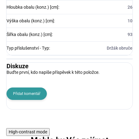
Hloubka obalu (konz.) [cm]
:
26
Výška obalu (konz.) [cm]
:
10
Šířka obalu (konz.) [cm]
:
93
Typ příslušenství - Typ
:
Držák obruče
Diskuze
Buďte první, kdo napíše příspěvek k této položce.
Přidat komentář
High-contrast mode