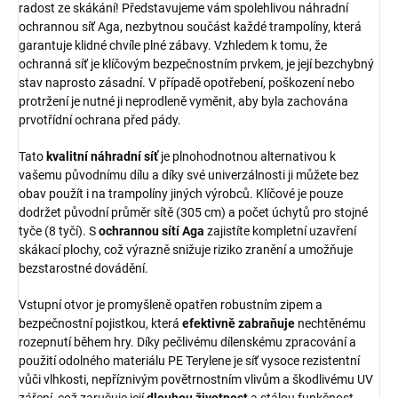
radost ze skákání! Představujeme vám spolehlivou náhradní
ochrannou síť Aga, nezbytnou součást každé trampolíny, která
garantuje klidné chvíle plné zábavy. Vzhledem k tomu, že
ochranná síť je klíčovým bezpečnostním prvkem, je její bezchybný
stav naprosto zásadní. V případě opotřebení, poškození nebo
protržení je nutné ji neprodleně vyměnit, aby byla zachována
prvotřídní ochrana před pády.
Tato
kvalitní náhradní síť
je plnohodnotnou alternativou k
vašemu původnímu dílu a díky své univerzálnosti ji můžete bez
obav použít i na trampolíny jiných výrobců. Klíčové je pouze
dodržet původní průměr sítě (305 cm) a počet úchytů pro stojné
tyče (8 tyčí). S
ochrannou sítí Aga
zajistíte kompletní uzavření
skákací plochy, což výrazně snižuje riziko zranění a umožňuje
bezstarostné dovádění.
Vstupní otvor je promyšleně opatřen robustním zipem a
bezpečnostní pojistkou, která
efektivně zabraňuje
nechtěnému
rozepnutí během hry. Díky pečlivému dílenskému zpracování a
použití odolného materiálu PE Terylene je síť vysoce rezistentní
vůči vlhkosti, nepříznivým povětrnostním vlivům a škodlivému UV
záření, což zaručuje její
dlouhou životnost
a stálou funkčnost.