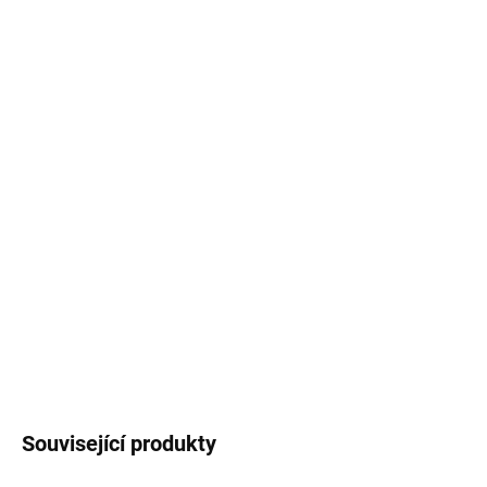
cena:
MŮŽEME
DORUČIT DO:
11.8.2026
MOŽNOSTI
DORUČENÍ
−
+
Přidat do košíku
Aga Ochranná síť Bezpečnost, Vnější, 3,05 m, Černá je vnější
ochranná síť na trampolínu 3,05 m pro 8 tyčí, zvyšující ochranu
dětí. Součástí je držák obruče.
DETAILNÍ INFORMACE
ZEPTAT SE
HLÍDAT
Související produkty