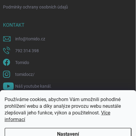
Podmínky ochrany osobních údajů
KONTAKT
info
@
tomido.cz
792 314 398
Tomido
tomidocz/
Náš youtube kanál.
Používáme cookies, abychom Vám umožnili pohodlné
prohlížení webu a díky analýze provozu webu neustále
zlepšovali jeho funkce, výkon a použitelnost.
Více
informací
Nastavení