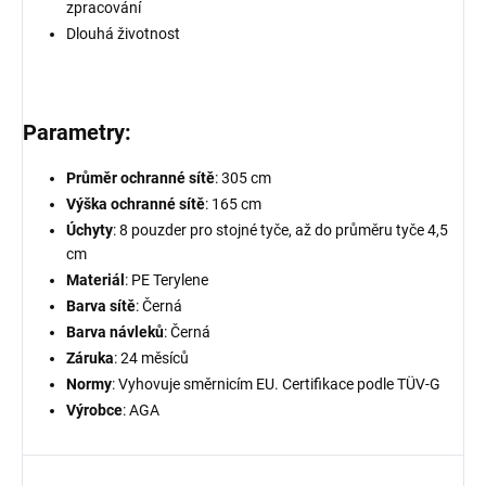
zpracování
Dlouhá životnost
Parametry:
Průměr ochranné sítě
: 305 cm
Výška ochranné sítě
: 165 cm
Úchyty
: 8 pouzder pro stojné tyče, až do průměru tyče 4,5
cm
Materiál
: PE Terylene
Barva sítě
: Černá
Barva návleků
: Černá
Záruka
: 24 měsíců
Normy
: Vyhovuje směrnicím EU. Certifikace podle TÜV-G
Výrobce
: AGA