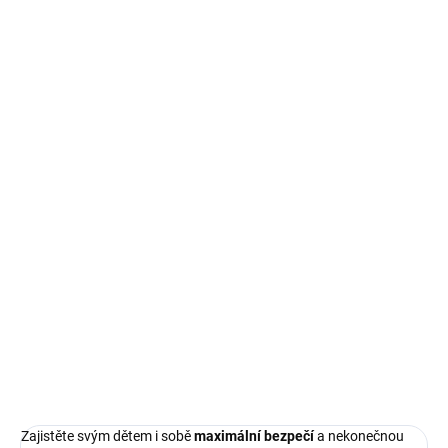
SKLADEM IHNED K ODBĚRU
SKLADEM IHNED K ODBĚRU
Aga Bezpečnostní kryt
Aga Kryt pružin na
pružin na trampolínu 150
trampolínu ochranný,
cm, Modrý, 150-152 cm
180-183 cm, Modrá
799 Kč
369 Kč
Do košíku
Do košíku
Zajistěte svým dětem i sobě
maximální bezpečí
a nekonečnou