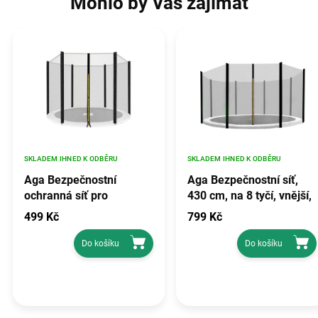
Mohlo by Vás zajímat
SKLADEM IHNED K ODBĚRU
SKLADEM IHNED K ODBĚRU
Aga Bezpečnostní
Aga Bezpečnostní síť,
ochranná síť pro
430 cm, na 8 tyčí, vnější,
trampolínu, průměr 2,2
černá
499 Kč
799 Kč
m, Vnější, Černá
Do košíku
Do košíku