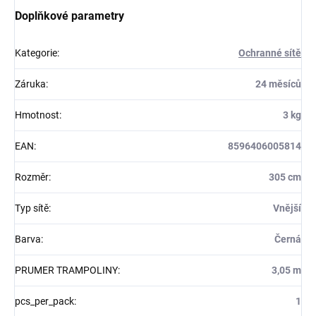
Doplňkové parametry
Kategorie
:
Ochranné sítě
Záruka
:
24 měsíců
Hmotnost
:
3 kg
EAN
:
8596406005814
Rozměr
:
305 cm
Typ sítě
:
Vnější
Barva
:
Černá
PRUMER TRAMPOLINY
:
3,05 m
pcs_per_pack
:
1