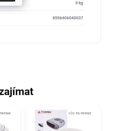
9 kg
8596406040037
zajímat
-TA990X
KÓD:
TG-TA990Z