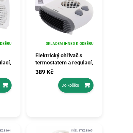
ODBĚRU
SKLADEM IHNED K ODBĚRU
s
Elektrický ohřívač s
lací,
termostatem a regulací,
2kW 230V TA990Z
389 Kč
Do košíku
K23864
KÓD:
STK23865