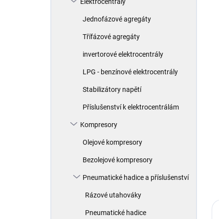
Elektrocentrály
í
p
Jednofázové agregáty
a
n
Třífázové agregáty
e
invertorové elektrocentrály
l
LPG - benzínové elektrocentrály
Stabilizátory napětí
Příslušenství k elektrocentrálám
Kompresory
Olejové kompresory
Bezolejové kompresory
Pneumatické hadice a příslušenství
Rázové utahováky
Pneumatické hadice