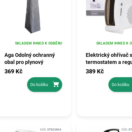
SKLADEM IHNED K ODBĚRU
SKLADEM IHNED K 
Aga Odolný ochranný
Elektrický ohřívač 
obal pro plynový
termostatem a regu
ohřívač, MR8150
2kW 230V TA990X
369 Kč
389 Kč
Do košíku
Do košíku
KÓD:
STK23863
KÓD:
ST