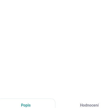
cena:
MŮŽE
DO:
10.8.
MOŽNO
−
Aga O
plynov
neprom
DETAI
Popis
Hodnocení