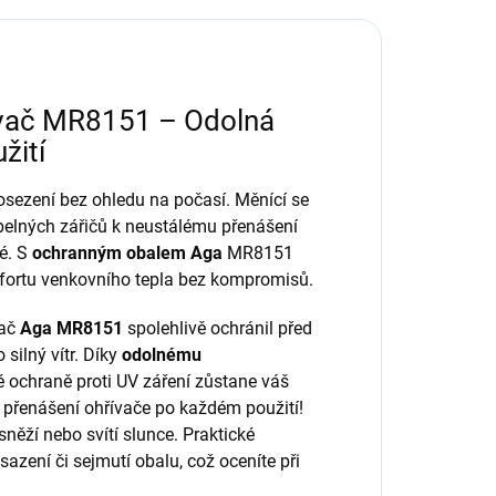
ívač MR8151 – Odolná
žití
posezení bez ohledu na počasí. Měnící se
pelných zářičů k neustálému přenášení
né. S
ochranným obalem Aga
MR8151
omfortu venkovního tepla bez kompromisů.
vač
Aga MR8151
spolehlivě ochránil před
silný vítr. Díky
odolnému
 ochraně proti UV záření zůstane váš
 přenášení ohřívače po každém použití!
sněží nebo svítí slunce. Praktické
azení či sejmutí obalu, což oceníte při