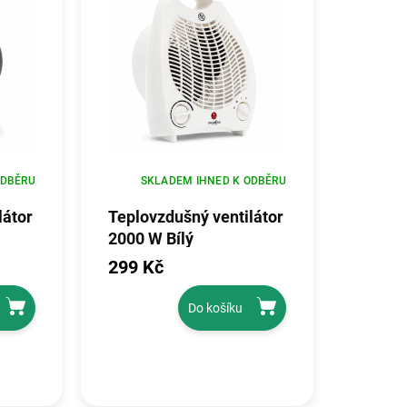
ODBĚRU
SKLADEM IHNED K ODBĚRU
látor
Teplovzdušný ventilátor
2000 W Bílý
299 Kč
Do košíku