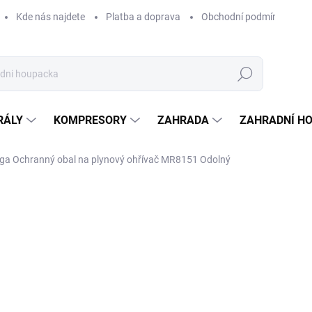
Kde nás najdete
Platba a doprava
Obchodní podmínky
Hledat
RÁLY
KOMPRESORY
ZAHRADA
ZAHRADNÍ H
ga Ochranný obal na plynový ohřívač MR8151 Odolný
Neohodnoceno
Podrobnosti hodnocení
ZNAČKA:
AGA
28
239 
Měrná
SKLA