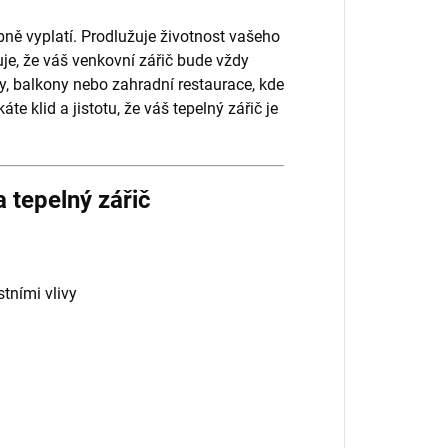
ně vyplatí. Prodlužuje životnost vašeho
je, že váš venkovní zářič bude vždy
ly, balkony nebo zahradní restaurace, kde
áte klid a jistotu, že váš tepelný zářič je
 tepelný zářič
tními vlivy