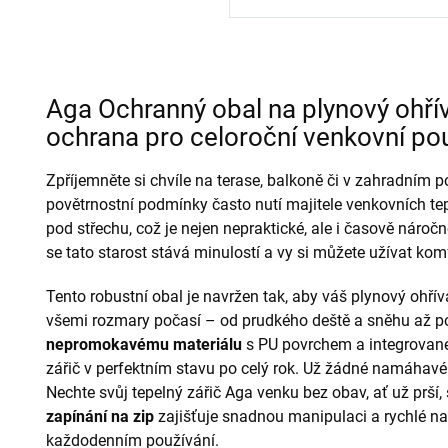
Aga Ochranný obal na plynový ohř
ochrana pro celoroční venkovní pou
Zpříjemněte si chvíle na terase, balkoně či v zahradním 
povětrnostní podmínky často nutí majitele venkovních te
pod střechu, což je nejen nepraktické, ale i časově nároč
se tato starost stává minulostí a vy si můžete užívat k
Tento robustní obal je navržen tak, aby váš plynový ohří
všemi rozmary počasí – od prudkého deště a sněhu až po 
nepromokavému materiálu
s PU povrchem a integrované
zářič v perfektním stavu po celý rok. Už žádné namáhavé
Nechte svůj tepelný zářič Aga venku bez obav, ať už prší, 
zapínání na zip
zajišťuje snadnou manipulaci a rychlé nas
každodenním používání.