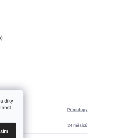
í)
a díky
lnost.
Přímotopy
24 měsíců
asím