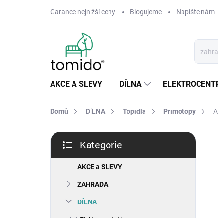
Přejít
Garance nejnižší ceny
Blogujeme
Napište nám
na
obsah
AKCE A SLEVY
DÍLNA
ELEKTROCENT
Domů
DÍLNA
Topidla
Přímotopy
A
P
Kategorie
o
Přeskočit
s
kategorie
t
AKCE a SLEVY
r
ZAHRADA
a
n
DÍLNA
n