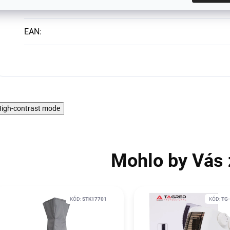
Hmotnost
:
EAN
:
igh-contrast mode
Mohlo by Vás 
KÓD:
STK17701
KÓD:
TG