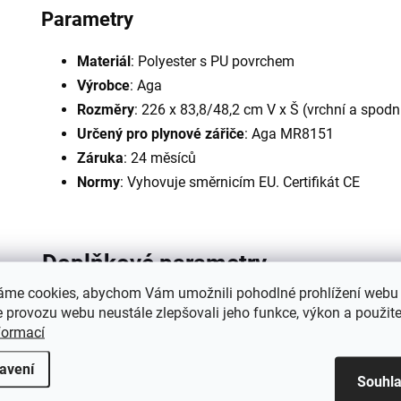
Parametry
Materiál
: Polyester s PU povrchem
Výrobce
: Aga
Rozměry
: 226 x 83,8/48,2 cm V x Š (vrchní a spodn
Určený pro plynové zářiče
: Aga MR8151
Záruka
: 24 měsíců
Normy
: Vyhovuje směrnicím EU. Certifikát CE
Doplňkové parametry
áme cookies, abychom Vám umožnili pohodlné prohlížení webu 
 provozu webu neustále zlepšovali jeho funkce, výkon a použite
Kategorie
:
formací
Záruka
:
avení
Souhl