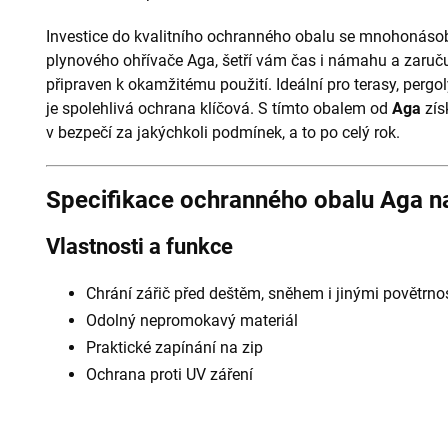
Investice do kvalitního ochranného obalu se mnohonásob
plynového ohřívače Aga, šetří vám čas i námahu a zaruču
připraven k okamžitému použití. Ideální pro terasy, pergo
je spolehlivá ochrana klíčová. S tímto obalem od
Aga
získ
v bezpečí za jakýchkoli podmínek, a to po celý rok.
Specifikace ochranného obalu Aga na
Vlastnosti a funkce
Chrání zářič před deštěm, sněhem i jinými povětrnos
Odolný nepromokavý materiál
Praktické zapínání na zip
Ochrana proti UV záření