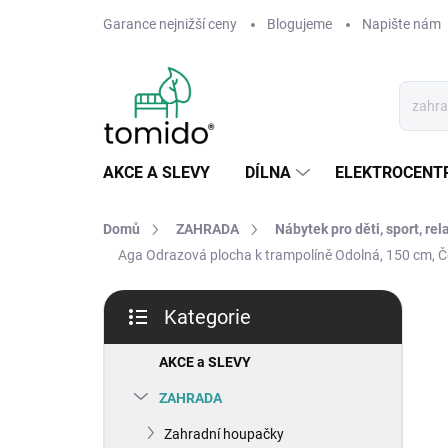
Přejít
Garance nejnižší ceny
Blogujeme
Napište nám
na
obsah
AKCE A SLEVY
DÍLNA
ELEKTROCENT
Domů
ZAHRADA
Nábytek pro děti, sport, rel
Aga Odrazová plocha k trampolíně Odolná, 150 cm, Č
P
Kategorie
o
Přeskočit
s
kategorie
t
AKCE a SLEVY
r
ZAHRADA
a
n
Zahradní houpačky