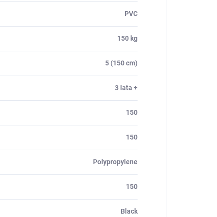
PVC
150 kg
5 (150 cm)
3 lata +
150
150
Polypropylene
150
Black