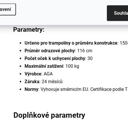
Dlouhá životnost
avení
Souhl
Parametry:
Určeno pro trampolíny o průměru konstrukce
: 15
Průměr odrazové plochy
: 116 cm
Počet oček k uchycení plochy
: 30
Maximální zatížení
: 100 kg
Výrobce
: AGA
Záruka
: 24 měsíců
Normy
: Vyhovuje směrnicím EU. Certifikace podle 
Doplňkové parametry