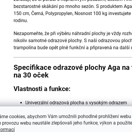
bezstarostné skákání po mnoho sezón. S produktem Aga
150 cm, Černá, Polypropylen, Nosnost 100 kg investujete 
rodinu.
Nezapomeňte, že při výběru náhradní plochy je vždy rozh
nikoliv samotné odrazové plochy. S naší odrazovou ploch
trampolína bude opět plně funkční a připravená na další 
Specifikace odrazové plochy Aga na 
na 30 oček
Vlastnosti a funkce:
Univerzální odrazová plocha s vysokým odrazem
Materiál plochy je vyroben z polypropylenové tkan
áme cookies, abychom Vám umožnili pohodlné prohlížení webu 
Odrazová plocha je odolná proti dešti, povětrnostn
 provozu webu neustále zlepšovali jeho funkce, výkon a použite
Lze použít i pro mnoho jiných trampolín daného ro
formací