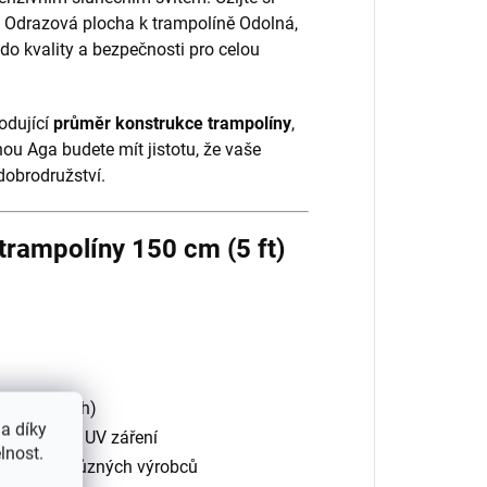
 Odrazová plocha k trampolíně Odolná,
do kvality a bezpečnosti pro celou
odující
průměr konstrukce trampolíny
,
ou Aga budete mít jistotu, že vaše
dobrodružství.
trampolíny 150 cm (5 ft)
iny (PP Mesh)
a díky
ím vlivům a UV záření
lnost.
změru, od různých výrobců