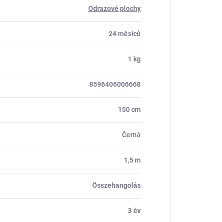
Odrazové plochy
24 měsíců
1 kg
8596406006668
150 cm
Černá
1,5 m
Összehangolás
3 év