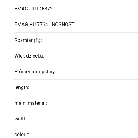
EMAG.HU ID6372
:
EMAG.HU 7764 - NOSNOST
:
Rozmiar (ft)
:
Wiek dziecka
:
Průměr trampolíny
:
length
:
main_material
:
width
:
colour
: