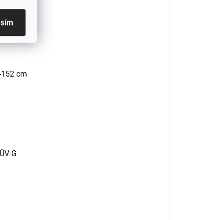
asím
0-152 cm
TÜV-G