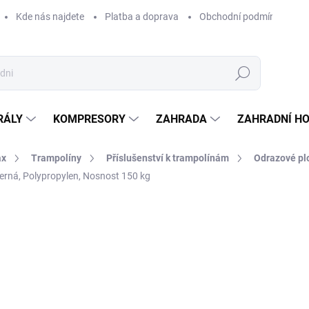
Kde nás najdete
Platba a doprava
Obchodní podmínky
Hledat
RÁLY
KOMPRESORY
ZAHRADA
ZAHRADNÍ H
ax
Trampolíny
Příslušenství k trampolínám
Odrazové pl
erná, Polypropylen, Nosnost 150 kg
Neohodnoceno
Podrobnosti hodnocení
ZNAČKA:
AGA
53
445 