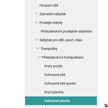
n
Houpací sítě
í
p
Zahradní nábytek
a
n
Prodejní stánky
e
Příslušenství k prodejním stánkům
l
Nábytek pro děti, sport, relax
Trampolíny
Příslušenství k trampolínám
Kryty pružin
Ochranné sítě
Ochranné sítě spodní
Krycí plachty
Odrazové plochy
S