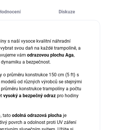
Hodnocení
Diskuze
íny s naší vysoce kvalitní náhradní
 vybrat svou daň na každé trampolíně, a
stavujeme vám
odrazovou plochu Aga
,
ní dynamiku a bezpečnost.
ny o průměru konstrukce 150 cm (5 ft) s
ích modelů od různých výrobců se stejnými
 průměru konstrukce trampolíny a počtu
ět
vysoký a bezpečný odraz
pro hodiny
, tato
odolná odrazová plocha
je
ivý povrch a odolnost proti UV záření
tenzivním slunečním svitem. Užijte si