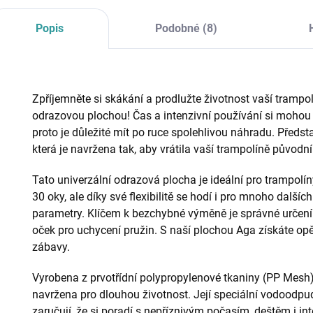
Popis
Podobné (8)
Zpříjemněte si skákání a prodlužte životnost vaší trampol
odrazovou plochou! Čas a intenzivní používání si mohou
proto je důležité mít po ruce spolehlivou náhradu. Před
která je navržena tak, aby vrátila vaší trampolíně původ
Tato univerzální odrazová plocha je ideální pro trampolí
30 oky, ale díky své flexibilitě se hodí i pro mnoho dalš
parametry. Klíčem k bezchybné výměně je správné určení
oček pro uchycení pružin. S naší plochou Aga získáte op
zábavy.
Vyrobena z prvotřídní polypropylenové tkaniny (PP Mesh)
navržena pro dlouhou životnost. Její speciální vodoodpud
zaručují, že si poradí s nepříznivým počasím, deštěm i in